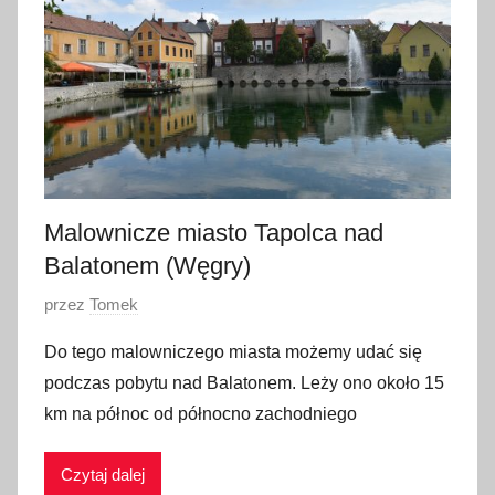
2
0
1
7
Malownicze miasto Tapolca nad
Balatonem (Węgry)
O
przez
Tomek
p
Do tego malowniczego miasta możemy udać się
u
podczas pobytu nad Balatonem. Leży ono około 15
b
km na północ od północno zachodniego
l
i
Czytaj dalej
k