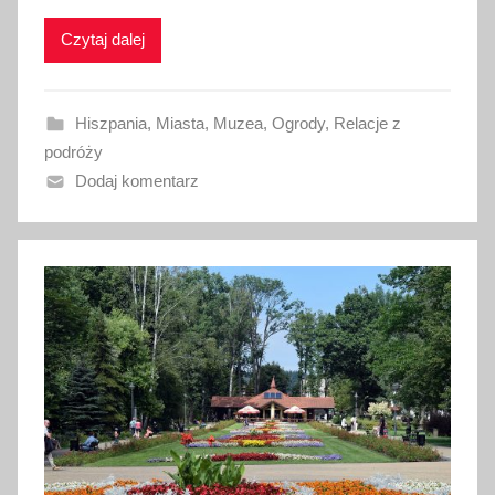
i
Czytaj dalej
k
o
w
Hiszpania
,
Miasta
,
Muzea
,
Ogrody
,
Relacje z
a
podróży
n
Dodaj komentarz
o
2
4
l
i
p
c
a
2
0
1