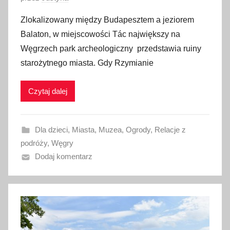
p
Zlokalizowany między Budapesztem a jeziorem
u
Balaton, w miejscowości Tác największy na
b
Węgrzech park archeologiczny przedstawia ruiny
l
starożytnego miasta. Gdy Rzymianie
i
k
Czytaj dalej
o
w
a
Dla dzieci
,
Miasta
,
Muzea
,
Ogrody
,
Relacje z
n
podróży
,
Węgry
o
Dodaj komentarz
8
l
i
p
c
a