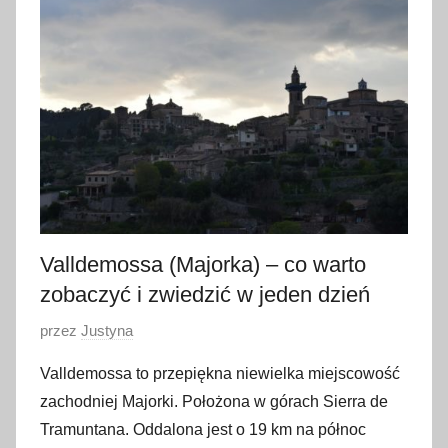
a
ź
d
z
i
e
r
n
i
k
Valldemossa (Majorka) – co warto
a
zobaczyć i zwiedzić w jeden dzień
2
O
przez
Justyna
0
p
2
Valldemossa to przepiękna niewielka miejscowość
u
0
zachodniej Majorki. Położona w górach Sierra de
b
Tramuntana. Oddalona jest o 19 km na północ
l