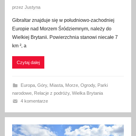
O
przez
Justyna
p
Gibraltar znajduje się w południowo-zachodniej
u
Europie nad Morzem Śródziemnym, należy do
b
Wielkiej Brytanii. Powierzchnia stanowi niecałe 7
l
km ², a
i
k
Czytaj dalej
o
w
a
Europa
,
Góry
,
Miasta
,
Morze
,
Ogrody
,
Parki
n
narodowe
,
Relacje z podróży
,
Wielka Brytania
o
4 komentarze
2
4
k
w
i