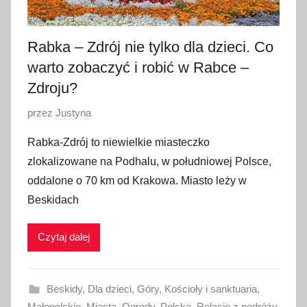
9
Rabka – Zdrój nie tylko dla dzieci. Co
warto zobaczyć i robić w Rabce –
Zdroju?
O
przez
Justyna
p
Rabka-Zdrój to niewielkie miasteczko
u
zlokalizowane na Podhalu, w południowej Polsce,
b
oddalone o 70 km od Krakowa. Miasto leży w
l
Beskidach
i
k
Czytaj dalej
o
w
a
Beskidy
,
Dla dzieci
,
Góry
,
Kościoły i sanktuaria
,
n
Małopolskie
,
Miasta
,
Ogrody
,
Polska
,
Relacje z podróży