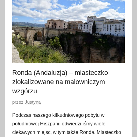
e
t
n
i
a
2
0
1
7
Ronda (Andaluzja) – miasteczko
zlokalizowane na malowniczym
wzgórzu
O
przez
Justyna
p
Podczas naszego kilkudniowego pobytu w
u
południowej Hiszpanii odwiedziliśmy wiele
b
ciekawych miejsc, w tym także Ronda. Miasteczko
l