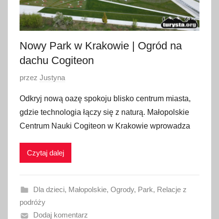
Nowy Park w Krakowie | Ogród na
dachu Cogiteon
O
przez
Justyna
p
Odkryj nową oazę spokoju blisko centrum miasta,
u
gdzie technologia łączy się z naturą. Małopolskie
b
Centrum Nauki Cogiteon w Krakowie wprowadza
l
i
Czytaj dalej
k
o
w
Dla dzieci
,
Małopolskie
,
Ogrody
,
Park
,
Relacje z
a
podróży
n
Dodaj komentarz
o