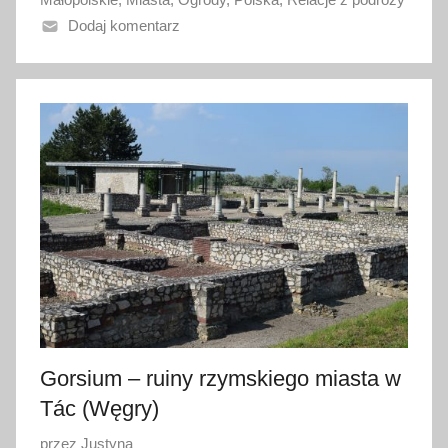
o
Dodaj komentarz
3
0
s
i
e
r
p
n
i
a
2
0
1
7
Gorsium – ruiny rzymskiego miasta w
Tác (Węgry)
O
przez
Justyna