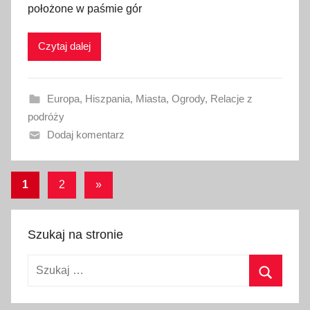
położone w paśmie gór
i
k
Czytaj dalej
o
w
a
Europa
,
Hiszpania
,
Miasta
,
Ogrody
,
Relacje z
n
podróży
o
Dodaj komentarz
1
8
k
Stronicowanie
Następne
1
2
»
w
wpisy
wpisów
i
e
Szukaj na stronie
t
n
Szukaj:
i
Szukaj
a