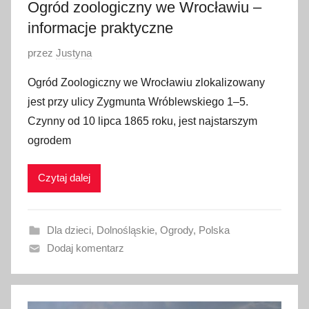
2
Ogród zoologiczny we Wrocławiu –
0
informacje praktyczne
O
przez
Justyna
p
Ogród Zoologiczny we Wrocławiu zlokalizowany
u
jest przy ulicy Zygmunta Wróblewskiego 1–5.
b
Czynny od 10 lipca 1865 roku, jest najstarszym
l
ogrodem
i
k
Czytaj dalej
o
w
a
Dla dzieci
,
Dolnośląskie
,
Ogrody
,
Polska
n
Dodaj komentarz
o
2
1
p