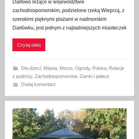
Darłowo leżące w województwie
u
zachodniopomorskim, podzielone rzeką Wieprzą, z
b
szerokimi pięknymi plażami w nadmorskim
l
Darłówku, jest jednym z najładniejszych miasteczek
i
k
Czytaj dalej
o
w
a
Dla dzieci
,
Miasta
,
Morze
,
Ogrody
,
Polska
,
Relacje
n
z podróży
,
Zachodniopomorskie
,
Zamki i pałace
o
Dodaj komentarz
1
9
l
i
s
t
o