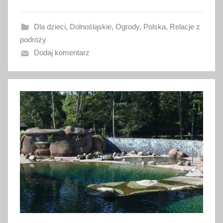
o
w
Dla dzieci
,
Dolnośląskie
,
Ogrody
,
Polska
,
Relacje z
a
podróży
n
Dodaj komentarz
o
4
l
i
s
t
o
p
a
d
a
2
0