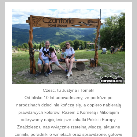
2
0
1
7
Cześć, tu Justyna i Tomek!
Od blisko 10 lat udowadniamy, że podróże po
narodzinach dzieci nie kończą się, a dopiero nabierają
prawdziwych kolorów! Razem z Kornelią i Mikołajem
odkrywamy najpiękniejsze zakątki Polski i Europy.
Znajdziesz u nas wyłącznie rzetelną wiedzę, aktualne
cenniki, poradniki o winietach oraz sprawdzone, gotowe