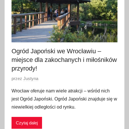
p
a
d
a
2
0
2
Ogród Japoński we Wrocławiu –
0
miejsce dla zakochanych i miłośników
przyrody!
O
przez
Justyna
p
Wrocław oferuje nam wiele atrakcji – wśród nich
u
jest Ogród Japoński. Ogród Japoński znajduje się w
b
niewielkiej odległości od rynku.
l
i
Czytaj dalej
k