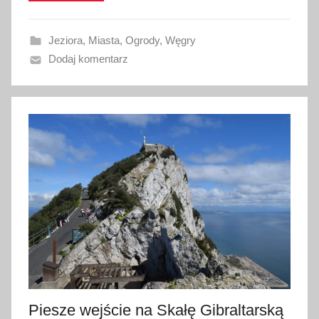
o
w
Jeziora
,
Miasta
,
Ogrody
,
Węgry
a
Dodaj komentarz
n
o
4
c
z
e
r
w
c
a
2
0
1
7
Piesze wejście na Skałę Gibraltarską