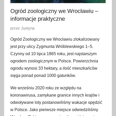
Ogród zoologiczny we Wrocławiu –
informacje praktyczne
O
przez
Justyna
p
Ogród Zoologiczny we Wrocławiu zlokalizowany
u
jest przy ulicy Zygmunta Wróblewskiego 1–5.
b
Czynny od 10 lipca 1865 roku, jest najstarszym
l
ogrodem zoologicznym w Polsce. Powierzchnia
i
ogrodu wynosi 33 hektary, a ilość mieszkańców
k
o
sięga ponad ponad 1000 gatunków.
w
We wrześniu 2020 roku ze względu na
a
koronawirusa, zamykane granice innych krajów i
n
o
odwoływane loty postanowiliśmy wakacje spędzić
2
w Polsce. Jako pierwsze miejsce odwiedziliśmy
1