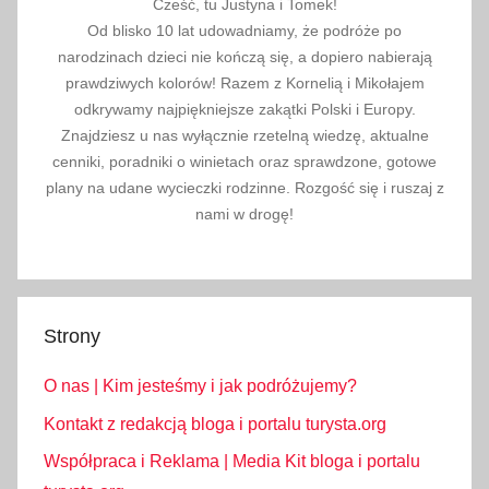
Cześć, tu Justyna i Tomek!
g
Od blisko 10 lat udowadniamy, że podróże po
i
narodzinach dzieci nie kończą się, a dopiero nabierają
c
prawdziwych kolorów! Razem z Kornelią i Mikołajem
z
odkrywamy najpiękniejsze zakątki Polski i Europy.
Znajdziesz u nas wyłącznie rzetelną wiedzę, aktualne
n
cenniki, poradniki o winietach oraz sprawdzone, gotowe
y
plany na udane wycieczki rodzinne. Rozgość się i ruszaj z
,
nami w drogę!
w
r
o
c
Strony
ł
a
O nas | Kim jesteśmy i jak podróżujemy?
w
,
Kontakt z redakcją bloga i portalu turysta.org
z
Współpraca i Reklama | Media Kit bloga i portalu
o