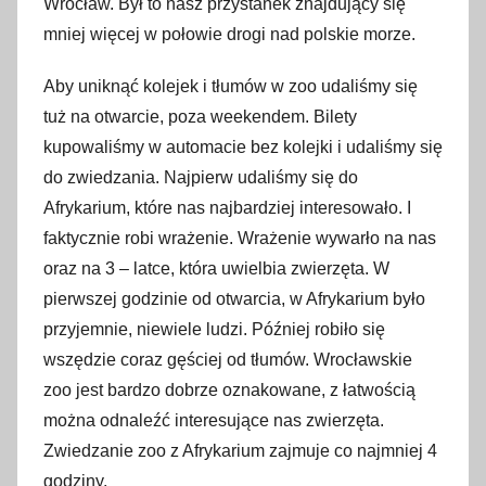
Wrocław. Był to nasz przystanek znajdujący się
p
mniej więcej w połowie drogi nad polskie morze.
a
ź
Aby uniknąć kolejek i tłumów w zoo udaliśmy się
d
tuż na otwarcie, poza weekendem. Bilety
z
kupowaliśmy w automacie bez kolejki i udaliśmy się
i
do zwiedzania. Najpierw udaliśmy się do
e
Afrykarium, które nas najbardziej interesowało. I
r
faktycznie robi wrażenie. Wrażenie wywarło na nas
n
oraz na 3 – latce, która uwielbia zwierzęta. W
i
pierwszej godzinie od otwarcia, w Afrykarium było
k
przyjemnie, niewiele ludzi. Później robiło się
a
wszędzie coraz gęściej od tłumów. Wrocławskie
2
zoo jest bardzo dobrze oznakowane, z łatwością
0
można odnaleźć interesujące nas zwierzęta.
2
0
Zwiedzanie zoo z Afrykarium zajmuje co najmniej 4
godziny.