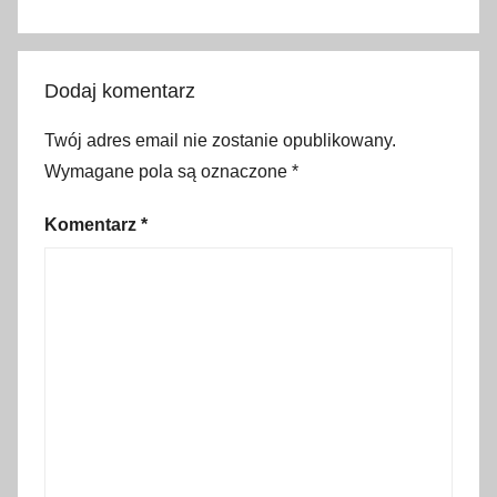
a
t
r
Dodaj komentarz
a
k
Twój adres email nie zostanie opublikowany.
c
Wymagane pola są oznaczone
*
j
e
Komentarz
*
d
l
a
d
z
i
e
c
i