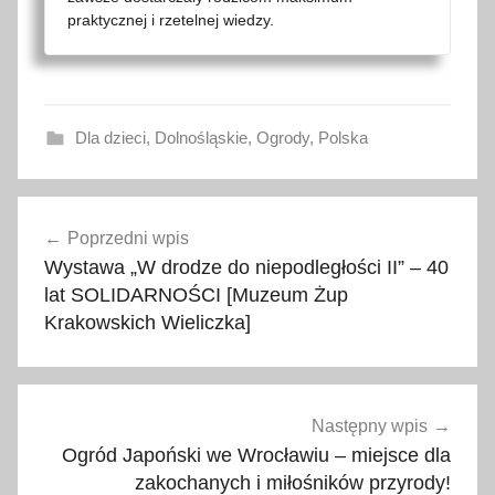
praktycznej i rzetelnej wiedzy.
Dla dzieci
,
Dolnośląskie
,
Ogrody
,
Polska
A
Nawigacja
f
Poprzedni wpis
wpisu
r
Wystawa „W drodze do niepodległości II” – 40
y
lat SOLIDARNOŚCI [Muzeum Żup
k
Krakowskich Wieliczka]
a
r
i
u
Następny wpis
m
Ogród Japoński we Wrocławiu – miejsce dla
zakochanych i miłośników przyrody!
,