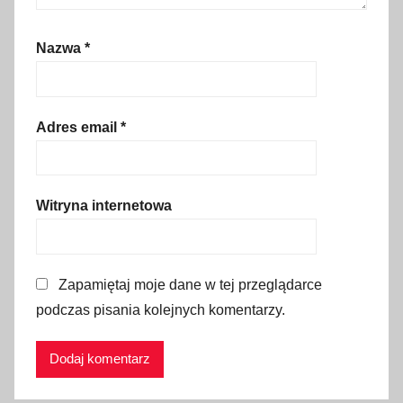
,
d
Nazwa
*
o
l
n
o
Adres email
*
ś
l
ą
Witryna internetowa
s
k
i
Zapamiętaj moje dane w tej przeglądarce
e
podczas pisania kolejnych komentarzy.
,
d
o
l