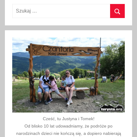
a
Szukaj:
u
k
Szukaj
o
w
y
p
l
a
c
z
a
b
a
w
Cześć, tu Justyna i Tomek!
,
Od blisko 10 lat udowadniamy, że podróże po
o
narodzinach dzieci nie kończą się, a dopiero nabierają