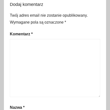
u
Dodaj komentarz
k
a
Twój adres email nie zostanie opublikowany.
c
Wymagane pola są oznaczone
*
j
a
Komentarz
*
e
k
o
l
o
g
i
c
z
n
a
Nazwa
*
,