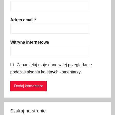
e
k
o
Adres email
*
l
o
g
Witryna internetowa
i
a
,
Zapamiętaj moje dane w tej przeglądarce
K
podczas pisania kolejnych komentarzy.
r
a
k
ó
w
,
Szukaj na stronie
n