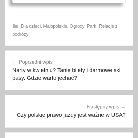
Dla dzieci
,
Małopolskie
,
Ogrody
,
Park
,
Relacje z
podróży
C
Nawigacja
o
Poprzedni wpis
wpisu
g
Narty w kwietniu? Tanie bilety i darmowe ski
i
pasy. Gdzie warto jechać?
t
e
o
n
Następny wpis
,
Czy polskie prawo jazdy jest ważne w USA?
e
d