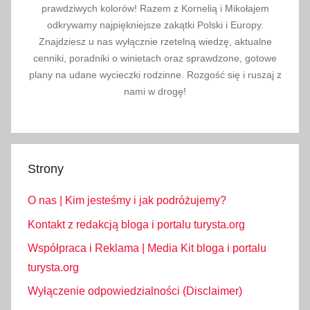
g
prawdziwych kolorów! Razem z Kornelią i Mikołajem
r
odkrywamy najpiękniejsze zakątki Polski i Europy.
ó
Znajdziesz u nas wyłącznie rzetelną wiedzę, aktualne
cenniki, poradniki o winietach oraz sprawdzone, gotowe
d
plany na udane wycieczki rodzinne. Rozgość się i ruszaj z
n
nami w drogę!
a
d
a
c
h
Strony
u
O nas | Kim jesteśmy i jak podróżujemy?
,
p
Kontakt z redakcją bloga i portalu turysta.org
a
Współpraca i Reklama | Media Kit bloga i portalu
r
turysta.org
k
Wyłączenie odpowiedzialności (Disclaimer)
m