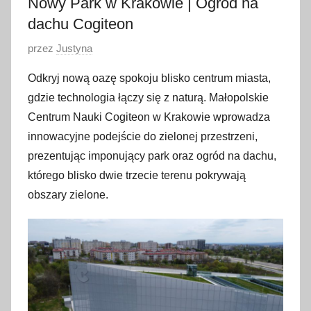
Nowy Park w Krakowie | Ogród na
dachu Cogiteon
O
przez
Justyna
p
Odkryj nową oazę spokoju blisko centrum miasta,
u
gdzie technologia łączy się z naturą. Małopolskie
b
Centrum Nauki Cogiteon w Krakowie wprowadza
l
innowacyjne podejście do zielonej przestrzeni,
i
prezentując imponujący park oraz ogród na dachu,
k
o
którego blisko dwie trzecie terenu pokrywają
w
obszary zielone.
a
n
o
1
1
k