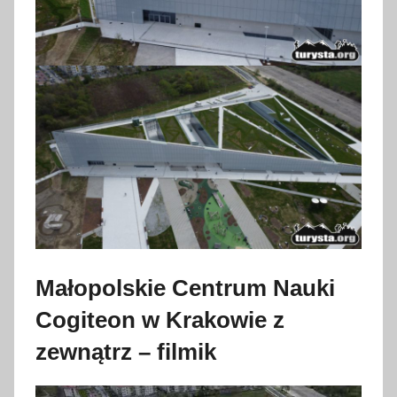
w
i
e
t
n
i
a
2
0
2
4
Małopolskie Centrum Nauki
Cogiteon w Krakowie z
zewnątrz – filmik