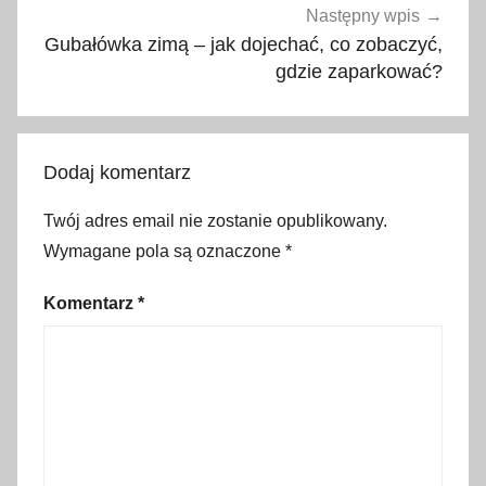
e
Następny wpis
d
Gubałówka zimą – jak dojechać, co zobaczyć,
l
gdzie zaparkować?
a
d
z
Dodaj komentarz
i
e
Twój adres email nie zostanie opublikowany.
c
Wymagane pola są oznaczone
*
i
,
Komentarz
*
B
r
a
m
a
w