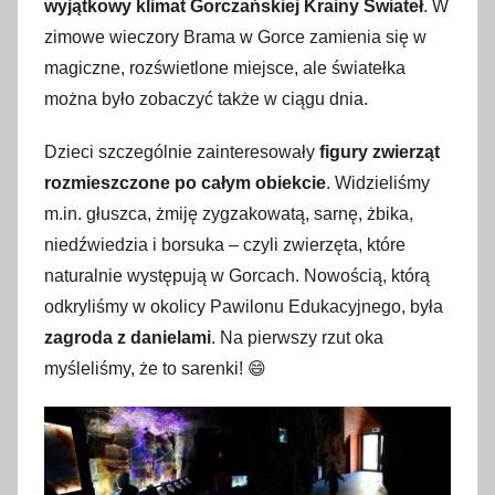
wyjątkowy klimat Gorczańskiej Krainy Świateł
. W
zimowe wieczory Brama w Gorce zamienia się w
magiczne, rozświetlone miejsce, ale światełka
można było zobaczyć także w ciągu dnia.
Dzieci szczególnie zainteresowały
figury zwierząt
rozmieszczone po całym obiekcie
. Widzieliśmy
m.in. głuszca, żmiję zygzakowatą, sarnę, żbika,
niedźwiedzia i borsuka – czyli zwierzęta, które
naturalnie występują w Gorcach. Nowością, którą
odkryliśmy w okolicy Pawilonu Edukacyjnego, była
zagroda z danielami
. Na pierwszy rzut oka
myśleliśmy, że to sarenki! 😄