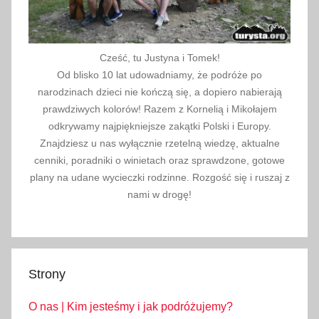
j
a
,
Cześć, tu Justyna i Tomek!
r
Od blisko 10 lat udowadniamy, że podróże po
o
narodzinach dzieci nie kończą się, a dopiero nabierają
d
prawdziwych kolorów! Razem z Kornelią i Mikołajem
z
odkrywamy najpiękniejsze zakątki Polski i Europy.
Znajdziesz u nas wyłącznie rzetelną wiedzę, aktualne
i
cenniki, poradniki o winietach oraz sprawdzone, gotowe
n
plany na udane wycieczki rodzinne. Rozgość się i ruszaj z
n
nami w drogę!
e
w
y
c
Strony
i
e
O nas | Kim jesteśmy i jak podróżujemy?
c