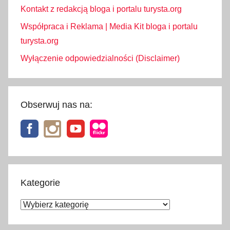
z
Kontakt z redakcją bloga i portalu turysta.org
k
Współpraca i Reklama | Media Kit bloga i portalu
i
turysta.org
,
Wyłączenie odpowiedzialności (Disclaimer)
ś
c
i
e
Obserwuj nas na:
ż
k
a
w
k
o
Kategorie
r
Kategorie
o
n