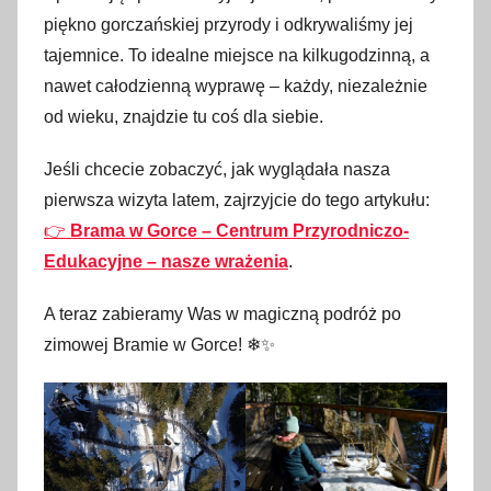
u
piękno gorczańskiej przyrody i odkrywaliśmy jej
t
tajemnice. To idealne miejsce na kilkugodzinną, a
e
nawet całodzienną wyprawę – każdy, niezależnie
g
od wieku, znajdzie tu coś dla siebie.
o
2
Jeśli chcecie zobaczyć, jak wyglądała nasza
0
pierwsza wizyta latem, zajrzyjcie do tego artykułu:
2
👉
Brama w Gorce – Centrum Przyrodniczo-
5
Edukacyjne – nasze wrażenia
.
A teraz zabieramy Was w magiczną podróż po
zimowej Bramie w Gorce! ❄✨