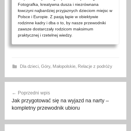
Fotografka, kreatywna dusza i niezrównana
łowczyni najbardziej przyjaznych dzieciom miejsc w
Polsce i Europie. Z pasją łapie w obiektywie
rodzinne kadry i dba o to, by nasze przewodniki
zawsze dostarczały rodzicom maksimum
praktycznej i rzetelnej wiedzy.
Dla dzieci
,
Góry
,
Małopolskie
,
Relacje z podróży
a
Nawigacja
t
Poprzedni wpis
wpisu
r
Jak przygotować się na wyjazd na narty –
a
kompletny przewodnik ubioru
k
c
j