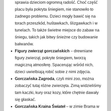
sprawia dzieciom ogromną radość. Choć część
placu była pokryta śniegiem, nie stanowiło to
żadnego problemu. Dzieci mogły bawić się na
torach przeszkód, huśtawkach, ślizgawkach i w
tunelach. To także świetne miejsce do zabaw na
śniegu, takich jak bitwy śnieżne czy budowanie
bałwanów.
Figury zwierząt gorczańskich
– drewniane
figury zwierząt, pokryte śniegiem, tworzą
magiczną atmosferę. Spacerując wśród nich,
dzieci uwielbiają robić sobie z nimi zdjęcia.
Gorczańska Zagroda
, czyli mini zoo, można
zobaczyć tutaj różne zwierzęta. Zimą widzieliśmy
tam kaczki, kury oraz kozy, które chętnie dawały
się głaskać.
Gorczańska Kraina Świateł
– w zimie Brama w