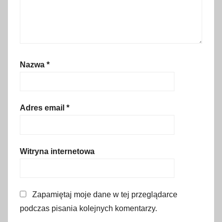
G
o
r
c
e
Nazwa
*
,
G
o
r
Adres email
*
c
e
,
Witryna internetowa
m
i
n
Zapamiętaj moje dane w tej przeglądarce
i
podczas pisania kolejnych komentarzy.
z