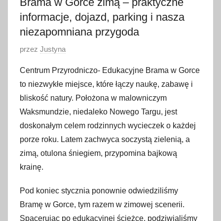
Brama w Gorce zimą – praktyczne
informacje, dojazd, parking i nasza
niezapomniana przygoda
O
przez
Justyna
p
Centrum Przyrodniczo- Edukacyjne Brama w Gorce
u
to niezwykłe miejsce, które łączy naukę, zabawę i
b
bliskość natury. Położona w malowniczym
l
Waksmundzie, niedaleko Nowego Targu, jest
i
doskonałym celem rodzinnych wycieczek o każdej
k
o
porze roku. Latem zachwyca soczystą zielenią, a
w
zimą, otulona śniegiem, przypomina bajkową
a
krainę.
n
o
Pod koniec stycznia ponownie odwiedziliśmy
5
Bramę w Gorce, tym razem w zimowej scenerii.
l
Spacerując po edukacyjnej ścieżce, podziwialiśmy