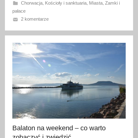
Chorwacja
,
Kościoły i sanktuaria
,
Miasta
,
Zamki i
n
pałace
o
2 komentarze
3
1
m
a
j
a
2
0
1
7
Balaton na weekend – co warto
zobaczyć i zwiedzić