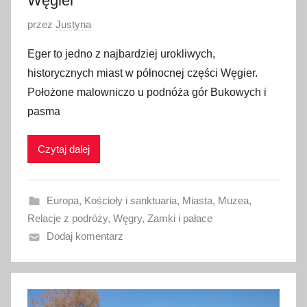
Węgier
O
przez
Justyna
p
Eger to jedno z najbardziej urokliwych,
u
historycznych miast w północnej części Węgier.
b
Położone malowniczo u podnóża gór Bukowych i
l
pasma
i
k
Czytaj dalej
o
w
a
Europa
,
Kościoły i sanktuaria
,
Miasta
,
Muzea
,
n
Relacje z podróży
,
Węgry
,
Zamki i pałace
o
Dodaj komentarz
8
l
u
t