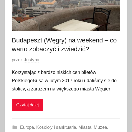
0
1
7
Budapeszt (Węgry) na weekend – co
warto zobaczyć i zwiedzić?
O
przez
Justyna
p
Korzystając z bardzo niskich cen biletów
u
PolskiegoBusa w lutym 2017 roku udaliśmy się do
b
stolicy, a zarazem największego miasta Węgier
l
i
Czytaj dalej
k
o
w
Europa
,
Kościoły i sanktuaria
,
Miasta
,
Muzea
,
a