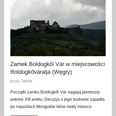
j
a
2
0
1
7
Zamek Boldogkői Vár w miejscowości
Boldogkőváralja (Węgry)
O
przez
Tomek
p
Początki zamku Boldogkői Vár sięgają pierwszej
u
połowy XIII wieku. Decyzja o jego budowie zapadła
b
po najazdach Mongołów które miały miejsce
l
i