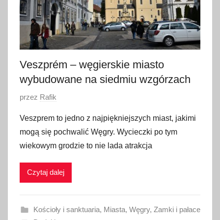
Veszprém – węgierskie miasto
wybudowane na siedmiu wzgórzach
O
przez
Rafik
p
Veszprem to jedno z najpiękniejszych miast, jakimi
u
mogą się pochwalić Węgry. Wycieczki po tym
b
wiekowym grodzie to nie lada atrakcja
l
i
Czytaj dalej
k
o
w
Kościoły i sanktuaria
,
Miasta
,
Węgry
,
Zamki i pałace
a