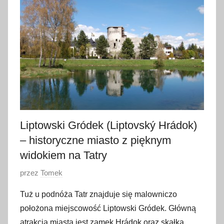
e
g
o
2
0
1
7
Liptowski Gródek (Liptovský Hrádok)
– historyczne miasto z pięknym
widokiem na Tatry
O
przez
Tomek
p
Tuż u podnóża Tatr znajduje się malowniczo
u
położona miejscowość Liptowski Gródek. Główną
b
atrakcją miasta jest zamek Hrádok oraz skałka