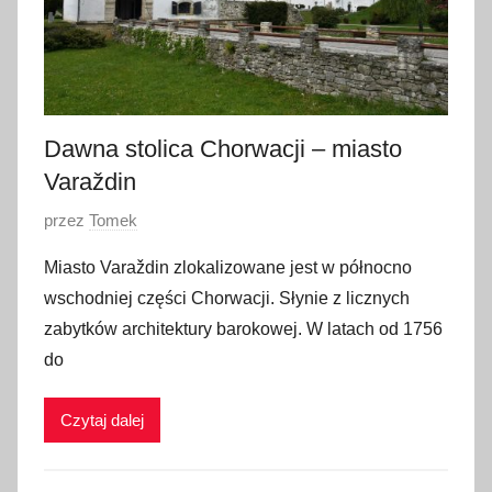
a
2
0
1
7
Dawna stolica Chorwacji – miasto
Varaždin
O
przez
Tomek
p
Miasto Varaždin zlokalizowane jest w północno
u
wschodniej części Chorwacji. Słynie z licznych
b
zabytków architektury barokowej. W latach od 1756
l
do
i
k
Czytaj dalej
o
w
a