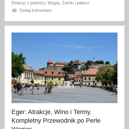
Relacje z podróży
,
Węgry
,
Zamki i pałace
n
Dodaj komentarz
o
3
1
m
a
r
c
a
2
0
1
7
Eger: Atrakcje, Wino i Termy.
Kompletny Przewodnik po Perle