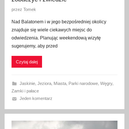
O
przez
Tomek
p
Nad Balatonem i w jego bezpośredniej okolicy
u
znajduje się wiele ciekawych miejsc do
b
odwiedzenia. Planując weekendową wizytę
l
sugerujemy, aby przed
i
k
Czytaj dalej
o
w
a
Jaskinie
,
Jeziora
,
Miasta
,
Parki narodowe
,
Węgry
,
n
Zamki i pałace
o
Jeden komentarz
2
8
m
a