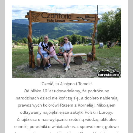
2
0
1
7
Cześć, tu Justyna i Tomek!
Od blisko 10 lat udowadniamy, że podróże po
narodzinach dzieci nie kończą się, a dopiero nabierają
prawdziwych kolorów! Razem z Kornelią i Mikołajem
odkrywamy najpiękniejsze zakątki Polski i Europy.
Znajdziesz u nas wyłącznie rzetelną wiedzę, aktualne
cenniki, poradniki o winietach oraz sprawdzone, gotowe