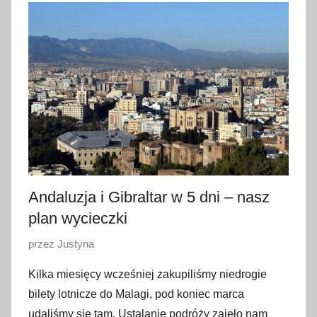
k
w
i
e
t
n
i
a
2
0
1
Andaluzja i Gibraltar w 5 dni – nasz
7
plan wycieczki
O
przez
Justyna
p
Kilka miesięcy wcześniej zakupiliśmy niedrogie
u
bilety lotnicze do Malagi, pod koniec marca
b
udaliśmy się tam. Ustalanie podróży zajęło nam