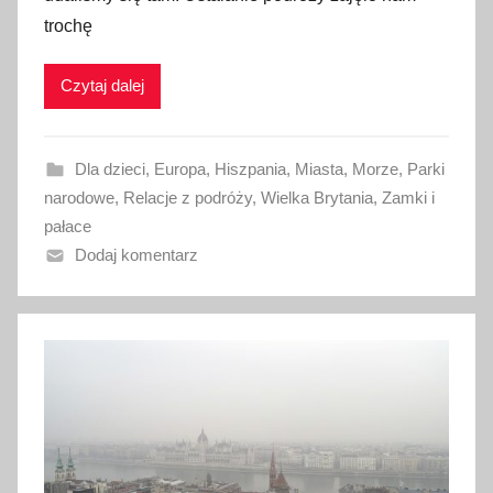
l
trochę
i
k
Czytaj dalej
o
w
a
Dla dzieci
,
Europa
,
Hiszpania
,
Miasta
,
Morze
,
Parki
n
narodowe
,
Relacje z podróży
,
Wielka Brytania
,
Zamki i
o
pałace
3
Dodaj komentarz
k
w
i
e
t
n
i
a
2