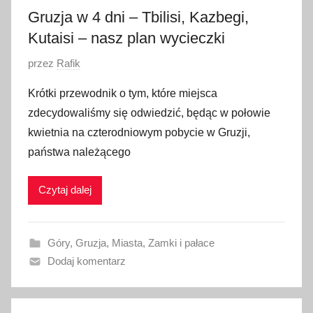
Gruzja w 4 dni – Tbilisi, Kazbegi,
Kutaisi – nasz plan wycieczki
O
przez
Rafik
p
Krótki przewodnik o tym, które miejsca
u
zdecydowaliśmy się odwiedzić, będąc w połowie
b
kwietnia na czterodniowym pobycie w Gruzji,
l
państwa należącego
i
k
Czytaj dalej
o
w
a
Góry
,
Gruzja
,
Miasta
,
Zamki i pałace
n
Dodaj komentarz
o
2
8