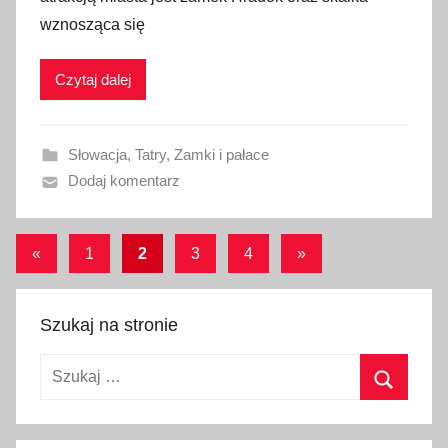
l
wznosząca się
i
k
Czytaj dalej
o
w
a
Słowacja
,
Tatry
,
Zamki i pałace
n
Dodaj komentarz
o
1
0
Stronicowanie
Poprzednie
Następne
«
1
2
3
4
»
s
wpisy
wpisy
wpisów
t
y
Szukaj na stronie
c
z
Szukaj:
n
Szukaj
i
a