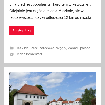
p
Lillafüred jest popularnym kurortem turystycznym.
u
Oficjalnie jest częścią miasta Miszkolc, ale w
b
rzeczywistości leży w odległości 12 km od miasta
l
i
Czytaj dalej
k
o
w
Jaskinie
,
Parki narodowe
,
Węgry
,
Zamki i pałace
a
Jeden komentarz
n
o
8
c
z
e
r
w
c