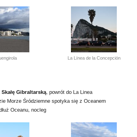
uengirola
La Línea de la Concepción
a
Skałę Gibraltarską
, powrót do La Linea
dzie Morze Śródziemne spotyka się z Oceanem
zdłuż Oceanu, nocleg