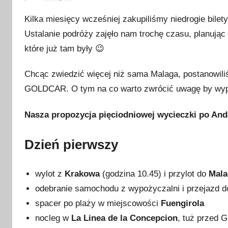
p
Kilka miesięcy wcześniej zakupiliśmy niedrogie bilet
u
Ustalanie podróży zajęło nam trochę czasu, planując 
b
które już tam były 😉
l
i
Chcąc zwiedzić więcej niż sama Malaga, postanowi
k
GOLDCAR. O tym na co warto zwrócić uwagę by wypo
o
w
Nasza propozycja pięciodniowej wycieczki po Anda
a
n
Dzień pierwszy
o
3
k
wylot z
Krakowa
(godzina 10.45) i przylot do
Mala
w
odebranie samochodu z wypożyczalni i przejazd 
i
spacer po plaży w miejscowości
Fuengirola
e
nocleg w
La Linea de la Concepcion
, tuż przed G
t