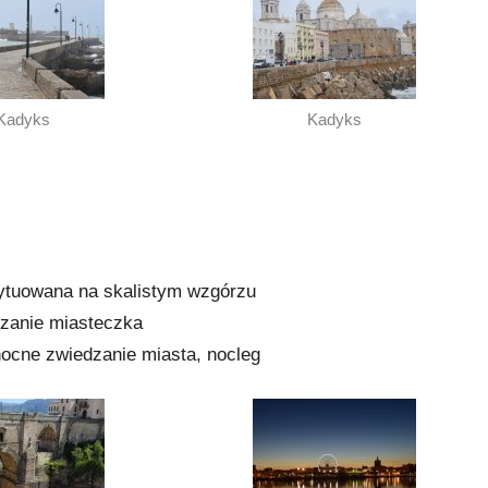
Kadyks
Kadyks
sytuowana na skalistym wzgórzu
dzanie miasteczka
nocne zwiedzanie miasta, nocleg