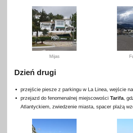
n
i
a
2
0
1
7
Mijas
F
Dzień drugi
przejście piesze z parkingu w La Linea, wejście n
przejazd do fenomenalnej miejscowości
Tarifa
, g
Atlantyckiem, zwiedzenie miasta, spacer plażą w