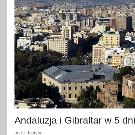
Andaluzja i Gibraltar w 5 dn
O
przez
Justyna