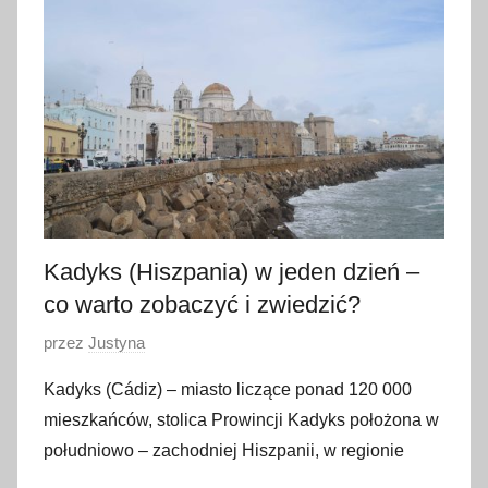
u
t
e
g
o
2
0
1
8
Kadyks (Hiszpania) w jeden dzień –
co warto zobaczyć i zwiedzić?
O
przez
Justyna
p
Kadyks (Cádiz) – miasto liczące ponad 120 000
u
mieszkańców, stolica Prowincji Kadyks położona w
b
południowo – zachodniej Hiszpanii, w regionie
l
i