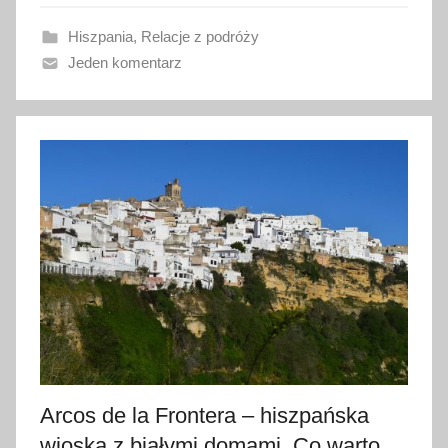
a
Hiszpania
,
Relacje z podróży
n
Jeden komentarz
o
2
5
l
u
t
e
g
o
2
0
1
8
Arcos de la Frontera – hiszpańska
wioska z białymi domami. Co warto