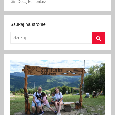
Dodaj komentarz
k
w
i
e
Szukaj na stronie
t
Szukaj:
n
i
Szukaj
a
2
0
1
7