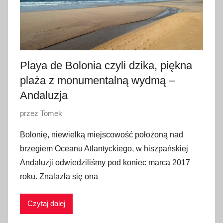
Playa de Bolonia czyli dzika, piękna
plaża z monumentalną wydmą –
Andaluzja
O
przez
Tomek
p
Bolonię, niewielką miejscowość położoną nad
u
brzegiem Oceanu Atlantyckiego, w hiszpańskiej
b
Andaluzji odwiedziliśmy pod koniec marca 2017
l
roku. Znalazła się ona
i
k
Czytaj dalej
o
w