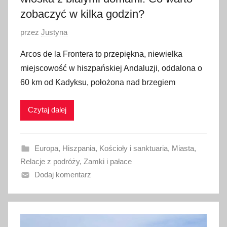
zobaczyć w kilka godzin?
O
przez
Justyna
p
Arcos de la Frontera to przepiękna, niewielka
u
miejscowość w hiszpańskiej Andaluzji, oddalona o
b
60 km od Kadyksu, położona nad brzegiem
l
i
Czytaj dalej
k
o
w
Europa
,
Hiszpania
,
Kościoły i sanktuaria
,
Miasta
,
a
Relacje z podróży
,
Zamki i pałace
n
Dodaj komentarz
o
1
9
l