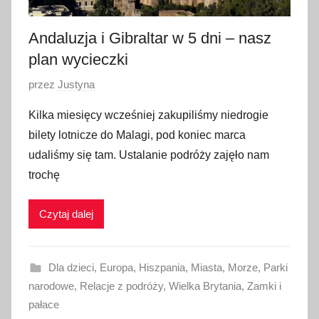
2
0
Andaluzja i Gibraltar w 5 dni – nasz
1
plan wycieczki
7
O
przez
Justyna
p
Kilka miesięcy wcześniej zakupiliśmy niedrogie
u
bilety lotnicze do Malagi, pod koniec marca
b
udaliśmy się tam. Ustalanie podróży zajęło nam
l
trochę
i
k
Czytaj dalej
o
w
a
Dla dzieci
,
Europa
,
Hiszpania
,
Miasta
,
Morze
,
Parki
n
narodowe
,
Relacje z podróży
,
Wielka Brytania
,
Zamki i
o
pałace
3