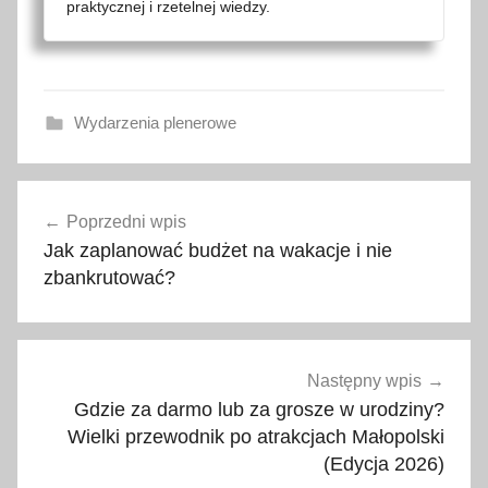
praktycznej i rzetelnej wiedzy.
Wydarzenia plenerowe
c
Nawigacja
o
Poprzedni wpis
wpisu
r
Jak zaplanować budżet na wakacje i nie
o
zbankrutować?
b
i
ć
w
Następny wpis
W
Gdzie za darmo lub za grosze w urodziny?
i
Wielki przewodnik po atrakcjach Małopolski
(Edycja 2026)
e