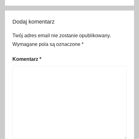
l
i
c
Dodaj komentarz
z
c
Twój adres email nie zostanie opublikowany.
e
Wymagane pola są oznaczone
*
,
d
Komentarz
*
a
r
m
o
w
e
a
t
r
a