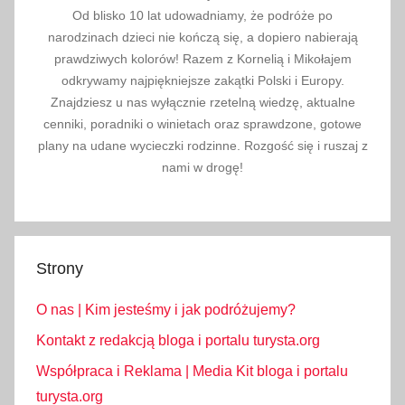
p
Od blisko 10 lat udowadniamy, że podróże po
o
narodzinach dzieci nie kończą się, a dopiero nabierają
l
prawdziwych kolorów! Razem z Kornelią i Mikołajem
s
odkrywamy najpiękniejsze zakątki Polski i Europy.
Znajdziesz u nas wyłącznie rzetelną wiedzę, aktualne
k
cenniki, poradniki o winietach oraz sprawdzone, gotowe
a
plany na udane wycieczki rodzinne. Rozgość się i ruszaj z
,
nami w drogę!
K
o
p
a
Strony
l
n
O nas | Kim jesteśmy i jak podróżujemy?
i
a
Kontakt z redakcją bloga i portalu turysta.org
S
Współpraca i Reklama | Media Kit bloga i portalu
o
turysta.org