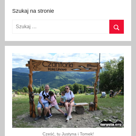
r
Szukaj na stronie
e
z
Szukaj:
y
p
Szukaj
l
e
n
e
r
o
w
e
M
a
ł
o
Cześć, tu Justyna i Tomek!