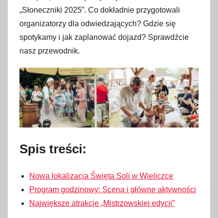
z
„Słoneczniki 2025”. Co dokładnie przygotowali
e
organizatorzy dla odwiedzających? Gdzie się
r
spotykamy i jak zaplanować dojazd? Sprawdźcie
w
nasz przewodnik.
c
a
2
0
2
6
Spis treści:
Nowa lokalizacja Święta Soli w Wieliczce
Program godzinowy: Scena i główne aktywności
Największe atrakcje „Mistrzowskiej edycji”