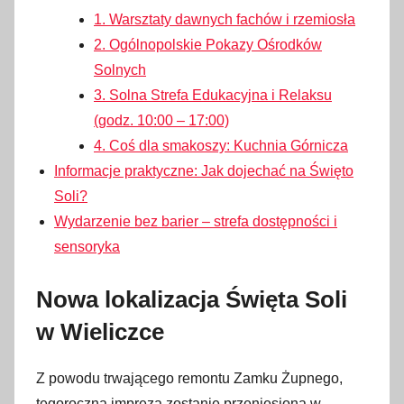
1. Warsztaty dawnych fachów i rzemiosła
2. Ogólnopolskie Pokazy Ośrodków
Solnych
3. Solna Strefa Edukacyjna i Relaksu
(godz. 10:00 – 17:00)
4. Coś dla smakoszy: Kuchnia Górnicza
Informacje praktyczne: Jak dojechać na Święto
Soli?
Wydarzenie bez barier – strefa dostępności i
sensoryka
Nowa lokalizacja Święta Soli
w Wieliczce
Z powodu trwającego remontu Zamku Żupnego,
tegoroczna impreza zostanie przeniesiona w