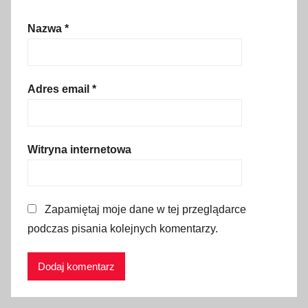
k
Nazwa
*
c
j
e
d
Adres email
*
l
a
d
Witryna internetowa
z
i
e
Zapamiętaj moje dane w tej przeglądarce
c
podczas pisania kolejnych komentarzy.
i
,
i
m
p