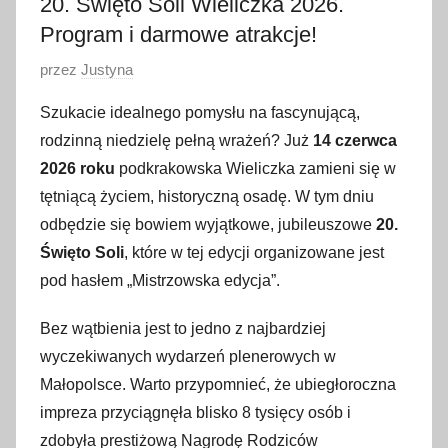
20. Święto Soli Wieliczka 2026.
Program i darmowe atrakcje!
O
przez
Justyna
p
Szukacie idealnego pomysłu na fascynującą,
u
rodzinną niedzielę pełną wrażeń? Już
14 czerwca
b
2026 roku
podkrakowska Wieliczka zamieni się w
l
tętniącą życiem, historyczną osadę. W tym dniu
i
odbędzie się bowiem wyjątkowe, jubileuszowe
20.
k
o
Święto Soli
, które w tej edycji organizowane jest
w
pod hasłem „Mistrzowska edycja”.
a
Bez wątbienia jest to jedno z najbardziej
n
o
wyczekiwanych wydarzeń plenerowych w
1
Małopolsce. Warto przypomnieć, że ubiegłoroczna
0
impreza przyciągnęła blisko 8 tysięcy osób i
c
zdobyła prestiżową Nagrodę Rodziców