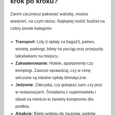
krok po kroku?
e
r
Zanim zaczniesz pakować walizkę, musisz
w
wiedzieć, na czym stoisz. Najlepiej rozbić budżet na
c
cztery proste kategorie:
a
2
Transport:
Loty (i opłaty za bagaż!), paliwo,
0
winiety, parkingi, bilety na pociąg oraz przejazdy
2
taksówkami na miejscu.
6
Zakwaterowanie:
Hotele, apartamenty czy
kempingi. Zawsze sprawdzaj, czy w cenę
wliczone są lokalne opłaty klimatyczne.
Jedzenie:
Zdecyduj, czy gotujesz sam, czy jesz
w restauracjach. Śniadania z supermarketu i
obiad na mieście to świetny kompromis dla
portfela.
Atrakcje:
Bilety wstępu do muzeów, parków