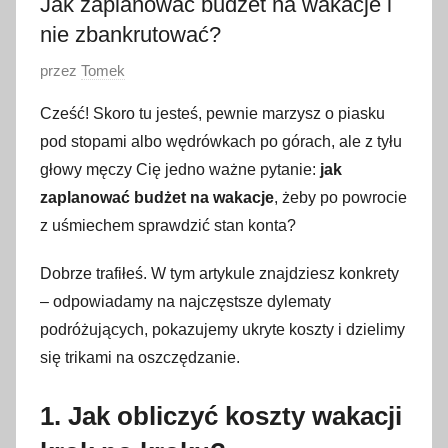
Jak zaplanować budżet na wakacje i
nie zbankrutować?
O
przez
Tomek
p
Cześć! Skoro tu jesteś, pewnie marzysz o piasku
u
pod stopami albo wędrówkach po górach, ale z tyłu
b
głowy męczy Cię jedno ważne pytanie:
jak
l
zaplanować budżet na wakacje
, żeby po powrocie
i
z uśmiechem sprawdzić stan konta?
k
o
Dobrze trafiłeś. W tym artykule znajdziesz konkrety
w
– odpowiadamy na najczęstsze dylematy
a
podróżujących, pokazujemy ukryte koszty i dzielimy
n
o
się trikami na oszczędzanie.
9
c
1. Jak obliczyć koszty wakacji
z