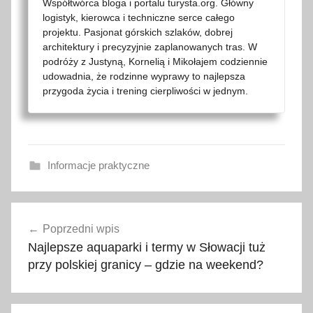
Współtwórca bloga i portalu turysta.org. Główny
logistyk, kierowca i techniczne serce całego
projektu. Pasjonat górskich szlaków, dobrej
architektury i precyzyjnie zaplanowanych tras. W
podróży z Justyną, Kornelią i Mikołajem codziennie
udowadnia, że rodzinne wyprawy to najlepsza
przygoda życia i trening cierpliwości w jednym.
Informacje praktyczne
b
Nawigacja
u
Poprzedni wpis
wpisu
d
Najlepsze aquaparki i termy w Słowacji tuż
ż
przy polskiej granicy – gdzie na weekend?
e
t
n