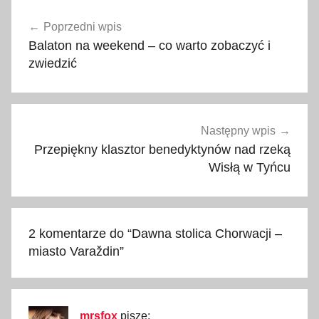
Nawigacja
Poprzedni wpis
wpisu
Balaton na weekend – co warto zobaczyć i
zwiedzić
Następny wpis
Przepiękny klasztor benedyktynów nad rzeką
Wisłą w Tyńcu
2 komentarze do “
Dawna stolica Chorwacji –
miasto Varaždin
”
mrsfox
pisze: