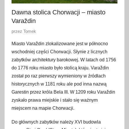
Dawna stolica Chorwacji – miasto
Varaždin
O
przez
Tomek
p
Miasto Varaždin zlokalizowane jest w północno
u
wschodniej części Chorwacji. Słynie z licznych
b
zabytków architektury barokowej. W latach od 1756
l
do 1776 roku miasto było stolicą kraju. Varaždin
i
został po raz pierwszy wymieniony w źródłach
k
o
historycznych w 1181 roku ale pod inna nazwą
w
Garestin przez króla Bela III. W 1209 roku Varaždin
a
zyskało prawa miejskie i stało się ważnym
n
miejscem na mapie Chorwacji.
o
3
Do głównych zabytków należy XVI budowla
1