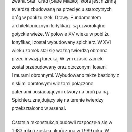
zwana Stari Grad (Stare Miasto), która jest nizinną
m
twierdzą zbudowaną na przecięciu starożytnych
a
dróg w pobliżu rzeki Drawy. Fundamentem
j
architektonicznym fortyfikacji są czworokątne
a
gotyckie wieże. W połowie XV wieku w pobliżu
2
fortyfikacji został wybudowany spichlerz. W XVI
0
wieku zamek stał się ważną twierdzą obronna
1
przed inwazją turecką. W tym czasie zamek
7
został przebudowany oraz otoczonymi fosami
i murami obronnymi. Wybudowano także bastiony z
niskimi obrotowymi wieżami połączone
galeriami posiadającymi otwory na broń palną.
Spichlerz znajdujący się na terenie twierdzy
przekształcono w arsenał.
Ostatnia rekonstrukcja budowli rozpoczęła się w
1983 roku i została ukończona w 1989 roku. W