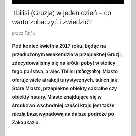
Tbilisi (Gruzja) w jeden dzień – co
warto zobaczyć i zwiedzić?
O
przez
Rafik
p
Pod koniec kwietnia 2017 roku, będąc na
u
przedłużonym weekendzie w przepięknej Gruzji,
b
zdecydowaliśmy się na krótki pobyt w stolicy
l
tego państwa, a więc Tbilisi (თბილისი). Miasto
i
oferuje wiele atrakcji turystycznych, takich jak:
k
o
Stare Miasto, przepiękne obiekty sakralne czy
w
obiekty natury. Miasto znajdujące się w
a
środkowo-wschodniej części kraju jest także
n
niezłą bazą wypadową na dalsze podróże po
o
Zakaukaziu.
3
0