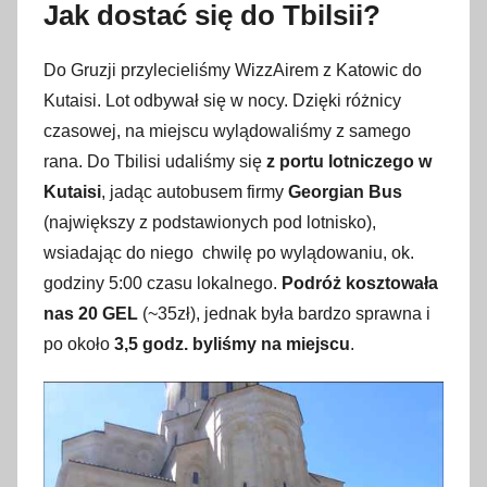
Jak dostać się do Tbilsii?
c
z
Do Gruzji przylecieliśmy WizzAirem z Katowic do
e
Kutaisi. Lot odbywał się w nocy. Dzięki różnicy
r
czasowej, na miejscu wylądowaliśmy z samego
w
rana. Do Tbilisi udaliśmy się
z portu lotniczego w
c
Kutaisi
, jadąc autobusem firmy
Georgian Bus
a
(największy z podstawionych pod lotnisko),
2
0
wsiadając do niego chwilę po wylądowaniu, ok.
1
godziny 5:00 czasu lokalnego.
Podróż kosztowała
7
nas 20 GEL
(~35zł), jednak była bardzo sprawna i
po około
3,5 godz. byliśmy na miejscu
.