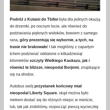
Podróż z Kutaisi do Tbilisi
była dla jednych okazją
do drzemki, po nocnym locie, ale również do
podziwiania pięknych widoków, bowiem z samego
rana,
góry prezentują się wybornie, a tych, na
trasie nie brakowało
! I tak mogliśmy z zapartym
tchem podziwiać oddalone o kilkadziesiąt
kilometrów
szczyty Wielkiego Kaukazu, jak i
również te bliższe, nieopodal Borjomi
, znajdujące
się na drodze.
Autobus swój
przystanek końcowy miał
nieopodal Liberty Square
, skąd można było
metrem dostać się do różnych miejsc w mieście,
lub, tak jak zrobiliśmy, rozpocząć pieszą wycieczkę