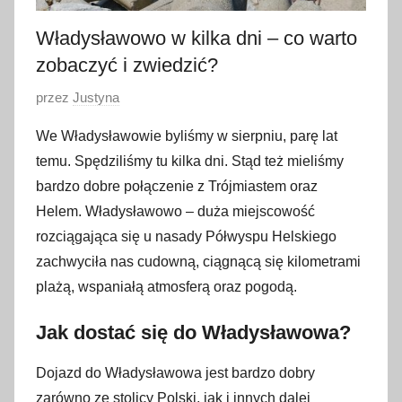
Władysławowo w kilka dni – co warto
zobaczyć i zwiedzić?
O
przez
Justyna
p
We Władysławowie byliśmy w sierpniu, parę lat
u
temu. Spędziliśmy tu kilka dni. Stąd też mieliśmy
b
bardzo dobre połączenie z Trójmiastem oraz
l
Helem. Władysławowo – duża miejscowość
i
rozciągająca się u nasady Półwyspu Helskiego
k
o
zachwyciła nas cudowną, ciągnącą się kilometrami
w
plażą, wspaniałą atmosferą oraz pogodą.
a
Jak dostać się do Władysławowa?
n
o
Dojazd do Władysławowa jest bardzo dobry
3
zarówno ze stolicy Polski, jak i innych dalej
l