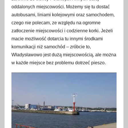
oddalonych miejscowości. Możemy się tu dostać
i
p
autobusami, liniami kolejowymi oraz samochodem,
c
czego nie polecam, ze względu na ogromne
a
zatłoczenie miejscowości i codzienne korki. Jeżeli
2
macie możliwość dotarcia tu innymi środkami
0
komunikacji niż samochód – zróbcie to,
1
Władysławowo jest dużą miejscowością, ale można
7
w każde miejsce bez problemu dotrzeć pieszo.