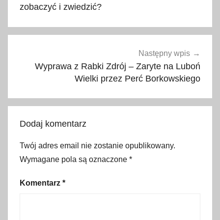
j
zobaczyć i zwiedzić?
a
s
p
o
Następny wpis
r
Wyprawa z Rabki Zdrój – Zaryte na Luboń
t
Wielki przez Perć Borkowskiego
o
w
y
Dodaj komentarz
c
h
Twój adres email nie zostanie opublikowany.
s
Wymagane pola są oznaczone
*
ł
a
Komentarz
*
w
,
a