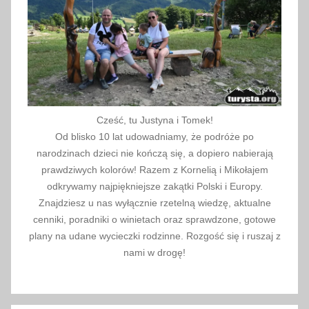
z
e
B
a
ł
t
y
Cześć, tu Justyna i Tomek!
c
Od blisko 10 lat udowadniamy, że podróże po
k
narodzinach dzieci nie kończą się, a dopiero nabierają
i
prawdziwych kolorów! Razem z Kornelią i Mikołajem
e
odkrywamy najpiękniejsze zakątki Polski i Europy.
Znajdziesz u nas wyłącznie rzetelną wiedzę, aktualne
,
cenniki, poradniki o winietach oraz sprawdzone, gotowe
N
plany na udane wycieczki rodzinne. Rozgość się i ruszaj z
a
nami w drogę!
d
m
o