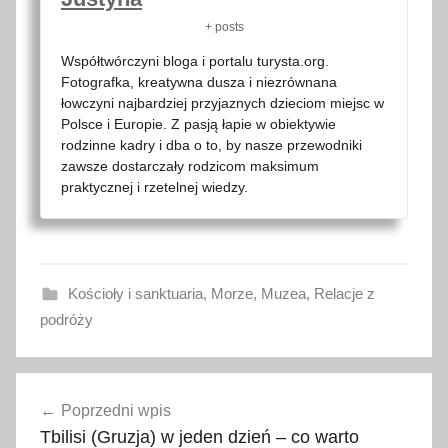
+ posts
Współtwórczyni bloga i portalu turysta.org.
Fotografka, kreatywna dusza i niezrównana
łowczyni najbardziej przyjaznych dzieciom miejsc w
Polsce i Europie. Z pasją łapie w obiektywie
rodzinne kadry i dba o to, by nasze przewodniki
zawsze dostarczały rodzicom maksimum
praktycznej i rzetelnej wiedzy.
Kościoły i sanktuaria
,
Morze
,
Muzea
,
Relacje z
podróży
a
Nawigacja
l
Poprzedni wpis
wpisu
e
Tbilisi (Gruzja) w jeden dzień – co warto