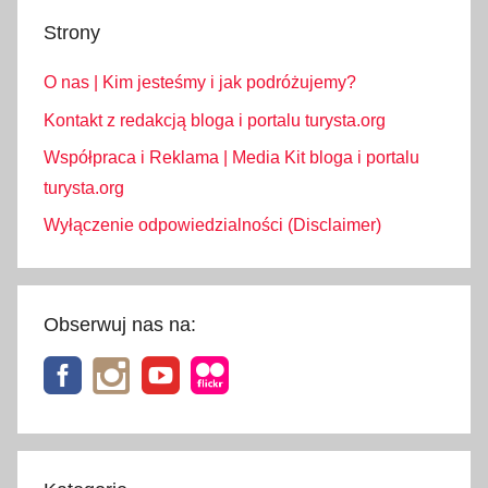
r
Strony
s
k
O nas | Kim jesteśmy i jak podróżujemy?
i
P
Kontakt z redakcją bloga i portalu turysta.org
a
Współpraca i Reklama | Media Kit bloga i portalu
r
turysta.org
k
Wyłączenie odpowiedzialności (Disclaimer)
K
r
a
j
Obserwuj nas na:
o
b
r
a
z
o