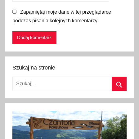
m
Zapamiętaj moje dane w tej przeglądarce
r
podczas pisania kolejnych komentarzy.
y
b
a
k
a
,
Szukaj na stronie
m
o
Szukaj:
r
z
Szukaj
e
,
M
o
r