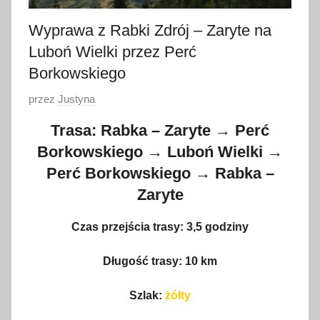
Wyprawa z Rabki Zdrój – Zaryte na
Luboń Wielki przez Perć
Borkowskiego
O
przez
Justyna
p
Trasa: Rabka – Zaryte → Perć
u
Borkowskiego → Luboń Wielki →
b
Perć Borkowskiego → Rabka –
l
i
Zaryte
k
Czas przejścia trasy: 3,5 godziny
o
w
Długość trasy: 10 km
a
n
Szlak:
żółty
o