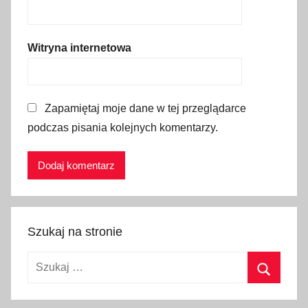
b
o
r
Witryna internetowa
z
e
,
Zapamiętaj moje dane w tej przeglądarce
L
podczas pisania kolejnych komentarzy.
u
b
o
ń
W
i
Szukaj na stronie
e
l
Szukaj:
k
i
Szukaj
,