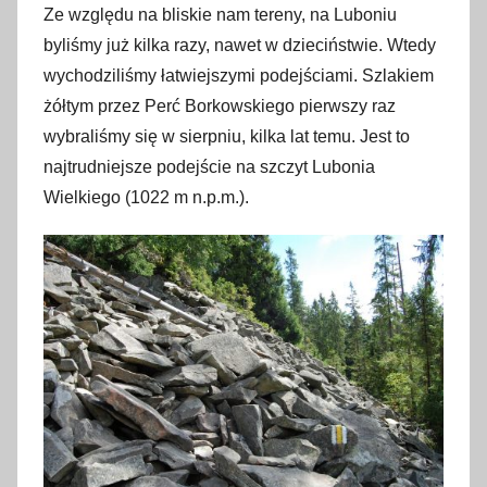
4
Ze względu na bliskie nam tereny, na Luboniu
l
byliśmy już kilka razy, nawet w dzieciństwie. Wtedy
i
wychodziliśmy łatwiejszymi podejściami. Szlakiem
p
żółtym przez Perć Borkowskiego pierwszy raz
c
wybraliśmy się w sierpniu, kilka lat temu. Jest to
a
najtrudniejsze podejście na szczyt Lubonia
2
Wielkiego (1022 m n.p.m.).
0
1
7