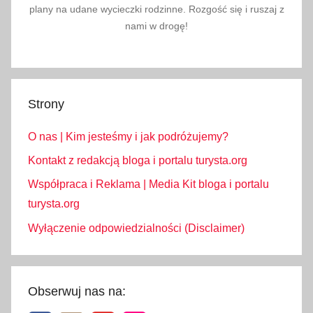
plany na udane wycieczki rodzinne. Rozgość się i ruszaj z
R
nami w drogę!
a
b
k
a
Strony
-
Z
O nas | Kim jesteśmy i jak podróżujemy?
a
r
Kontakt z redakcją bloga i portalu turysta.org
y
Współpraca i Reklama | Media Kit bloga i portalu
t
turysta.org
e
Wyłączenie odpowiedzialności (Disclaimer)
,
R
a
b
Obserwuj nas na:
k