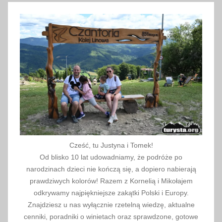
P
e
r
ć
B
o
r
k
o
w
s
Cześć, tu Justyna i Tomek!
k
Od blisko 10 lat udowadniamy, że podróże po
i
narodzinach dzieci nie kończą się, a dopiero nabierają
e
prawdziwych kolorów! Razem z Kornelią i Mikołajem
g
odkrywamy najpiękniejsze zakątki Polski i Europy.
Znajdziesz u nas wyłącznie rzetelną wiedzę, aktualne
o
cenniki, poradniki o winietach oraz sprawdzone, gotowe
,