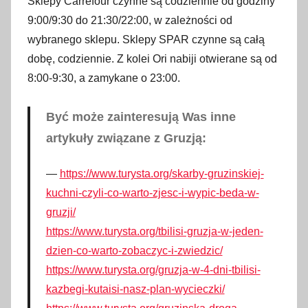
Sklepy Carrefour czynne są codziennie od godziny
s
9:00/9:30 do 21:30/22:00, w zależności od
t
wybranego sklepu. Sklepy SPAR czynne są całą
y
dobę, codziennie. Z kolei Ori nabiji otwierane są od
c
8:00-9:30, a zamykane o 23:00.
z
n
Być może zainteresują Was inne
i
artykuły związane z Gruzją:
a
2
https://www.turysta.org/skarby-gruzinskiej-
0
kuchni-czyli-co-warto-zjesc-i-wypic-beda-w-
2
gruzji/
3
https://www.turysta.org/tbilisi-gruzja-w-jeden-
dzien-co-warto-zobaczyc-i-zwiedzic/
https://www.turysta.org/gruzja-w-4-dni-tbilisi-
kazbegi-kutaisi-nasz-plan-wycieczki/