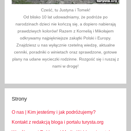
l
Cześć, tu Justyna i Tomek!
e
Od blisko 10 lat udowadniamy, że podróże po
p
narodzinach dzieci nie kończą się, a dopiero nabierają
y
prawdziwych kolorów! Razem z Kornelią i Mikołajem
s
odkrywamy najpiękniejsze zakątki Polski i Europy.
p
Znajdziesz u nas wyłącznie rzetelną wiedzę, aktualne
cenniki, poradniki o winietach oraz sprawdzone, gotowe
o
plany na udane wycieczki rodzinne. Rozgość się i ruszaj z
ż
nami w drogę!
y
w
c
z
e
Strony
,
O nas | Kim jesteśmy i jak podróżujemy?
s
k
Kontakt z redakcją bloga i portalu turysta.org
l