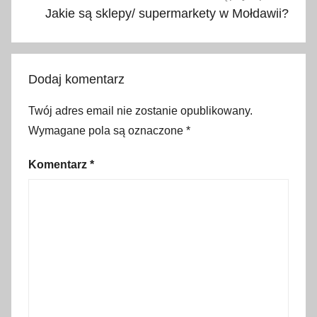
o
Jakie są sklepy/ supermarkety w Mołdawii?
t
w
a
Dodaj komentarz
r
c
Twój adres email nie zostanie opublikowany.
i
Wymagane pola są oznaczone
*
a
s
Komentarz
*
k
l
e
p
ó
w
,
G