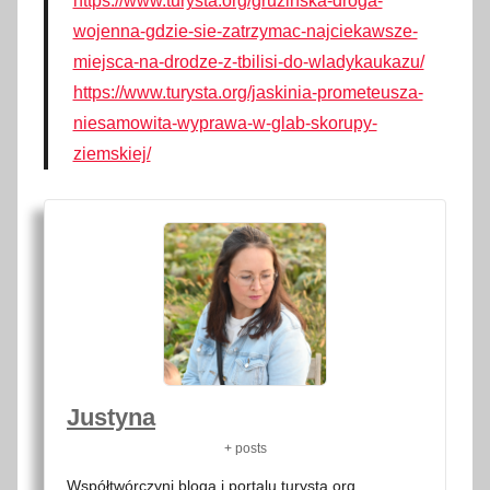
https://www.turysta.org/gruzinska-droga-
wojenna-gdzie-sie-zatrzymac-najciekawsze-
miejsca-na-drodze-z-tbilisi-do-wladykaukazu/
https://www.turysta.org/jaskinia-prometeusza-
niesamowita-wyprawa-w-glab-skorupy-
ziemskiej/
Justyna
+ posts
Współtwórczyni bloga i portalu turysta.org.