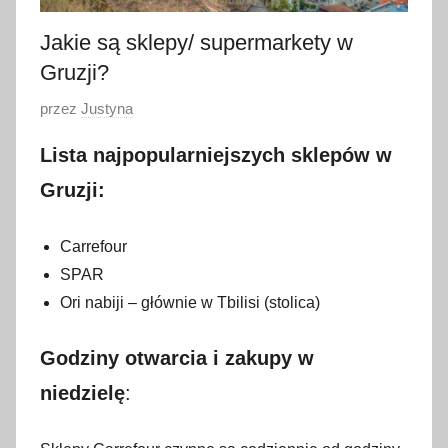
Jakie są sklepy/ supermarkety w
Gruzji?
O
przez
Justyna
p
Lista najpopularniejszych sklepów w
u
b
Gruzji:
l
i
Carrefour
k
SPAR
o
Ori nabiji – głównie w Tbilisi (stolica)
w
a
Godziny otwarcia i zakupy w
n
niedzielę
:
o
2
0