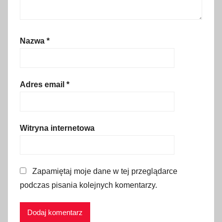
r
u
z
Nazwa
*
j
a
,
i
Adres email
*
n
f
o
Witryna internetowa
r
m
a
Zapamiętaj moje dane w tej przeglądarce
c
j
podczas pisania kolejnych komentarzy.
e
o