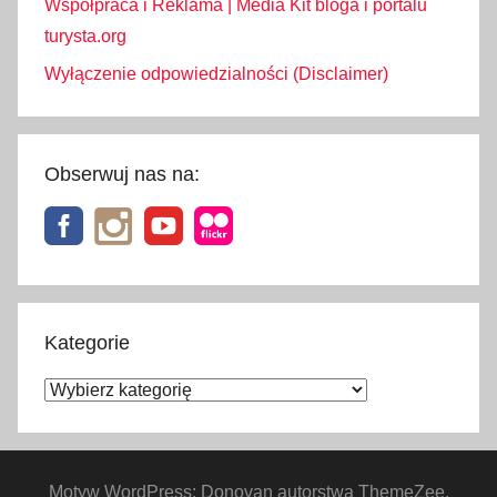
Współpraca i Reklama | Media Kit bloga i portalu
e
turysta.org
p
Wyłączenie odpowiedzialności (Disclaimer)
y
w
G
r
Obserwuj nas na:
u
z
j
i
,
s
Kategorie
u
Kategorie
p
e
r
m
Motyw WordPress: Donovan autorstwa ThemeZee.