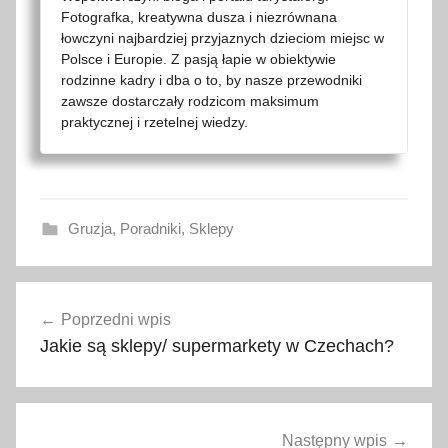
Fotografka, kreatywna dusza i niezrównana
łowczyni najbardziej przyjaznych dzieciom miejsc w
Polsce i Europie. Z pasją łapie w obiektywie
rodzinne kadry i dba o to, by nasze przewodniki
zawsze dostarczały rodzicom maksimum
praktycznej i rzetelnej wiedzy.
Gruzja
,
Poradniki
,
Sklepy
g
Nawigacja
o
Poprzedni wpis
wpisu
d
Jakie są sklepy/ supermarkety w Czechach?
z
i
n
y
Następny wpis