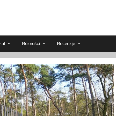
iat
Różności
Recenzje