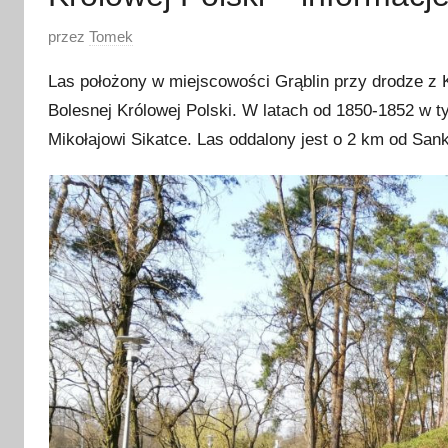
O
przez
Tomek
p
Las położony w miejscowości Grąblin przy drodze z K
u
Bolesnej Królowej Polski. W latach od 1850-1852 w t
b
Mikołajowi Sikatce. Las oddalony jest o 2 km od San
l
i
k
o
w
a
n
o
6
m
a
j