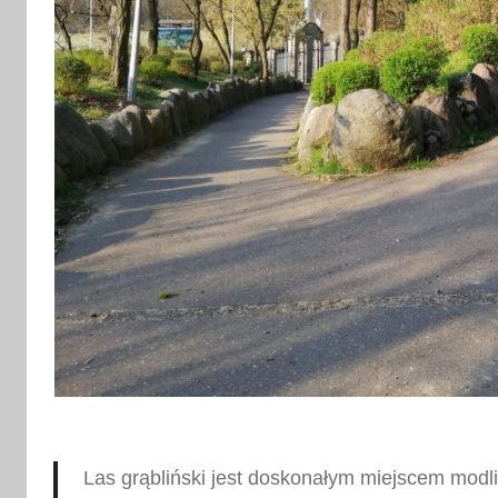
a
2
0
1
9
Las grąbliński jest doskonałym miejscem modli