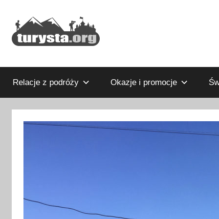
Przejdź
do
treści
Rodzinny
Turysta.org
blog
podróżniczy
Relacje z podróży
Okazje i promocje
Św
i
portal
turystyczny