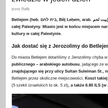
O
przez
Rafik
p
Betlejem (heb. בית לחם, Bêṯ Leḥem, arab. بيت لحم) uważane jest za perłę Zachodniego Brzegu Jordanu i
u
całej Palestyny. Miasto jest w końcu miejscem n
b
kultury w całej Palestynie.
l
i
Jak dostać się z Jerozolimy do Betlej
k
o
Do miasta Betlejem dotarliśmy z Jerozolimy chyba w
w
publicznego – arabskiego autobusu
, jadącego ze 
a
znajdującego się przy ulicy Sultan Suleiman St.,
n
o
Betlejem przez okoliczne miejscowości.
Koszt takie
2
(5 szekli izraelskich to ok. 5 zł)
, a także 6.80 ILS (w
1
m
a