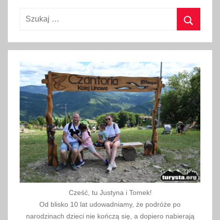
m
Szukaj:
a
j
Szukaj
a
2
0
1
9
Cześć, tu Justyna i Tomek!
Od blisko 10 lat udowadniamy, że podróże po
narodzinach dzieci nie kończą się, a dopiero nabierają