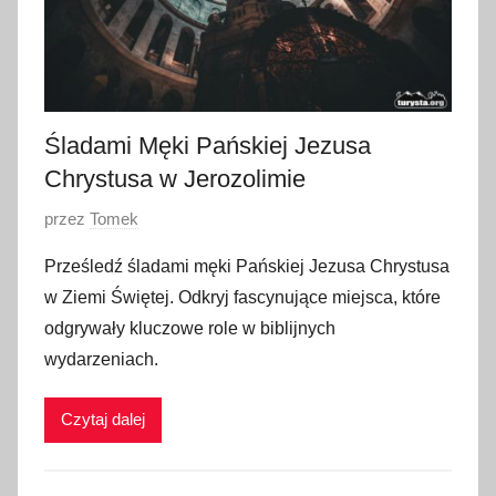
Śladami Męki Pańskiej Jezusa
Chrystusa w Jerozolimie
O
przez
Tomek
p
Prześledź śladami męki Pańskiej Jezusa Chrystusa
u
w Ziemi Świętej. Odkryj fascynujące miejsca, które
b
odgrywały kluczowe role w biblijnych
l
wydarzeniach.
i
k
Czytaj dalej
o
w
a