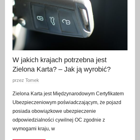
n
i
a
2
0
2
3
W jakich krajach potrzebna jest
Zielona Karta? – Jak ją wyrobić?
O
przez
Tomek
p
Zielona Karta jest Międzynarodowym Certyfikatem
u
Ubezpieczeniowym poświadczającym, że pojazd
b
posiada obowiązkowe ubezpieczenie
l
odpowiedzialności cywilnej OC zgodnie z
i
wymogami kraju, w
k
o