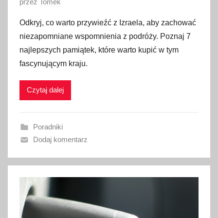
O
przez
Tomek
p
Odkryj, co warto przywieźć z Izraela, aby zachować
u
niezapomniane wspomnienia z podróży. Poznaj 7
b
najlepszych pamiątek, które warto kupić w tym
l
fascynującym kraju.
i
k
Czytaj dalej
o
w
a
Poradniki
n
Dodaj komentarz
o
4
k
w
i
e
t