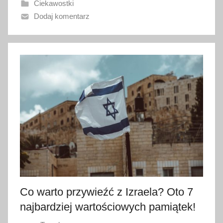
Ciekawostki
n
Dodaj komentarz
o
6
k
w
i
e
t
n
i
a
2
0
2
3
Co warto przywieźć z Izraela? Oto 7
najbardziej wartościowych pamiątek!