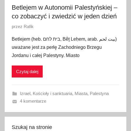
Betlejem w Autonomii Palestyńskiej –
co zobaczyć i zwiedzić w jeden dzień
O
przez
Rafik
p
Betlejem (heb. בית לחם, Bêṯ Leḥem, arab. بيت لحم)
u
uważane jest za perłę Zachodniego Brzegu
b
Jordanu i całej Palestyny. Miasto
l
i
Czytaj dalej
k
o
w
Izrael
,
Kościoły i sanktuaria
,
Miasta
,
Palestyna
a
4 komentarze
n
o
2
1
Szukaj na stronie