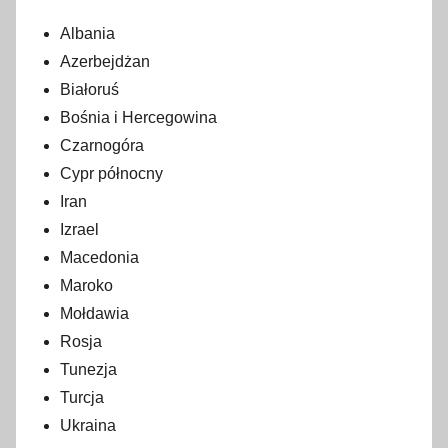
g
Albania
r
Azerbejdżan
u
Białoruś
d
Bośnia i Hercegowina
n
Czarnogóra
i
Cypr północny
a
Iran
2
Izrael
0
Macedonia
1
9
Maroko
Mołdawia
Rosja
Tunezja
Turcja
Ukraina