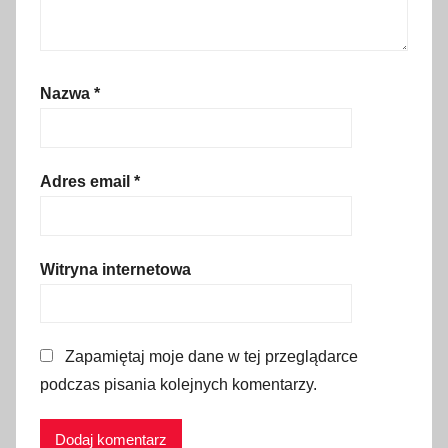
,
B
o
Nazwa
*
ś
n
i
a
Adres email
*
i
H
e
Witryna internetowa
r
c
e
Zapamiętaj moje dane w tej przeglądarce
g
podczas pisania kolejnych komentarzy.
o
w
i