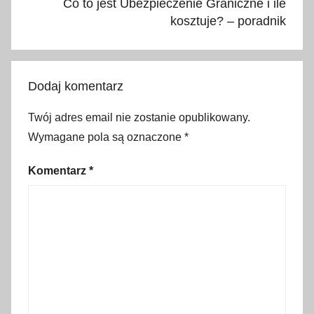
1
Co to jest Ubezpieczenie Graniczne i ile
,
kosztuje? – poradnik
A
l
b
Dodaj komentarz
a
n
Twój adres email nie zostanie opublikowany.
i
Wymagane pola są oznaczone
*
a
,
Komentarz
*
B
i
a
ł
o
r
u
ś