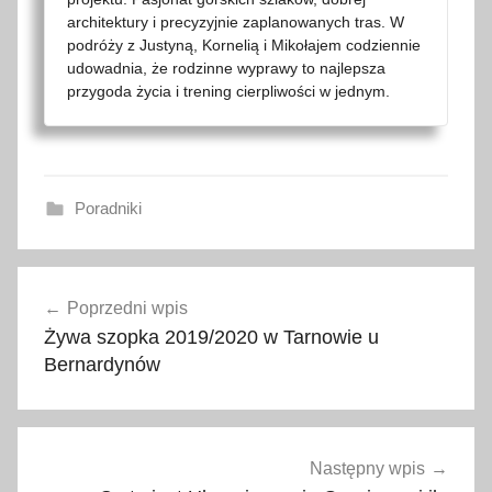
architektury i precyzyjnie zaplanowanych tras. W
podróży z Justyną, Kornelią i Mikołajem codziennie
udowadnia, że rodzinne wyprawy to najlepsza
przygoda życia i trening cierpliwości w jednym.
Poradniki
2
Nawigacja
0
Poprzedni wpis
wpisu
2
Żywa szopka 2019/2020 w Tarnowie u
0
Bernardynów
,
2
0
2
Następny wpis