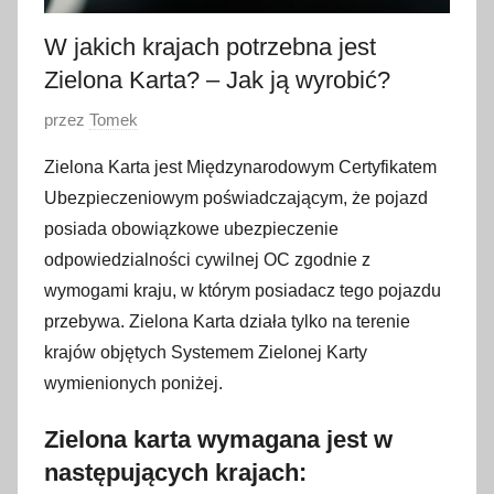
W jakich krajach potrzebna jest
Zielona Karta? – Jak ją wyrobić?
O
przez
Tomek
p
Zielona Karta jest Międzynarodowym Certyfikatem
u
Ubezpieczeniowym poświadczającym, że pojazd
b
posiada obowiązkowe ubezpieczenie
l
odpowiedzialności cywilnej OC zgodnie z
i
wymogami kraju, w którym posiadacz tego pojazdu
k
o
przebywa. Zielona Karta działa tylko na terenie
w
krajów objętych Systemem Zielonej Karty
a
wymienionych poniżej.
n
o
Zielona karta wymagana jest w
2
następujących krajach:
9