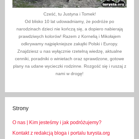
z
a
Cześć, tu Justyna i Tomek!
r
Od blisko 10 lat udowadniamy, że podróże po
n
narodzinach dzieci nie kończą się, a dopiero nabierają
o
prawdziwych kolorów! Razem z Kornelią i Mikołajem
g
odkrywamy najpiękniejsze zakątki Polski i Europy.
Znajdziesz u nas wyłącznie rzetelną wiedzę, aktualne
ó
cenniki, poradniki o winietach oraz sprawdzone, gotowe
r
plany na udane wycieczki rodzinne. Rozgość się i ruszaj z
a
nami w drogę!
,
I
r
a
Strony
n
,
O nas | Kim jesteśmy i jak podróżujemy?
I
z
Kontakt z redakcją bloga i portalu turysta.org