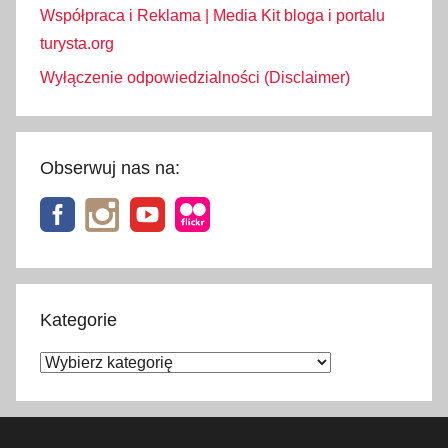
r
Współpraca i Reklama | Media Kit bloga i portalu
a
turysta.org
e
Wyłączenie odpowiedzialności (Disclaimer)
l
,
j
a
Obserwuj nas na:
k
w
y
g
l
ą
Kategorie
d
Kategorie
a
z
i
e