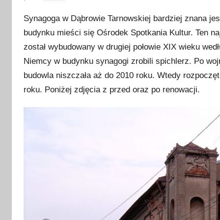
p
Synagoga w Dąbrowie Tarnowskiej bardziej znana jes
u
budynku mieści się Ośrodek Spotkania Kultur. Ten na
b
został wybudowany w drugiej połowie XIX wieku wed
l
i
Niemcy w budynku synagogi zrobili spichlerz. Po wo
k
budowla niszczała aż do 2010 roku. Wtedy rozpoczęt
o
roku. Poniżej zdjęcia z przed oraz po renowacji.
w
a
n
o
1
0
s
t
y
c