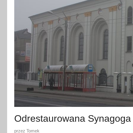
Odrestaurowana Synagoga 
O
przez
Tomek