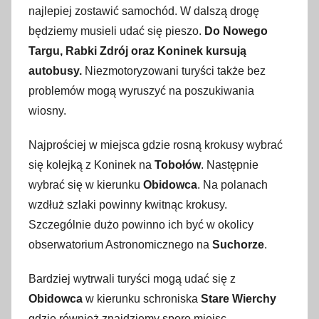
najlepiej zostawić samochód. W dalszą drogę
będziemy musieli udać się pieszo.
Do Nowego
Targu, Rabki Zdrój oraz Koninek kursują
autobusy.
Niezmotoryzowani turyści także bez
problemów mogą wyruszyć na poszukiwania
wiosny.
Najprościej w miejsca gdzie rosną krokusy wybrać
się kolejką z Koninek na
Tobołów
. Następnie
wybrać się w kierunku
Obidowca
. Na polanach
wzdłuż szlaki powinny kwitnąc krokusy.
Szczególnie dużo powinno ich być w okolicy
obserwatorium Astronomicznego na
Suchorze
.
Bardziej wytrwali turyści mogą udać się z
Obidowca
w kierunku schroniska
Stare Wierchy
gdzie również znajdziemy sporo miejsc