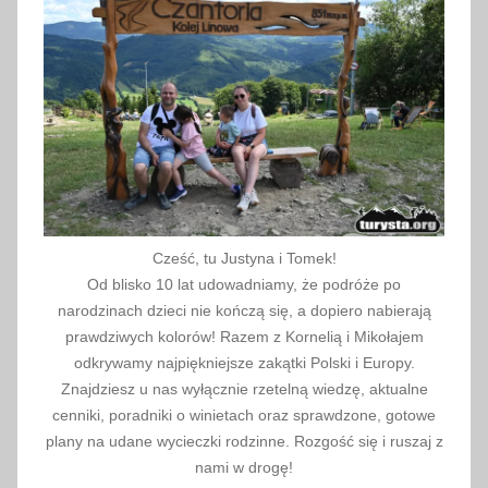
r
c
z
a
ń
s
k
i
P
Cześć, tu Justyna i Tomek!
a
Od blisko 10 lat udowadniamy, że podróże po
r
narodzinach dzieci nie kończą się, a dopiero nabierają
k
prawdziwych kolorów! Razem z Kornelią i Mikołajem
N
odkrywamy najpiękniejsze zakątki Polski i Europy.
Znajdziesz u nas wyłącznie rzetelną wiedzę, aktualne
a
cenniki, poradniki o winietach oraz sprawdzone, gotowe
r
plany na udane wycieczki rodzinne. Rozgość się i ruszaj z
o
nami w drogę!
d