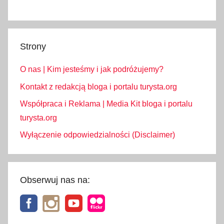
o
w
y
Strony
,
k
O nas | Kim jesteśmy i jak podróżujemy?
r
o
Kontakt z redakcją bloga i portalu turysta.org
k
Współpraca i Reklama | Media Kit bloga i portalu
u
turysta.org
s
Wyłączenie odpowiedzialności (Disclaimer)
y
,
k
r
Obserwuj nas na:
o
k
u