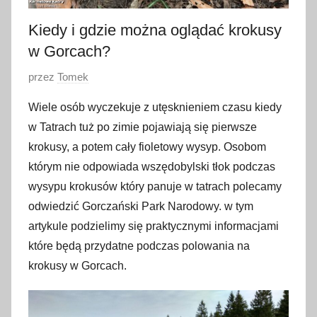
Kiedy i gdzie można oglądać krokusy
w Gorcach?
O
przez
Tomek
p
Wiele osób wyczekuje z utęsknieniem czasu kiedy
u
w Tatrach tuż po zimie pojawiają się pierwsze
b
krokusy, a potem cały fioletowy wysyp. Osobom
l
którym nie odpowiada wszędobylski tłok podczas
i
wysypu krokusów który panuje w tatrach polecamy
k
o
odwiedzić Gorczański Park Narodowy. w tym
w
artykule podzielimy się praktycznymi informacjami
a
które będą przydatne podczas polowania na
n
krokusy w Gorcach.
o
2
m