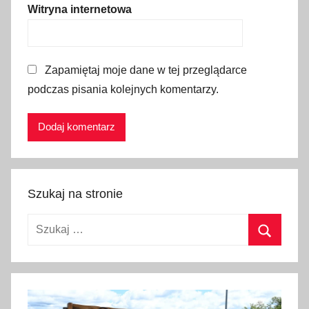
o
Witryna internetowa
T
u
r
Zapamiętaj moje dane w tej przeglądarce
b
podczas pisania kolejnych komentarzy.
a
c
z
a
,
G
Szukaj na stronie
o
r
Szukaj:
c
e
Szukaj
,
G
o