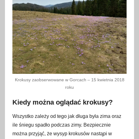
a
r
c
a
2
0
2
5
Krokusy zaobserwowane w Gorcach – 15 kwietnia 2018
roku
Kiedy można oglądać krokusy?
Wszystko zależy od tego jak długa była zima oraz
ile śniegu spadło podczas zimy. Bezpiecznie
można przyjąć, że wysyp krokusów nastąpi w