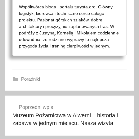
Współtwórca bloga i portalu turysta.org. Główny
logistyk, kierowca i techniczne serce całego
projektu. Pasjonat górskich szlaków, dobrej
architektury i precyzyjnie zaplanowanych tras. W
podróży z Justyną, Kornelią i Mikołajem codziennie
udowadnia, że rodzinne wyprawy to najlepsza
przygoda życia i trening cierpliwości w jednym.
Poradniki
2
Nawigacja
0
Poprzedni wpis
wpisu
2
Muzeum Pożarnictwa w Alwerni – historia i
2
zabawa w jednym miejscu. Nasza wizyta
,
d