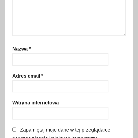
i
n
a
C
h
o
Nazwa
*
c
h
o
ł
Adres email
*
o
w
s
Witryna internetowa
k
a
,
Zapamiętaj moje dane w tej przeglądarce
k