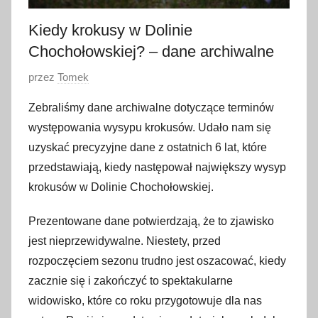
Kiedy krokusy w Dolinie
Chochołowskiej? – dane archiwalne
O
przez
Tomek
p
Zebraliśmy dane archiwalne dotyczące terminów
u
występowania wysypu krokusów. Udało nam się
b
uzyskać precyzyjne dane z ostatnich 6 lat, które
l
przedstawiają, kiedy następował największy wysyp
i
krokusów w Dolinie Chochołowskiej.
k
o
Prezentowane dane potwierdzają, że to zjawisko
w
jest nieprzewidywalne. Niestety, przed
a
rozpoczęciem sezonu trudno jest oszacować, kiedy
n
o
zacznie się i zakończyć to spektakularne
2
widowisko, które co roku przygotowuje dla nas
m