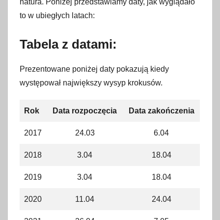
natura. Poniżej przedstawiamy daty, jak wyglądało
a
to w ubiegłych latach:
r
c
Tabela z datami:
a
2
Prezentowane poniżej daty pokazują kiedy
0
występował największy wysyp krokusów.
2
5
Rok
Data rozpoczęcia
Data zakończenia
2017
24.03
6.04
2018
3.04
18.04
2019
3.04
18.04
2020
11.04
24.04