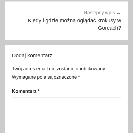
a
n
Następny wpis
e
Kiedy i gdzie można oglądać krokusy w
a
Gorcach?
r
c
h
Dodaj komentarz
i
w
Twój adres email nie zostanie opublikowany.
a
Wymagane pola są oznaczone
*
l
n
Komentarz
*
e
,
D
o
l