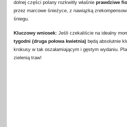
i
dolnej części polany rozkwitły właśnie
prawdziwe fi
e
przez marcowe śnieżyce, z nawiązką zrekompensował 
t
śniegu.
n
i
Kluczowy wniosek:
Jeśli czekaliście na idealny mom
a
tygodni (druga połowa kwietnia)
będą absolutnie kl
2
krokusy w tak oszałamiającym i gęstym wydaniu. Planuj
0
zielenią traw!
2
6