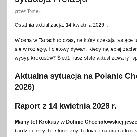
O
przez
Tomek
p
Ostatnia aktualizacja: 14 kwietnia 2026 r.
u
b
Wiosna w Tatrach to czas, na który czekają tysiące
l
się w rozległy, fioletowy dywan. Kiedy najlepiej zap
i
wysyp krokusów? Śledź nasz stale aktualizowany rap
k
o
Aktualna sytuacja na Polanie Ch
w
a
2026)
n
o
Raport z 14 kwietnia 2026 r.
1
4
Mamy to! Krokusy w Dolinie Chochołowskiej jeszc
k
bardzo ciepłych i słonecznych dniach natura nadrob
w