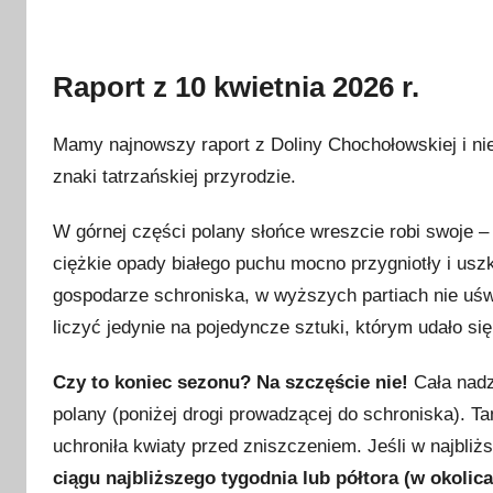
Raport z 10 kwietnia 2026 r.
Mamy najnowszy raport z Doliny Chochołowskiej i ni
znaki tatrzańskiej przyrodzie.
W górnej części polany słońce wreszcie robi swoje – 
ciężkie opady białego puchu mocno przygniotły i usz
gospodarze schroniska, w wyższych partiach nie uś
liczyć jedynie na pojedyncze sztuki, którym udało si
Czy to koniec sezonu? Na szczęście nie!
Cała nadzi
polany (poniżej drogi prowadzącej do schroniska). T
uchroniła kwiaty przed zniszczeniem. Jeśli w najbli
ciągu najbliższego tygodnia lub półtora (w okolica