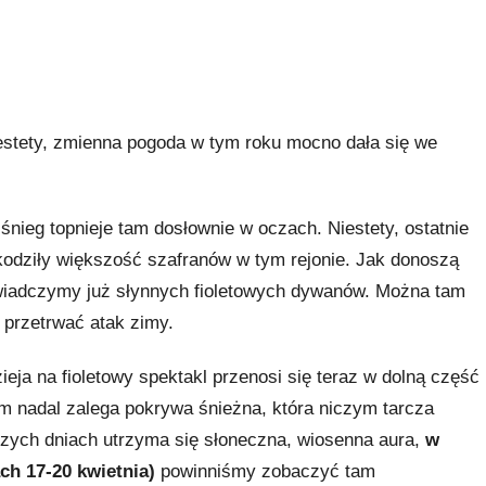
estety, zmienna pogoda w tym roku mocno dała się we
śnieg topnieje tam dosłownie w oczach. Niestety, ostatnie
kodziły większość szafranów w tym rejonie. Jak donoszą
wiadczymy już słynnych fioletowych dywanów. Można tam
ę przetrwać atak zimy.
eja na fioletowy spektakl przenosi się teraz w dolną część
am nadal zalega pokrywa śnieżna, która niczym tarcza
ższych dniach utrzyma się słoneczna, wiosenna aura,
w
ch 17-20 kwietnia)
powinniśmy zobaczyć tam