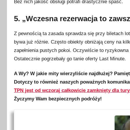
Bez nich jakość obsługi potrafi drastycznie spaść.
5. „Wczesna rezerwacja to zawsz
Z pewnością ta zasada sprawdza się przy biletach lo
bywa już różnie. Często obiekty obniżają ceny na kil
zapełnienia pustych pokoi. Oczywiście to ryzykowna g
Ostatecznie pogrzebały go tanie oferty Last Minute.
A Wy? W jakie mity wierzyliście najdłużej? Pamięt
Dotyczy to również naszych poważnych komunikat
TPN jest od wczoraj całkowicie zamknięty dla tur
Życzymy Wam bezpiecznych podróży!