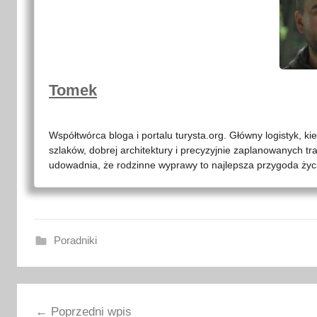
Tomek
Współtwórca bloga i portalu turysta.org. Główny logistyk, ki
szlaków, dobrej architektury i precyzyjnie zaplanowanych tr
udowadnia, że rodzinne wyprawy to najlepsza przygoda życia
Poradniki
m
Nawigacja
i
Poprzedni wpis
t