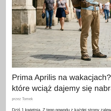
Prima Aprilis na wakacjach?
które wciąż dajemy się nabr
O
przez
Tomek
p
Dziś 1 kwietnia. Z tego powodu z każdej strony zale