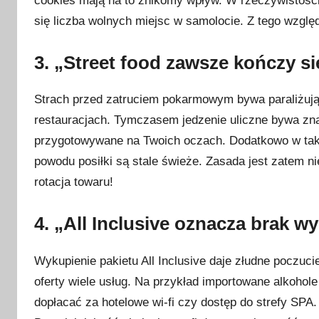
cookies mają na to znikomy wpływ. W rzeczywistości 
a
się liczba wolnych miejsc w samolocie. Z tego względ
2
0
3. „Street food zawsze kończy si
2
6
Strach przed zatruciem pokarmowym bywa paraliżując
restauracjach. Tymczasem jedzenie uliczne bywa zna
przygotowywane na Twoich oczach. Dodatkowo w takich
powodu posiłki są stale świeże. Zasada jest zatem ni
rotacja towaru!
4. „All Inclusive oznacza brak 
Wykupienie pakietu All Inclusive daje złudne poczuc
oferty wiele usług. Na przykład importowane alkohol
dopłacać za hotelowe wi-fi czy dostęp do strefy SPA.