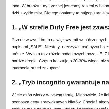
u
inna. W branży turystycznej jesteśmy robieni w balo
b
dziś zwykłe mity. Dlatego obalamy te najpopularniejs
l
i
1. „W strefie Duty Free jest zaws
k
o
w
Przede wszystkim to największy mit współczesnych 
a
napisami „SALE”. Niestety, rzeczywistość bywa bole
n
tańsze. Wynika to z różnic podatkowych poza UE. Z k
o
bardzo drogie. Często kosztują o 20-30% więcej niż
1
internecie przed zakupem!
k
w
2. „Tryb incognito gwarantuje na
i
e
Wiele osób wierzy w pewną teorię. Mianowicie, że li
t
n
podnoszą ceny sprawdzanych biletów. Chociaż algor
i