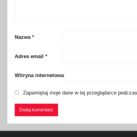
z
ę
d
z
a
Nazwa
*
n
i
Adres email
*
e
w
Witryna internetowa
p
o
d
Zapamiętaj moje dane w tej przeglądarce podczas
r
ó
ż
y
,