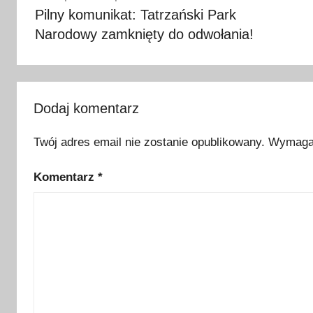
wpisu
Pilny komunikat: Tatrzański Park
y
Narodowy zamknięty do odwołania!
t
u
r
y
s
Dodaj komentarz
t
Twój adres email nie zostanie opublikowany.
Wymagan
y
c
Komentarz
*
z
n
e
,
o
s
z
c