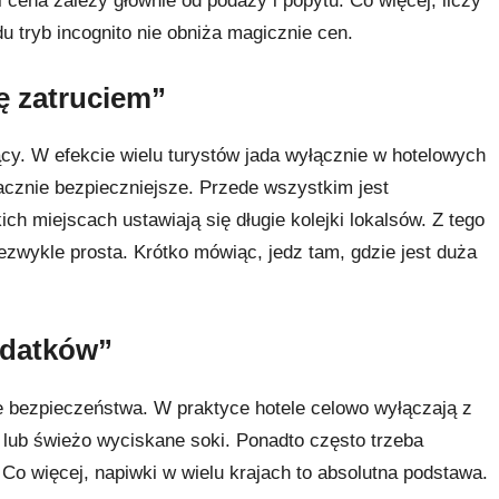
cena zależy głównie od podaży i popytu. Co więcej, liczy
u tryb incognito nie obniża magicznie cen.
ę zatruciem”
y. W efekcie wielu turystów jada wyłącznie w hotelowych
cznie bezpieczniejsze. Przede wszystkim jest
 miejscach ustawiają się długie kolejki lokalsów. Z tego
ezwykle prosta. Krótko mówiąc, jedz tam, gdzie jest duża
wydatków”
ie bezpieczeństwa. W praktyce hotele celowo wyłączają z
e lub świeżo wyciskane soki. Ponadto często trzeba
 Co więcej, napiwki w wielu krajach to absolutna podstawa.