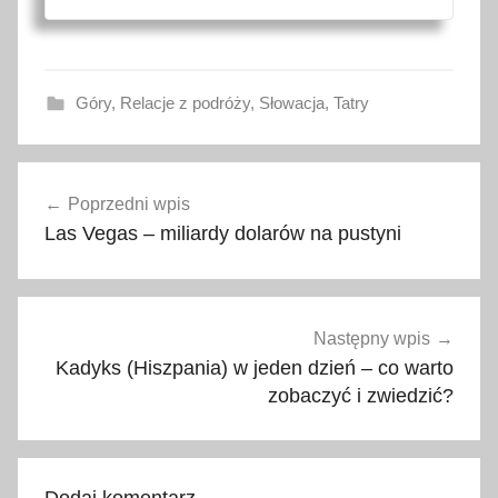
Góry
,
Relacje z podróży
,
Słowacja
,
Tatry
a
Nawigacja
t
Poprzedni wpis
wpisu
r
Las Vegas – miliardy dolarów na pustyni
a
k
c
j
Następny wpis
e
Kadyks (Hiszpania) w jeden dzień – co warto
,
zobaczyć i zwiedzić?
c
e
n