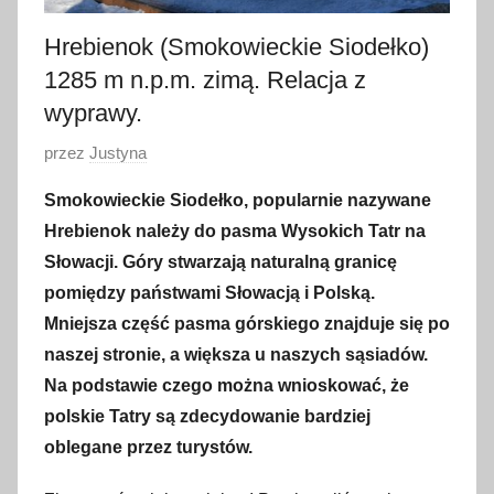
Hrebienok (Smokowieckie Siodełko)
1285 m n.p.m. zimą. Relacja z
wyprawy.
O
przez
Justyna
p
Smokowieckie Siodełko, popularnie nazywane
u
Hrebienok należy do pasma Wysokich Tatr na
b
Słowacji.
Góry stwarzają naturalną granicę
l
pomiędzy państwami Słowacją i Polską.
i
Mniejsza część pasma górskiego znajduje się po
k
o
naszej stronie, a większa u naszych sąsiadów.
w
Na podstawie czego można wnioskować, że
a
polskie Tatry są zdecydowanie bardziej
n
oblegane przez turystów.
o