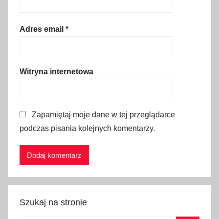
a
c
j
Adres email
*
a
,
g
Witryna internetowa
ó
r
y
Zapamiętaj moje dane w tej przeglądarce
,
podczas pisania kolejnych komentarzy.
H
r
e
b
i
e
Szukaj na stronie
n
o