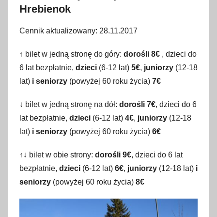
Hrebienok
Cennik aktualizowany: 28.11.2017
↑ bilet w jedną stronę do góry:
dorośli 8€
, dzieci do
6 lat bezpłatnie,
dzieci
(6-12 lat)
5€
,
juniorzy
(12-18
lat)
i seniorzy
(powyżej 60 roku życia)
7€
↓ bilet w jedną stronę na dół:
dorośli 7€
, dzieci do 6
lat bezpłatnie,
dzieci
(6-12 lat)
4€
,
juniorzy
(12-18
lat)
i seniorzy
(powyżej 60 roku życia)
6€
↑↓ bilet w obie strony:
dorośli 9€
, dzieci do 6 lat
bezpłatnie,
dzieci
(6-12 lat)
6€
,
juniorzy
(12-18 lat)
i
seniorzy
(powyżej 60 roku życia)
8€