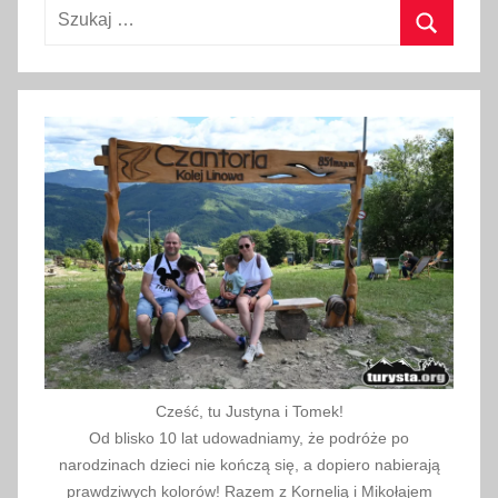
Szukaj:
k
,
Szukaj
k
o
l
e
j
k
a
,
k
o
l
e
Cześć, tu Justyna i Tomek!
j
Od blisko 10 lat udowadniamy, że podróże po
k
narodzinach dzieci nie kończą się, a dopiero nabierają
a
prawdziwych kolorów! Razem z Kornelią i Mikołajem