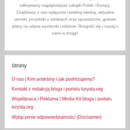
n
odkrywamy najpiękniejsze zakątki Polski i Europy.
a
Znajdziesz u nas wyłącznie rzetelną wiedzę, aktualne
cenniki, poradniki o winietach oraz sprawdzone, gotowe
z
plany na udane wycieczki rodzinne. Rozgość się i ruszaj z
i
nami w drogę!
e
m
n
a
,
Strony
l
O nas | Kim jesteśmy i jak podróżujemy?
u
t
Kontakt z redakcją bloga i portalu turysta.org
y
Współpraca i Reklama | Media Kit bloga i portalu
,
turysta.org
r
Wyłączenie odpowiedzialności (Disclaimer)
e
l