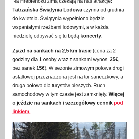
Na Hrebienoku zimą czekają na nas atrakcje:
Tatrzańska Świątynia Lodowa
czynna od grudnia
do kwietnia. Świątynia wypełniona będzie
wspaniałymi rzeźbami lodowymi, a w każdą
niedzielę odbywać się tu będą
koncerty
.
Zjazd na sankach na 2,5 km trasie
(cena za 2
godziny dla 1 osoby wraz z sankami wynosi
25€
,
bez sanek
15€
). W sezonie zimowym połowa drogi
asfaltowej przeznaczona jest na tor saneczkowy, a
druga połowa dla turystów pieszych. Ruch
samochodowy w tym czasie jest zamknięty.
Więcej
o jeździe na sankach i szczegółowy cennik
pod
linkiem.