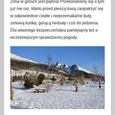
2
Zima w górach jest piękna! Przekonaliśmy się o tym
8
już nie raz. Warto przed pieszą trasą zaopatrzyć się
l
w odpowiednie ciepłe i nieprzemakalne buty,
i
zimową kurtkę, gorącą herbatę i coś do jedzenia.
s
Dla własnego bezpieczeństwa pamiętajmy też o
t
wcześniejszym sprawdzeniu pogody.
o
p
a
d
a
2
0
1
7