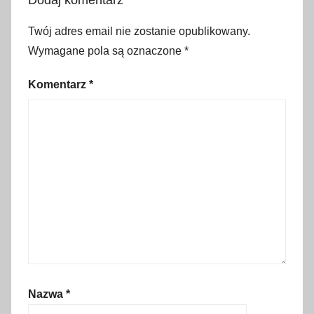
Dodaj komentarz
n
i
Twój adres email nie zostanie opublikowany.
k
Wymagane pola są oznaczone
*
,
f
Komentarz
*
e
r
i
e
,
f
o
t
o
r
e
Nazwa
*
l