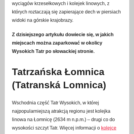
wyciągów krzesełkowych i kolejek linowych, z
u
których roztaczają się zapierające dech w piersiach
t
widoki na górskie krajobrazy.
e
g
Z dzisiejszego artykułu dowiecie się, w jakich
o
miejscach można zaparkować w okolicy
2
Wysokich Tatr po słowackiej stronie.
0
2
Tatrzańska Łomnica
2
(Tatranská Lomnica)
Wschodnia część Tatr Wysokich, w której
najpopularniejszą atrakcją regionu jest kolejka
linowa na Łomnicę (2634 m n.p.m.) – drugi co do
wysokości szczyt Tatr. Więcej informacji o
kolejce