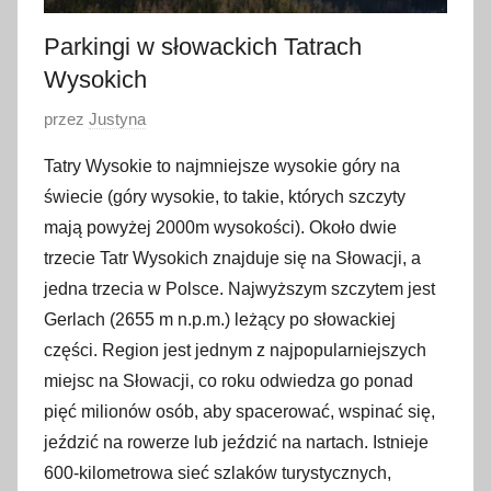
Parkingi w słowackich Tatrach
Wysokich
O
przez
Justyna
p
Tatry Wysokie to najmniejsze wysokie góry na
u
świecie (góry wysokie, to takie, których szczyty
b
mają powyżej 2000m wysokości). Około dwie
l
trzecie Tatr Wysokich znajduje się na Słowacji, a
i
jedna trzecia w Polsce. Najwyższym szczytem jest
k
o
Gerlach (2655 m n.p.m.) leżący po słowackiej
w
części. Region jest jednym z najpopularniejszych
a
miejsc na Słowacji, co roku odwiedza go ponad
n
pięć milionów osób, aby spacerować, wspinać się,
o
jeździć na rowerze lub jeździć na nartach. Istnieje
8
600-kilometrowa sieć szlaków turystycznych,
l