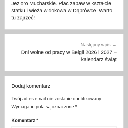
wpisu
Jezioro Mucharskie. Plac zabaw w kształcie
e
statku i wieża widokowa w Dąbrówce. Warto
N
tu zajrzeć!
a
r
o
d
Następny wpis
z
Dni wolne od pracy w Belgii 2026 i 2027 –
kalendarz świąt
e
n
i
e
Dodaj komentarz
,
D
Twój adres email nie zostanie opublikowany.
z
Wymagane pola są oznaczone
*
i
e
Komentarz
*
ń