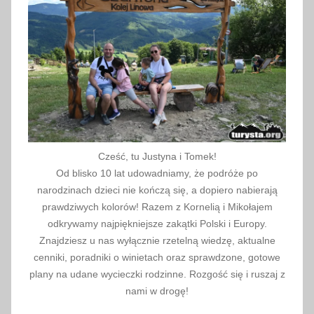
W
a
l
k
i
o
W
o
l
Cześć, tu Justyna i Tomek!
n
Od blisko 10 lat udowadniamy, że podróże po
o
narodzinach dzieci nie kończą się, a dopiero nabierają
ś
prawdziwych kolorów! Razem z Kornelią i Mikołajem
ć
odkrywamy najpiękniejsze zakątki Polski i Europy.
Znajdziesz u nas wyłącznie rzetelną wiedzę, aktualne
i
cenniki, poradniki o winietach oraz sprawdzone, gotowe
D
plany na udane wycieczki rodzinne. Rozgość się i ruszaj z
e
nami w drogę!
m