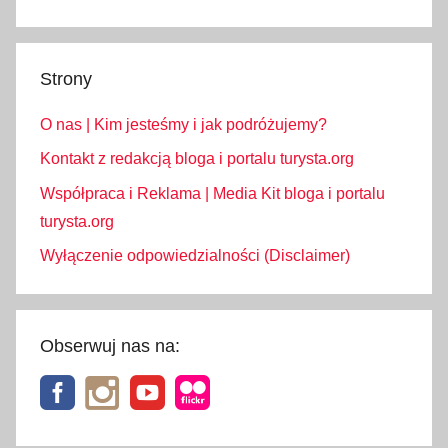
o
k
r
Strony
a
c
O nas | Kim jesteśmy i jak podróżujemy?
j
ę
Kontakt z redakcją bloga i portalu turysta.org
,
Współpraca i Reklama | Media Kit bloga i portalu
D
turysta.org
z
Wyłączenie odpowiedzialności (Disclaimer)
i
e
ń
W
Obserwuj nas na:
s
z
y
s