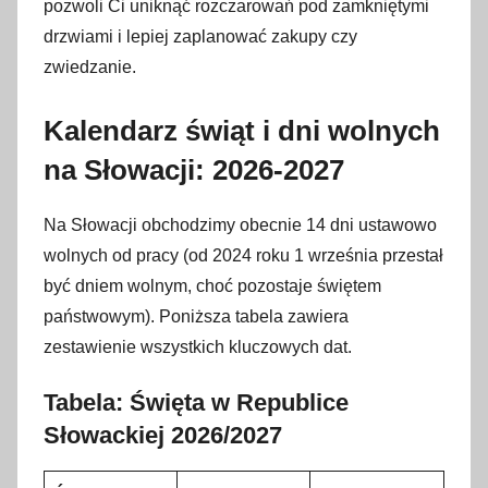
2
pozwoli Ci uniknąć rozczarowań pod zamkniętymi
7
drzwiami i lepiej zaplanować zakupy czy
k
zwiedzanie.
w
i
Kalendarz świąt i dni wolnych
e
na Słowacji: 2026-2027
t
n
Na Słowacji obchodzimy obecnie 14 dni ustawowo
i
wolnych od pracy (od 2024 roku 1 września przestał
a
2
być dniem wolnym, choć pozostaje świętem
0
państwowym). Poniższa tabela zawiera
2
zestawienie wszystkich kluczowych dat.
6
Tabela: Święta w Republice
Słowackiej 2026/2027