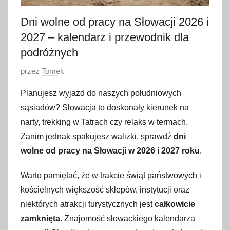
Dni wolne od pracy na Słowacji 2026 i
2027 – kalendarz i przewodnik dla
podróżnych
O
przez
Tomek
p
Planujesz wyjazd do naszych południowych
u
sąsiadów? Słowacja to doskonały kierunek na
b
narty, trekking w Tatrach czy relaks w termach.
l
Zanim jednak spakujesz walizki, sprawdź
dni
i
wolne od pracy na Słowacji w 2026 i 2027 roku
.
k
o
Warto pamiętać, że w trakcie świąt państwowych i
w
kościelnych większość sklepów, instytucji oraz
a
niektórych atrakcji turystycznych jest
całkowicie
n
o
zamknięta
. Znajomość słowackiego kalendarza