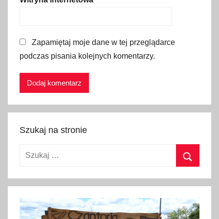
i
S
ł
Zapamiętaj moje dane w tej przeglądarce
o
podczas pisania kolejnych komentarzy.
w
a
c
k
i
e
Szukaj na stronie
j
,
Szukaj:
D
z
Szukaj
i
e
ń