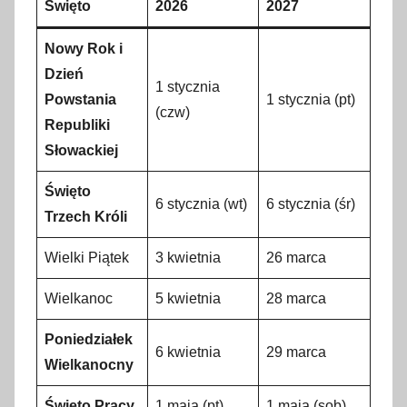
Święto
2026
2027
Nowy Rok i
Dzień
1 stycznia
Powstania
1 stycznia (pt)
(czw)
Republiki
Słowackiej
Święto
6 stycznia (wt)
6 stycznia (śr)
Trzech Króli
Wielki Piątek
3 kwietnia
26 marca
Wielkanoc
5 kwietnia
28 marca
Poniedziałek
6 kwietnia
29 marca
Wielkanocny
Święto Pracy
1 maja (pt)
1 maja (sob)