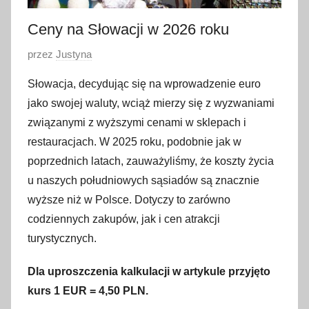
Ceny na Słowacji w 2026 roku
O
przez
Justyna
p
Słowacja, decydując się na wprowadzenie euro
u
jako swojej waluty, wciąż mierzy się z wyzwaniami
b
związanymi z wyższymi cenami w sklepach i
l
restauracjach. W 2025 roku, podobnie jak w
i
poprzednich latach, zauważyliśmy, że koszty życia
k
o
u naszych południowych sąsiadów są znacznie
w
wyższe niż w Polsce. Dotyczy to zarówno
a
codziennych zakupów, jak i cen atrakcji
n
turystycznych.
o
2
Dla uproszczenia kalkulacji w artykule przyjęto
0
kurs 1 EUR = 4,50 PLN.
s