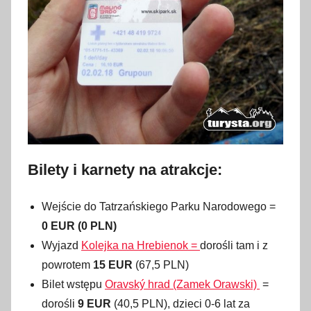
Bilety i karnety na atrakcje:
Wejście do Tatrzańskiego Parku Narodowego =
0 EUR (0 PLN)
Wyjazd
Kolejka na Hrebienok =
dorośli tam i z
powrotem
15 EUR
(67,5 PLN)
Bilet wstępu
Oravský hrad (Zamek Orawski)
=
dorośli
9 EUR
(40,5 PLN), dzieci 0-6 lat za