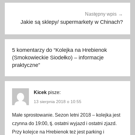
y
,
Następny wpis
c
Jakie są sklepy/ supermarkety w Chinach?
e
n
n
5 komentarzy do “
Kolejka na Hrebienok
i
(Smokowieckie Siodełko) – informacje
k
praktyczne
”
,
g
o
d
Kicek
pisze:
z
13 sierpnia 2018 o 10:55
i
n
Małe sprostowanie. Sezon letni 2018 – kolejka jest
y
czynna do 19:00, tj. ostatni wyjazd i ostatni zjazd.
o
Przy kolejce na Hrebienok też jest parking i