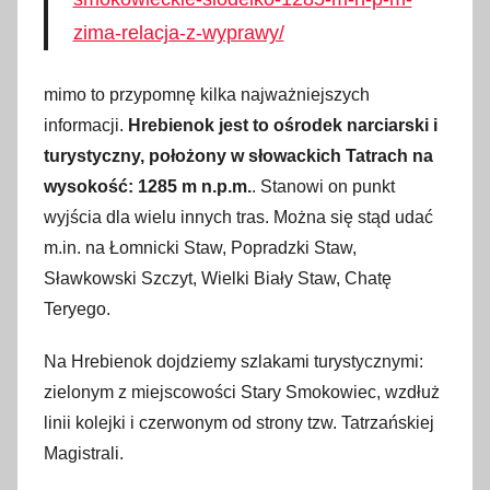
s
zima-relacja-z-wyprawy/
t
y
mimo to przypomnę kilka najważniejszych
c
informacji.
Hrebienok jest to ośrodek narciarski i
z
turystyczny, położony w słowackich Tatrach na
n
wysokość: 1285 m n.p.m.
. Stanowi on punkt
i
wyjścia dla wielu innych tras. Można się stąd udać
a
m.in. na Łomnicki Staw, Popradzki Staw,
2
Sławkowski Szczyt, Wielki Biały Staw, Chatę
0
Teryego.
2
3
Na Hrebienok dojdziemy szlakami turystycznymi:
zielonym z miejscowości Stary Smokowiec, wzdłuż
linii kolejki i czerwonym od strony tzw. Tatrzańskiej
Magistrali.