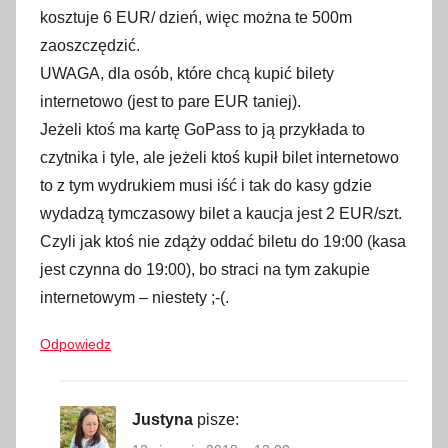
t
kosztuje 6 EUR/ dzień, więc można te 500m
w
zaoszczędzić.
a
UWAGA, dla osób, które chcą kupić bilety
r
internetowo (jest to pare EUR taniej).
c
Jeżeli ktoś ma kartę GoPass to ją przykłada to
i
czytnika i tyle, ale jeżeli ktoś kupił bilet internetowo
a
to z tym wydrukiem musi iść i tak do kasy gdzie
,
wydadzą tymczasowy bilet a kaucja jest 2 EUR/szt.
g
Czyli jak ktoś nie zdąży oddać biletu do 19:00 (kasa
ó
jest czynna do 19:00), bo straci na tym zakupie
r
a
internetowym – niestety ;-(.
,
Odpowiedz
H
r
e
Justyna
pisze:
b