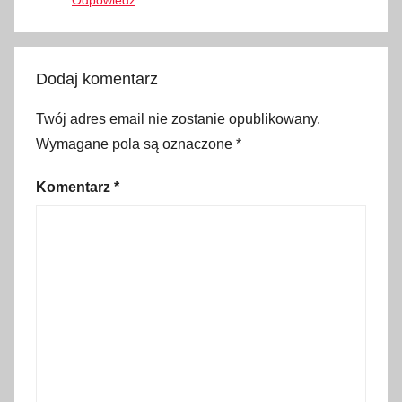
i
e
m
Dodaj komentarz
n
a
Twój adres email nie zostanie opublikowany.
,
Wymagane pola są oznaczone
*
S
l
Komentarz
*
o
v
a
k
i
a
,
S
m