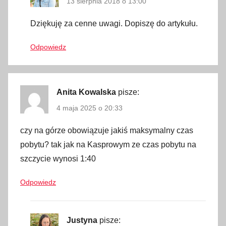
13 sierpnia 2018 o 13:00
i
e
Dziękuję za cenne uwagi. Dopiszę do artykułu.
n
o
Odpowiedz
k
,
i
Anita Kowalska
pisze:
n
f
4 maja 2025 o 20:33
o
czy na górze obowiązuje jakiś maksymalny czas
r
pobytu? tak jak na Kasprowym ze czas pobytu na
m
szczycie wynosi 1:40
a
c
Odpowiedz
j
e
,
Justyna
pisze:
k