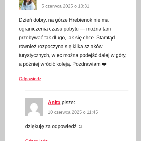
5 czerwca 2025 o 13:31
o
l
Dzień dobry, na górze Hrebienok nie ma
e
ograniczenia czasu pobytu — można tam
j
przebywać tak długo, jak się chce. Stamtąd
k
również rozpoczyna się kilka szlaków
a
turystycznych, więc można podejść dalej w góry,
,
a później wrócić koleją. Pozdrawiam ❤️
k
o
Odpowiedz
l
e
j
Anita
pisze:
k
10 czerwca 2025 o 11:45
a
n
dziękuję za odpowiedź ☺️
a
z
Odpowiedz