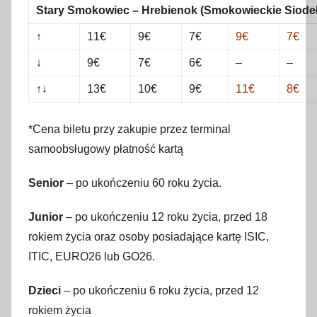
Stary Smokowiec – Hrebienok (Smokowieckie Siode
↑
11€
9€
7€
9€
7€
↓
9€
7€
6€
–
–
↑↓
13€
10€
9€
11€
8€
*Cena biletu przy zakupie przez terminal
samoobsługowy płatność kartą
Senior
– po ukończeniu 60 roku życia.
Junior
– po ukończeniu 12 roku życia, przed 18
rokiem życia oraz osoby posiadające kartę ISIC,
ITIC, EURO26 lub GO26.
Dzieci
– po ukończeniu 6 roku życia, przed 12
rokiem życia