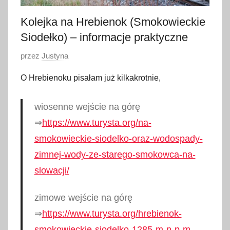
Kolejka na Hrebienok (Smokowieckie
Siodełko) – informacje praktyczne
O
przez
Justyna
p
O Hrebienoku pisałam już kilkakrotnie,
u
b
wiosenne wejście na górę
l
⇒
https://www.turysta.org/na-
i
k
smokowieckie-siodelko-oraz-wodospady-
o
zimnej-wody-ze-starego-smokowca-na-
w
slowacji/
a
n
zimowe wejście na górę
o
⇒
https://www.turysta.org/hrebienok-
2
smokowieckie-siodelko-1285-m-n-p-m-
8