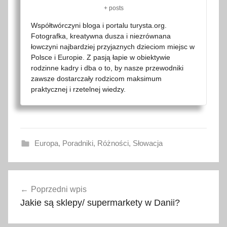
+ posts
Współtwórczyni bloga i portalu turysta.org.
Fotografka, kreatywna dusza i niezrównana
łowczyni najbardziej przyjaznych dzieciom miejsc w
Polsce i Europie. Z pasją łapie w obiektywie
rodzinne kadry i dba o to, by nasze przewodniki
zawsze dostarczały rodzicom maksimum
praktycznej i rzetelnej wiedzy.
Europa
,
Poradniki
,
Różności
,
Słowacja
b
Nawigacja
i
Poprzedni wpis
wpisu
l
Jakie są sklepy/ supermarkety w Danii?
e
t