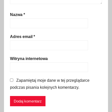
o
k
Nazwa
*
o
w
i
e
Adres email
*
c
k
i
Witryna internetowa
e
S
i
Zapamiętaj moje dane w tej przeglądarce
o
podczas pisania kolejnych komentarzy.
d
e
ł
k