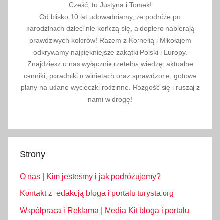
t
Cześć, tu Justyna i Tomek!
a
Od blisko 10 lat udowadniamy, że podróże po
r
narodzinach dzieci nie kończą się, a dopiero nabierają
y
prawdziwych kolorów! Razem z Kornelią i Mikołajem
S
odkrywamy najpiękniejsze zakątki Polski i Europy.
Znajdziesz u nas wyłącznie rzetelną wiedzę, aktualne
m
cenniki, poradniki o winietach oraz sprawdzone, gotowe
o
plany na udane wycieczki rodzinne. Rozgość się i ruszaj z
k
nami w drogę!
o
w
i
e
Strony
c
,
O nas | Kim jesteśmy i jak podróżujemy?
S
ł
Kontakt z redakcją bloga i portalu turysta.org
o
Współpraca i Reklama | Media Kit bloga i portalu
w