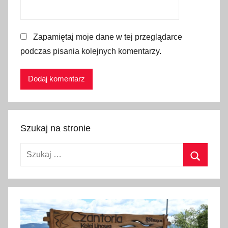
k
,
Zapamiętaj moje dane w tej przeglądarce
k
podczas pisania kolejnych komentarzy.
o
l
e
j
k
a
Szukaj na stronie
h
r
Szukaj:
e
b
Szukaj
i
e
n
i