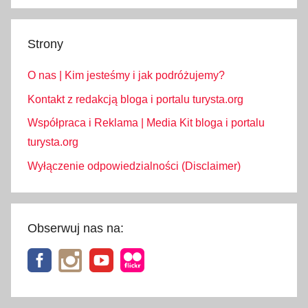
o
d
Strony
e
ł
O nas | Kim jesteśmy i jak podróżujemy?
k
o
Kontakt z redakcją bloga i portalu turysta.org
,
Współpraca i Reklama | Media Kit bloga i portalu
S
turysta.org
t
Wyłączenie odpowiedzialności (Disclaimer)
a
r
y
S
Obserwuj nas na:
m
o
k
o