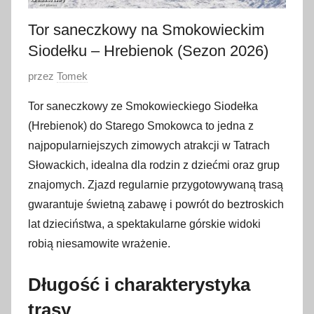
Tor saneczkowy na Smokowieckim
Siodełku – Hrebienok (Sezon 2026)
O
przez
Tomek
p
Tor saneczkowy ze Smokowieckiego Siodełka
u
(Hrebienok) do Starego Smokowca to jedna z
b
najpopularniejszych zimowych atrakcji w Tatrach
l
Słowackich, idealna dla rodzin z dziećmi oraz grup
i
znajomych. Zjazd regularnie przygotowywaną trasą
k
o
gwarantuje świetną zabawę i powrót do beztroskich
w
lat dzieciństwa, a spektakularne górskie widoki
a
robią niesamowite wrażenie.
n
o
Długość i charakterystyka
2
trasy
2