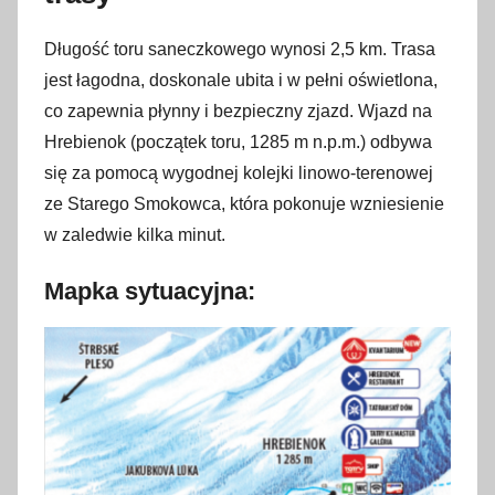
l
Długość toru saneczkowego wynosi 2,5 km. Trasa
u
jest łagodna, doskonale ubita i w pełni oświetlona,
t
co zapewnia płynny i bezpieczny zjazd. Wjazd na
e
g
Hrebienok (początek toru, 1285 m n.p.m.) odbywa
o
się za pomocą wygodnej kolejki linowo-terenowej
2
ze Starego Smokowca, która pokonuje wzniesienie
0
w zaledwie kilka minut.
2
6
Mapka sytuacyjna: