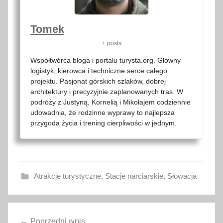
Tomek
+ posts
Współtwórca bloga i portalu turysta.org. Główny
logistyk, kierowca i techniczne serce całego
projektu. Pasjonat górskich szlaków, dobrej
architektury i precyzyjnie zaplanowanych tras. W
podróży z Justyną, Kornelią i Mikołajem codziennie
udowadnia, że rodzinne wyprawy to najlepsza
przygoda życia i trening cierpliwości w jednym.
Atrakcje turystyczne
,
Stacje narciarskie
,
Słowacja
a
Nawigacja
t
Poprzedni wpis