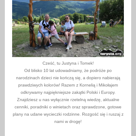
o
k
,
S
m
o
k
o
Cześć, tu Justyna i Tomek!
w
Od blisko 10 lat udowadniamy, że podróże po
i
narodzinach dzieci nie kończą się, a dopiero nabierają
e
prawdziwych kolorów! Razem z Kornelią i Mikołajem
c
odkrywamy najpiękniejsze zakątki Polski i Europy.
Znajdziesz u nas wyłącznie rzetelną wiedzę, aktualne
k
cenniki, poradniki o winietach oraz sprawdzone, gotowe
i
plany na udane wycieczki rodzinne. Rozgość się i ruszaj z
e
nami w drogę!
S
i