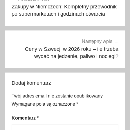
wpisu
r
Zakupy w Niemczech: Kompletny przewodnik
a
po supermarketach i godzinach otwarcia
k
c
j
a
Następny wpis
,
Ceny w Szwecji w 2026 roku – ile trzeba
d
wydać na jedzenie, paliwo i noclegi?
l
a
d
Dodaj komentarz
z
i
Twój adres email nie zostanie opublikowany.
e
Wymagane pola są oznaczone
*
c
i
Komentarz
*
,