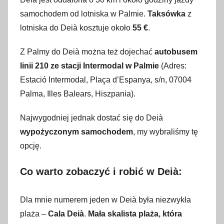
s
samochodem od lotniska w Palmie.
Taksówka
z
t
lotniska do Deià kosztuje około
55 €
.
y
c
Z Palmy do Deià można też dojechać
autobusem
z
linii 210 ze stacji Intermodal w Palmie
(Adres:
n
Estació Intermodal, Plaça d’Espanya, s/n, 07004
i
Palma, Illes Balears, Hiszpania).
a
2
Najwygodniej jednak dostać się do Deià
0
wypożyczonym samochodem
, my wybraliśmy tę
2
opcję.
0
Co warto zobaczyć i robić w Deià:
Dla mnie numerem jeden w Deià była niezwykła
plaża –
Cala Deià
.
Mała skalista plaża, która