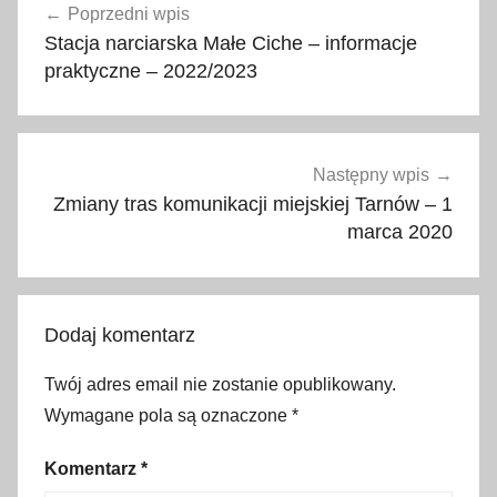
Poprzedni wpis
wpisu
i
Stacja narciarska Małe Ciche – informacje
a
praktyczne – 2022/2023
,
g
ó
r
Następny wpis
y
Zmiany tras komunikacji miejskiej Tarnów – 1
,
marca 2020
h
i
s
Dodaj komentarz
z
p
Twój adres email nie zostanie opublikowany.
a
Wymagane pola są oznaczone
*
n
i
Komentarz
*
a