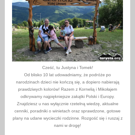
a
,
w
y
s
p
a
Cześć, tu Justyna i Tomek!
Od blisko 10 lat udowadniamy, że podróże po
narodzinach dzieci nie kończą się, a dopiero nabierają
prawdziwych kolorów! Razem z Kornelią i Mikołajem
odkrywamy najpiękniejsze zakątki Polski i Europy.
Znajdziesz u nas wyłącznie rzetelną wiedzę, aktualne
cenniki, poradniki o winietach oraz sprawdzone, gotowe
plany na udane wycieczki rodzinne. Rozgość się i ruszaj z
nami w drogę!