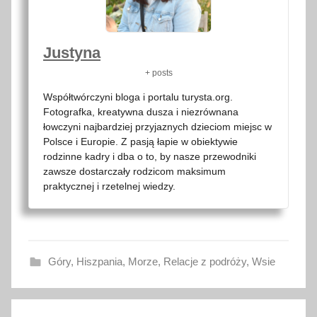
Justyna
+ posts
Współtwórczyni bloga i portalu turysta.org.
Fotografka, kreatywna dusza i niezrównana
łowczyni najbardziej przyjaznych dzieciom miejsc w
Polsce i Europie. Z pasją łapie w obiektywie
rodzinne kadry i dba o to, by nasze przewodniki
zawsze dostarczały rodzicom maksimum
praktycznej i rzetelnej wiedzy.
Góry
,
Hiszpania
,
Morze
,
Relacje z podróży
,
Wsie
D
Nawigacja
e