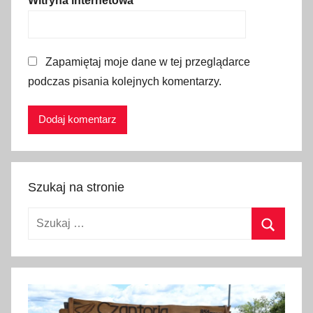
Witryna internetowa
,
m
o
Zapamiętaj moje dane w tej przeglądarce
r
podczas pisania kolejnych komentarzy.
z
e
,
w
i
e
Szukaj na stronie
ś
,
Szukaj:
w
i
Szukaj
o
s
k