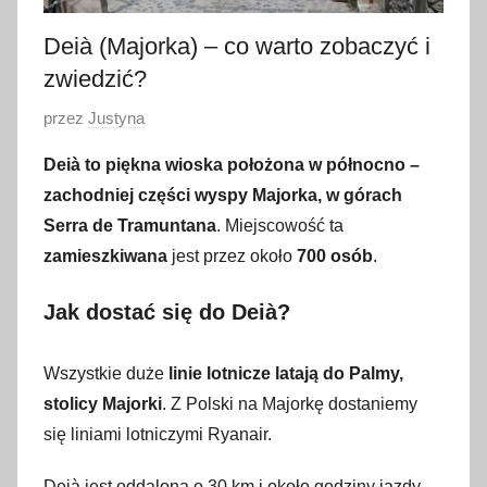
Deià (Majorka) – co warto zobaczyć i
zwiedzić?
O
przez
Justyna
p
Deià to piękna wioska położona w północno –
u
zachodniej części wyspy Majorka, w górach
b
Serra de Tramuntana
. Miejscowość ta
l
zamieszkiwana
jest przez około
700 osób
.
i
k
Jak dostać się do Deià?
o
w
a
Wszystkie duże
linie lotnicze latają do Palmy,
n
stolicy Majorki
. Z Polski na Majorkę dostaniemy
o
się liniami lotniczymi Ryanair.
1
5
Deià jest oddalona o 30 km i około godziny jazdy