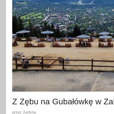
Z Zębu na Gubałówkę w Za
O
przez
Justyna