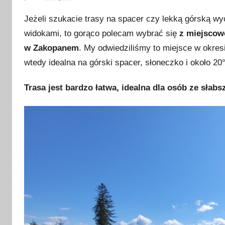
p
Jeżeli szukacie trasy na spacer czy lekką górską wyc
u
widokami, to gorąco polecam wybrać się
z miejscow
b
w Zakopanem
. My odwiedziliśmy to miejsce w okres
l
i
wtedy idealna na górski spacer, słoneczko i około 20
k
Trasa jest bardzo łatwa, idealna dla osób ze słabs
o
w
a
n
o
8
s
i
e
r
p