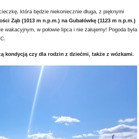
ieczkę, która będzie niekoniecznie długa, z pięknymi
ości Ząb (1013 m n.p.m.) na Gubałówkę (1123 m n.p.m.)
ie wakacyjnym, w połowie lipca i nie żałujemy! Pogoda była
°C.
zą kondycją czy dla rodzin z dziećmi, także z wózkami.