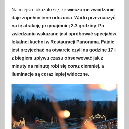
5
m
Na miejscu okazało się, że
wieczorne zwiedzanie
a
daje zupełnie inne odczucia. Warto przeznaczyć
r
na tę atrakcję przynajmniej 2-3 godziny. Po
c
zwiedzaniu wskazane jest spróbować specjałów
a
lokalnej kuchni w Restauracji Panorama. Fajnie
2
jest przyjechać na otwarcie czyli na godzinę 17 i
0
z biegiem upływu czasu obserwować jak z
2
minuty na minutę robi się coraz ciemniej, a
4
iluminacje są coraz lepiej widoczne.