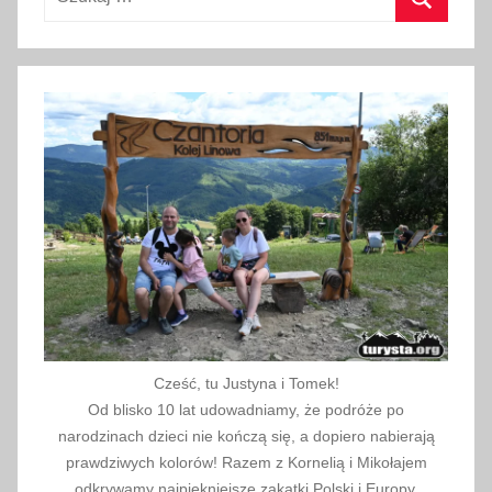
m
i
Szukaj
n
a
c
j
e
,
M
a
g
i
c
z
Cześć, tu Justyna i Tomek!
n
Od blisko 10 lat udowadniamy, że podróże po
a
narodzinach dzieci nie kończą się, a dopiero nabierają
K
prawdziwych kolorów! Razem z Kornelią i Mikołajem
r
odkrywamy najpiękniejsze zakątki Polski i Europy.