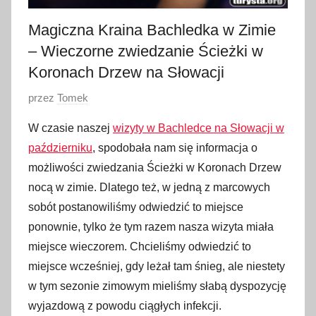
Magiczna Kraina Bachledka w Zimie
– Wieczorne zwiedzanie Ścieżki w
Koronach Drzew na Słowacji
O
przez
Tomek
p
W czasie naszej
wizyty w Bachledce na Słowacji w
u
październiku
, spodobała nam się informacja o
b
możliwości zwiedzania Ścieżki w Koronach Drzew
l
nocą w zimie. Dlatego też, w jedną z marcowych
i
sobót postanowiliśmy odwiedzić to miejsce
k
o
ponownie, tylko że tym razem nasza wizyta miała
w
miejsce wieczorem. Chcieliśmy odwiedzić to
a
miejsce wcześniej, gdy leżał tam śnieg, ale niestety
n
w tym sezonie zimowym mieliśmy słabą dyspozycję
o
wyjazdową z powodu ciągłych infekcji.