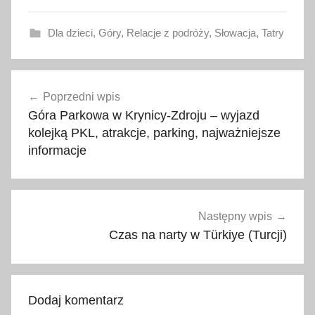
Dla dzieci
,
Góry
,
Relacje z podróży
,
Słowacja
,
Tatry
B
Nawigacja
a
Poprzedni wpis
wpisu
c
Góra Parkowa w Krynicy-Zdroju – wyjazd
h
kolejką PKL, atrakcje, parking, najważniejsze
l
informacje
e
d
k
a
Następny wpis
,
Czas na narty w Türkiye (Turcji)
b
a
c
Dodaj komentarz
h