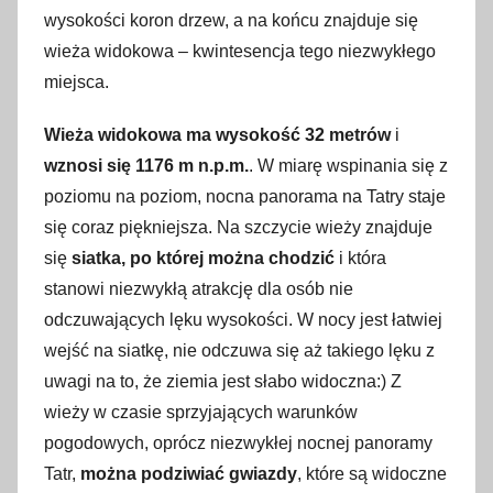
wysokości koron drzew, a na końcu znajduje się
wieża widokowa – kwintesencja tego niezwykłego
miejsca.
Wieża widokowa ma wysokość 32 metrów
i
wznosi się 1176 m n.p.m.
. W miarę wspinania się z
poziomu na poziom, nocna panorama na Tatry staje
się coraz piękniejsza. Na szczycie wieży znajduje
się
siatka, po której można chodzić
i która
stanowi niezwykłą atrakcję dla osób nie
odczuwających lęku wysokości. W nocy jest łatwiej
wejść na siatkę, nie odczuwa się aż takiego lęku z
uwagi na to, że ziemia jest słabo widoczna:) Z
wieży w czasie sprzyjających warunków
pogodowych, oprócz niezwykłej nocnej panoramy
Tatr,
można podziwiać gwiazdy
, które są widoczne