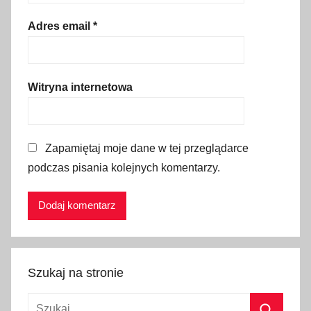
o
l
Adres email
*
s
k
i
Witryna internetowa
,
g
w
Zapamiętaj moje dane w tej przeglądarce
i
podczas pisania kolejnych komentarzy.
a
z
d
y
,
i
Szukaj na stronie
l
u
Szukaj: