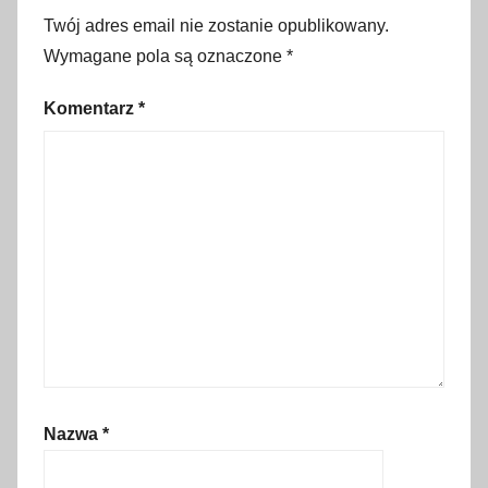
l
Twój adres email nie zostanie opublikowany.
e
Wymagane pola są oznaczone
*
d
k
Komentarz
*
a
n
o
c
ą
,
b
l
i
s
k
Nazwa
*
o
p