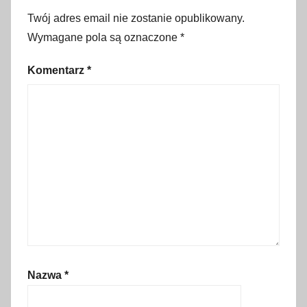
a
Twój adres email nie zostanie opublikowany.
g
Wymagane pola są oznaczone
*
u
r
Komentarz
*
a
s
p
i
s
k
a
,
m
a
g
Nazwa
*
u
r