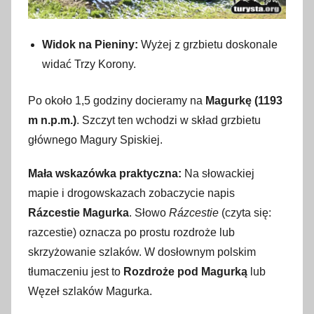
Widok na Pieniny:
Wyżej z grzbietu doskonale
widać Trzy Korony.
Po około 1,5 godziny docieramy na
Magurkę (1193
m n.p.m.)
. Szczyt ten wchodzi w skład grzbietu
głównego Magury Spiskiej.
Mała wskazówka praktyczna:
Na słowackiej
mapie i drogowskazach zobaczycie napis
Rázcestie Magurka
. Słowo
Rázcestie
(czyta się:
razcestie) oznacza po prostu rozdroże lub
skrzyżowanie szlaków. W dosłownym polskim
tłumaczeniu jest to
Rozdroże pod Magurką
lub
Węzeł szlaków Magurka.