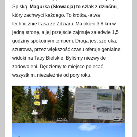
a
Spiską.
Magurka (Słowacja) to szlak z dziećmi
,
j
który zachwyci każdego. To krótka, łatwa
a
technicznie trasa ze Zdziaru. Ma około 3,8 km w
2
jedną stronę, a jej przejście zajmuje zaledwie 1,5
0
godziny spokojnym tempem. Droga jest szeroka,
2
szutrowa, przez większość czasu oferuje genialne
6
widoki na Tatry Bielskie. Byliśmy niezwykle
zadowoleni. Będziemy to miejsce polecać
wszystkim, niezależnie od pory roku.