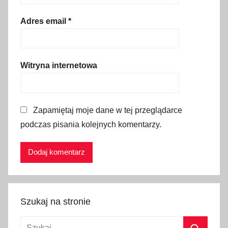
k
a
Adres email
*
z
d
z
Witryna internetowa
i
a
r
Zapamiętaj moje dane w tej przeglądarce
,
podczas pisania kolejnych komentarzy.
s
z
l
a
k
i
Szukaj na stronie
d
l
Szukaj: