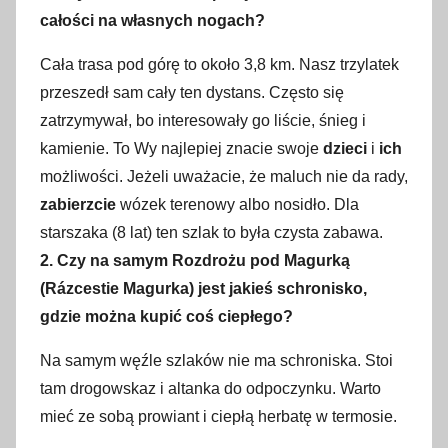
całości na własnych nogach?
Cała trasa pod górę to około 3,8 km. Nasz trzylatek
przeszedł sam cały ten dystans. Często się
zatrzymywał, bo interesowały go liście, śnieg i
kamienie. To Wy najlepiej znacie swoje
dzieci
i
ich
możliwości. Jeżeli uważacie, że maluch nie da rady,
zabierzcie
wózek terenowy albo nosidło. Dla
starszaka (8 lat) ten szlak to była czysta zabawa.
2. Czy na samym Rozdrożu pod Magurką
(Rázcestie Magurka) jest jakieś schronisko,
gdzie można kupić coś ciepłego?
Na samym węźle szlaków nie ma schroniska. Stoi
tam drogowskaz i altanka do odpoczynku. Warto
mieć ze sobą prowiant i ciepłą herbatę w termosie.