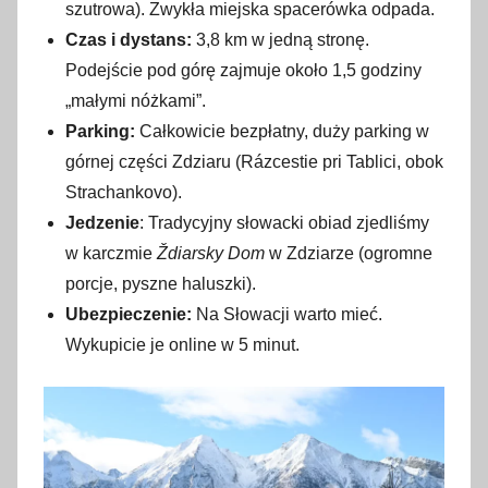
szutrowa). Zwykła miejska spacerówka odpada.
Czas i dystans:
3,8 km w jedną stronę.
Podejście pod górę zajmuje około 1,5 godziny
„małymi nóżkami”.
Parking:
Całkowicie bezpłatny, duży parking w
górnej części Zdziaru (Rázcestie pri Tablici, obok
Strachankovo).
Jedzenie
: Tradycyjny słowacki obiad zjedliśmy
w karczmie
Ždiarsky Dom
w Zdziarze (ogromne
porcje, pyszne haluszki).
Ubezpieczenie:
Na Słowacji warto mieć.
Wykupicie je online w 5 minut.