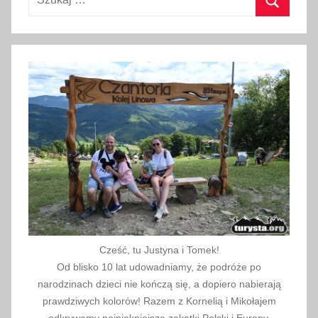
a
w
Szukaj
ó
z
k
ó
w
d
z
i
e
c
i
ę
Cześć, tu Justyna i Tomek!
c
Od blisko 10 lat udowadniamy, że podróże po
y
narodzinach dzieci nie kończą się, a dopiero nabierają
c
prawdziwych kolorów! Razem z Kornelią i Mikołajem
h