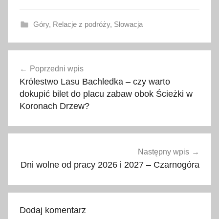
Góry
,
Relacje z podróży
,
Słowacja
G
Nawigacja
ó
Poprzedni wpis
wpisu
r
Królestwo Lasu Bachledka – czy warto
y
dokupić bilet do placu zabaw obok Ścieżki w
z
Koronach Drzew?
d
z
i
e
Następny wpis
ć
Dni wolne od pracy 2026 i 2027 – Czarnogóra
m
i
,
Dodaj komentarz
m