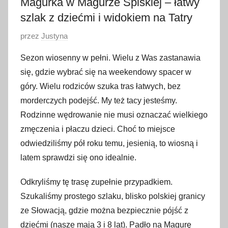
Magurka w Magurze Spiskiej – łatwy
szlak z dziećmi i widokiem na Tatry
O
przez
Justyna
p
Sezon wiosenny w pełni. Wielu z Was zastanawia
u
się, gdzie wybrać się na weekendowy spacer w
b
góry. Wielu rodziców szuka tras łatwych, bez
l
morderczych podejść. My też tacy jesteśmy.
i
Rodzinne wędrowanie nie musi oznaczać wielkiego
k
o
zmęczenia i płaczu dzieci. Choć to miejsce
w
odwiedziliśmy pół roku temu, jesienią, to wiosną i
a
latem sprawdzi się ono idealnie.
n
o
Odkryliśmy tę trasę zupełnie przypadkiem.
1
Szukaliśmy prostego szlaku, blisko polskiej granicy
8
ze Słowacją, gdzie można bezpiecznie pójść z
m
dziećmi (nasze mają 3 i 8 lat). Padło na Magurę