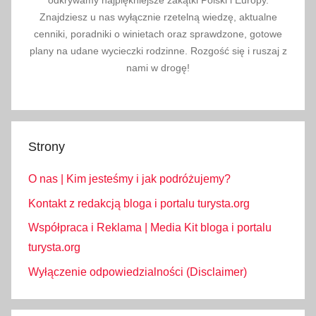
odkrywamy najpiękniejsze zakątki Polski i Europy.
Znajdziesz u nas wyłącznie rzetelną wiedzę, aktualne
,
cenniki, poradniki o winietach oraz sprawdzone, gotowe
S
plany na udane wycieczki rodzinne. Rozgość się i ruszaj z
ł
nami w drogę!
o
w
a
c
Strony
j
a
O nas | Kim jesteśmy i jak podróżujemy?
z
d
Kontakt z redakcją bloga i portalu turysta.org
z
Współpraca i Reklama | Media Kit bloga i portalu
i
turysta.org
e
Wyłączenie odpowiedzialności (Disclaimer)
c
k
i