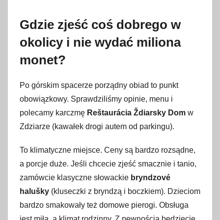
Gdzie zjeść coś dobrego w
okolicy i nie wydać miliona
monet?
Po górskim spacerze porządny obiad to punkt
obowiązkowy. Sprawdziliśmy opinie, menu i
polecamy karczmę
Reštaurácia Ždiarsky Dom
w
Zdziarze (kawałek drogi autem od parkingu).
To klimatyczne miejsce. Ceny są bardzo rozsądne,
a porcje duże. Jeśli chcecie zjeść smacznie i tanio,
zamówcie klasyczne słowackie
bryndzové
halušky
(kluseczki z bryndzą i boczkiem). Dzieciom
bardzo smakowały też domowe pierogi. Obsługa
jest miła, a klimat rodzinny. Z pewnością będziecie