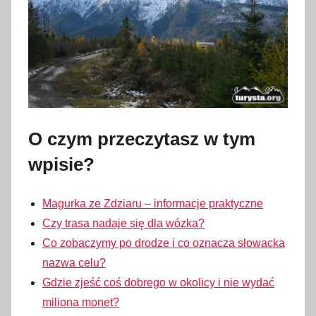
O czym przeczytasz w tym
wpisie?
Magurka ze Zdziaru – informacje praktyczne
Czy trasa nadaje się dla wózka?
Co zobaczymy po drodze i co oznacza słowacka
nazwa celu?
Gdzie zjeść coś dobrego w okolicy i nie wydać
miliona monet?