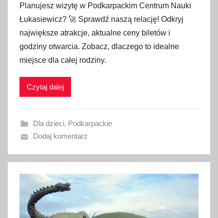
Planujesz wizytę w Podkarpackim Centrum Nauki
u
Łukasiewicz? 🚀 Sprawdź naszą relację! Odkryj
b
największe atrakcje, aktualne ceny biletów i
l
godziny otwarcia. Zobacz, dlaczego to idealne
i
miejsce dla całej rodziny.
k
o
w
Czytaj dalej
a
n
Dla dzieci
,
Podkarpackie
o
Dodaj komentarz
1
2
s
i
e
r
p