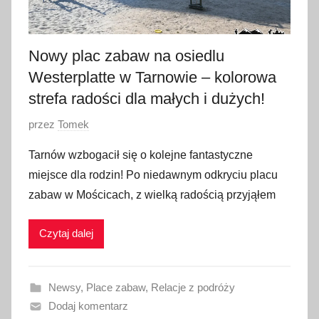
e
r
n
Nowy plac zabaw na osiedlu
i
Westerplatte w Tarnowie – kolorowa
k
a
strefa radości dla małych i dużych!
2
O
przez
Tomek
0
p
2
Tarnów wzbogacił się o kolejne fantastyczne
u
5
miejsce dla rodzin! Po niedawnym odkryciu placu
b
zabaw w Mościcach, z wielką radością przyjąłem
l
i
Czytaj dalej
k
o
w
Newsy
,
Place zabaw
,
Relacje z podróży
a
Dodaj komentarz
n