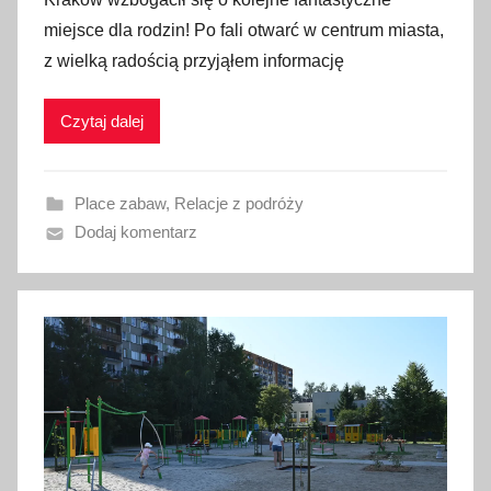
u
miejsce dla rodzin! Po fali otwarć w centrum miasta,
b
z wielką radością przyjąłem informację
l
i
Czytaj dalej
k
o
w
Place zabaw
,
Relacje z podróży
a
Dodaj komentarz
n
o
5
p
a
ź
d
z
i