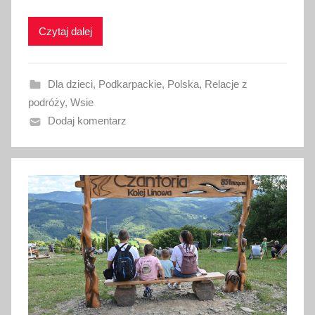
k
Czytaj dalej
o
w
a
Dla dzieci
,
Podkarpackie
,
Polska
,
Relacje z
n
podróży
,
Wsie
o
Dodaj komentarz
5
s
i
e
r
p
n
i
a
2
0