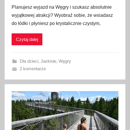
p
Planujesz wyjazd na Węgry i szukasz absolutnie
u
wyjątkowej atrakcji? Wyobraź sobie, że wsiadasz
b
do łódki i płyniesz po krystalicznie czystym,
l
i
Czytaj dalej
k
o
w
Dla dzieci
,
Jaskinie
,
Węgry
a
2 komentarze
n
o
1
4
s
i
e
r