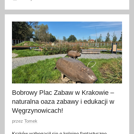
1
9
s
t
y
c
z
n
i
a
2
Bobrowy Plac Zabaw w Krakowie –
0
2
naturalna oaza zabawy i edukacji w
6
Węgrzynowicach!
O
przez
Tomek
p
Kraków wzbogacił się o kolejne fantastyczne