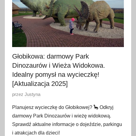
n
i
a
2
0
2
5
Głobikowa: darmowy Park
Dinozaurów i Wieża Widokowa.
Idealny pomysł na wycieczkę!
[Aktualizacja 2025]
O
przez
Justyna
p
Planujesz wycieczkę do Głobikowej? 🦕 Odkryj
u
darmowy Park Dinozaurów i wieżę widokową.
b
Sprawdź aktualne informacje o dojeździe, parkingu
l
i atrakcjach dla dzieci!
i