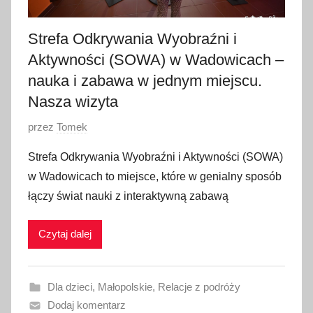
0
2
Strefa Odkrywania Wyobraźni i
5
Aktywności (SOWA) w Wadowicach –
nauka i zabawa w jednym miejscu.
Nasza wizyta
O
przez
Tomek
p
Strefa Odkrywania Wyobraźni i Aktywności (SOWA)
u
w Wadowicach to miejsce, które w genialny sposób
b
łączy świat nauki z interaktywną zabawą
l
i
Czytaj dalej
k
o
w
Dla dzieci
,
Małopolskie
,
Relacje z podróży
a
Dodaj komentarz
n