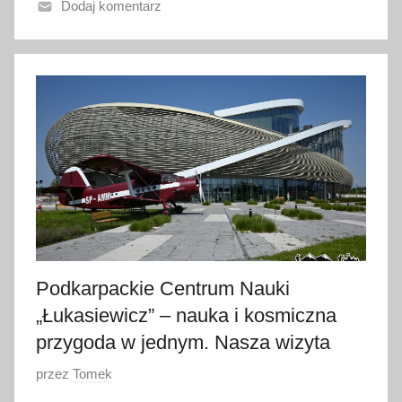
Dodaj komentarz
n
o
1
3
s
i
e
r
p
n
i
a
Podkarpackie Centrum Nauki
2
„Łukasiewicz” – nauka i kosmiczna
0
2
przygoda w jednym. Nasza wizyta
5
O
przez
Tomek
p