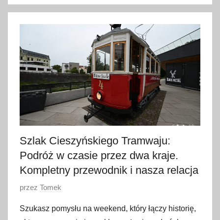
o
2
9
l
i
p
c
a
2
0
2
Szlak Cieszyńskiego Tramwaju:
5
Podróż w czasie przez dwa kraje.
Kompletny przewodnik i nasza relacja
O
przez
Tomek
p
Szukasz pomysłu na weekend, który łączy historię,
u