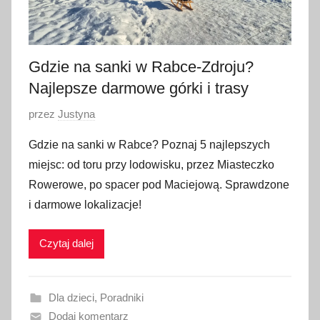
Gdzie na sanki w Rabce-Zdroju?
Najlepsze darmowe górki i trasy
O
przez
Justyna
p
Gdzie na sanki w Rabce? Poznaj 5 najlepszych
u
miejsc: od toru przy lodowisku, przez Miasteczko
b
Rowerowe, po spacer pod Maciejową. Sprawdzone
l
i darmowe lokalizacje!
i
k
Czytaj dalej
o
w
a
Dla dzieci
,
Poradniki
n
Dodaj komentarz
o