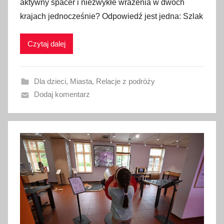
aktywny spacer i niezwykłe wrażenia w dwóch
b
krajach jednocześnie? Odpowiedź jest jedna: Szlak
l
i
Czytaj dalej
k
o
w
Dla dzieci
,
Miasta
,
Relacje z podróży
a
Dodaj komentarz
n
o
2
8
l
i
p
c
a
2