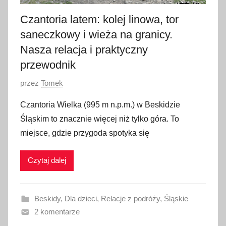
2
Czantoria latem: kolej linowa, tor
5
saneczkowy i wieża na granicy.
Nasza relacja i praktyczny
przewodnik
O
przez
Tomek
p
Czantoria Wielka (995 m n.p.m.) w Beskidzie
u
Śląskim to znacznie więcej niż tylko góra. To
b
miejsce, gdzie przygoda spotyka się
l
i
Czytaj dalej
k
o
w
Beskidy
,
Dla dzieci
,
Relacje z podróży
,
Śląskie
a
2 komentarze
n