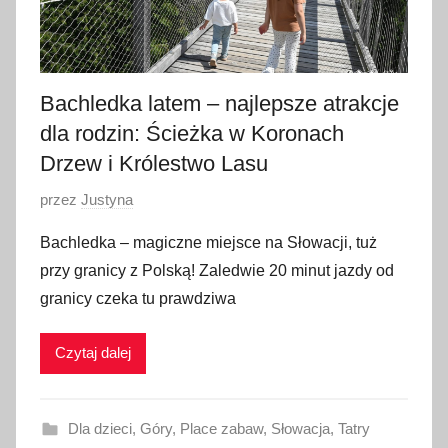
p
n
i
a
Bachledka latem – najlepsze atrakcje
2
dla rodzin: Ścieżka w Koronach
0
2
Drzew i Królestwo Lasu
5
O
przez
Justyna
p
Bachledka – magiczne miejsce na Słowacji, tuż
u
przy granicy z Polską! Zaledwie 20 minut jazdy od
b
granicy czeka tu prawdziwa
l
i
Czytaj dalej
k
o
w
Dla dzieci
,
Góry
,
Place zabaw
,
Słowacja
,
Tatry
a