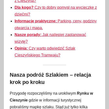
z Cieszyna?
Dla kogo?
Czy to dobry pomysł na wycieczkę z
dziećmi?
Informacje praktyczne:
Parking, ceny, godziny
otwarcia i mapa.
Nasze porady:
Jak najlepiej zaplanować
wizytę?
Opinia:
Czy warto odwiedzić Szlak
Cieszyńskiego Tramwaju?
Nasza podróż Szlakiem – relacja
krok po kroku
Przygodę rozpoczęliśmy na urokliwym
Rynku w
Cieszynie
gdzie w informacji turystycznej
pobraliśmy mapkę szlaku. Stąd już tylko kilka