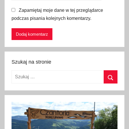
z
Zapamiętaj moje dane w tej przeglądarce
e
podczas pisania kolejnych komentarzy.
c
h
y
,
d
a
Szukaj na stronie
r
m
Szukaj:
o
w
Szukaj
a
,
h
i
s