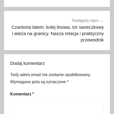
a
c
j
a
Następny wpis
A
Czantoria latem: kolej linowa, tor saneczkowy
i wieża na granicy. Nasza relacja i praktyczny
R
przewodnik
,
a
t
r
Dodaj komentarz
a
k
Twój adres email nie zostanie opublikowany.
c
Wymagane pola są oznaczone
*
j
e
Komentarz
*
,
b
e