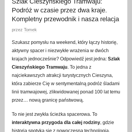
Szlak Cieszyńskiego Tramwaju:
Podróż w czasie przez dwa kraje.
Kompletny przewodnik i nasza relacja
O
przez
Tomek
p
Szukasz pomysłu na weekend, który łączy historię,
u
aktywny spacer i niezwykłe wrażenia w dwóch
b
krajach jednocześnie? Odpowiedź jest jedna:
Szlak
l
Cieszyńskiego Tramwaju
. To jedna z
i
najciekawszych atrakcji turystycznych Cieszyna,
k
o
która zabierze Cię w sentymentalną podróż śladami
w
linii tramwajowej, zlikwidowanej ponad 100 lat temu
a
przez… nową granicę państwową.
n
o
To nie jest zwykła ścieżka spacerowa. To
2
interaktywna przygoda dla całej rodziny
, gdzie
8
historia spotyka się z nowoczesną technologią.