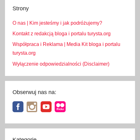
ń
Strony
s
k
O nas | Kim jesteśmy i jak podróżujemy?
i
,
Kontakt z redakcją bloga i portalu turysta.org
S
Współpraca i Reklama | Media Kit bloga i portalu
z
turysta.org
l
Wyłączenie odpowiedzialności (Disclaimer)
a
k
C
i
Obserwuj nas na:
e
s
z
y
ń
s
Kategorie