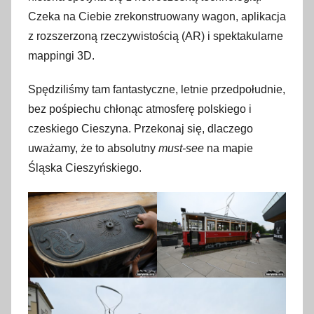
l
Czeka na Ciebie zrekonstruowany wagon, aplikacja
i
z rozszerzoną rzeczywistością (AR) i spektakularne
p
mappingi 3D.
c
a
Spędziliśmy tam fantastyczne, letnie przedpołudnie,
2
bez pośpiechu chłonąc atmosferę polskiego i
0
czeskiego Cieszyna. Przekonaj się, dlaczego
2
uważamy, że to absolutny
must-see
na mapie
5
Śląska Cieszyńskiego.