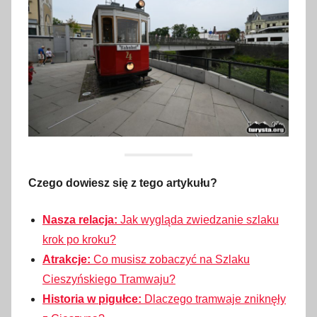
Czego dowiesz się z tego artykułu?
Nasza relacja:
Jak wygląda zwiedzanie szlaku
krok po kroku?
Atrakcje:
Co musisz zobaczyć na Szlaku
Cieszyńskiego Tramwaju?
Historia w pigułce:
Dlaczego tramwaje zniknęły