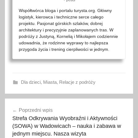
+ posts
Współtwórca bloga i portalu turysta.org. Główny
logistyk, kierowca i techniczne serce całego
projektu. Pasjonat górskich szlaków, dobrej
architektury i precyzyjnie zaplanowanych tras. W
podróży z Justyną, Kornelią i Mikołajem codziennie
udowadnia, że rodzinne wyprawy to najlepsza
przygoda życia i trening cierpliwości w jednym.
Dla dzieci
,
Miasta
,
Relacje z podróży
a
Nawigacja
p
Poprzedni wpis
wpisu
l
Strefa Odkrywania Wyobraźni i Aktywności
i
(SOWA) w Wadowicach – nauka i zabawa w
k
jednym miejscu. Nasza wizyta