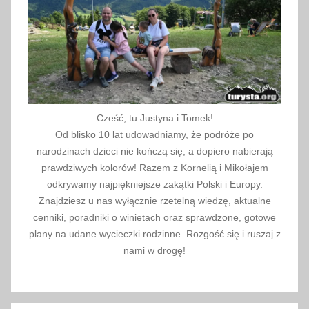
t
o
r
i
a
,
Ś
Cześć, tu Justyna i Tomek!
l
Od blisko 10 lat udowadniamy, że podróże po
ą
narodzinach dzieci nie kończą się, a dopiero nabierają
s
prawdziwych kolorów! Razem z Kornelią i Mikołajem
odkrywamy najpiękniejsze zakątki Polski i Europy.
k
Znajdziesz u nas wyłącznie rzetelną wiedzę, aktualne
C
cenniki, poradniki o winietach oraz sprawdzone, gotowe
i
plany na udane wycieczki rodzinne. Rozgość się i ruszaj z
e
nami w drogę!
s
z
y