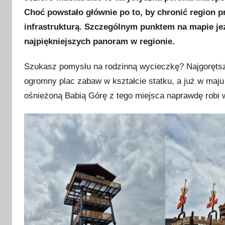
u
Choć powstało głównie po to, by chronić region 
b
infrastrukturą. Szczególnym punktem na mapie jez
l
i
najpiękniejszych panoram w regionie.
k
Szukasz pomysłu na rodzinną wycieczkę? Najgorętszą 
o
w
ogromny plac zabaw w kształcie statku, a już w maj
a
ośnieżoną Babią Górę z tego miejsca naprawdę robi w
n
o
2
7
k
w
i
e
t
n