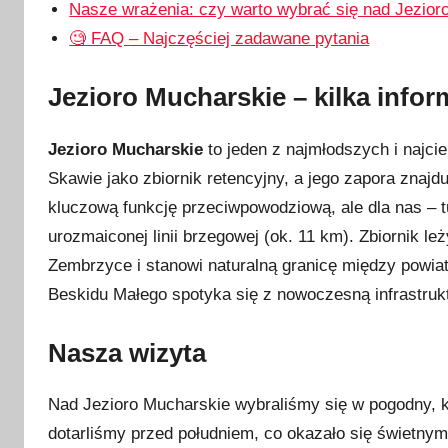
Nasze wrażenia: czy warto wybrać się nad Jezior
🧐 FAQ – Najczęściej zadawane pytania
Jezioro Mucharskie – kilka infor
Jezioro Mucharskie
to jeden z najmłodszych i najc
Skawie jako zbiornik retencyjny, a jego zapora znajd
kluczową funkcję przeciwpowodziową, ale dla nas – 
urozmaiconej linii brzegowej (ok. 11 km). Zbiornik l
Zembrzyce i stanowi naturalną granicę między powiat
Beskidu Małego spotyka się z nowoczesną infrastruk
Nasza wizyta
Nad Jezioro Mucharskie wybraliśmy się w pogodny, 
dotarliśmy przed południem, co okazało się świetnym 