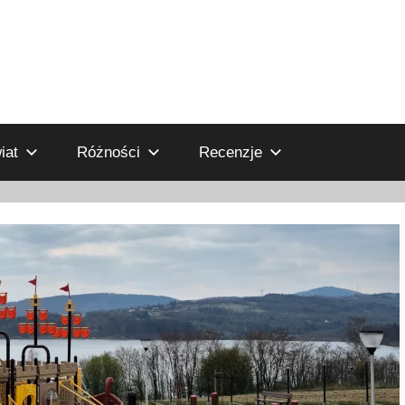
iat
Różności
Recenzje