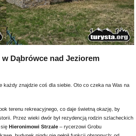
ym w Dąbrówce nad Jeziorem
e każdy znajdzie coś dla siebie. Oto co czeka na Was na
bok terenu rekreacyjnego, co daje świetną okazję, by
torii. Przez wieki dwór był rezydencją rodzin szlacheckich
 się
Hieronimowi Strzale
– rycerzowi Grobu
awe, budynek nigdy nie pełnił funkcji obronnych; od