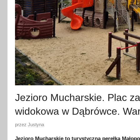
Jezioro Mucharskie. Plac za
widokowa w Dąbrówce. Wart
O
przez
Justyna
p
Jezioro Mucharskie to turystyczna perełka Małopol