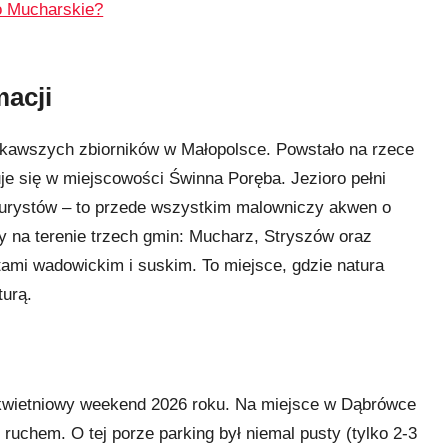
o Mucharskie?
macji
iekawszych zbiorników w Małopolsce. Powstało na rzece
uje się w miejscowości Świnna Poręba. Jezioro pełni
turystów – to przede wszystkim malowniczy akwen o
eży na terenie trzech gmin: Mucharz, Stryszów oraz
ami wadowickim i suskim. To miejsce, gdzie natura
turą.
kwietniowy weekend 2026 roku. Na miejsce w Dąbrówce
ruchem. O tej porze parking był niemal pusty (tylko 2-3