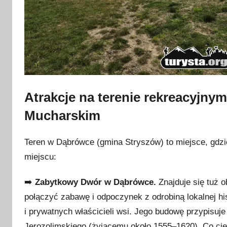
Atrakcje na terenie rekreacyjn
Mucharskim
Teren w Dąbrówce (gmina Stryszów) to miejsce, gdzi
miejscu:
➡️
Zabytkowy Dwór w Dąbrówce.
Znajduje się tuż o
połączyć zabawę i odpoczynek z odrobiną lokalnej his
i prywatnych właścicieli wsi. Jego budowę przypisuje
Jerozolimskiego (żyjącemu około 1555–1620). Co ciek