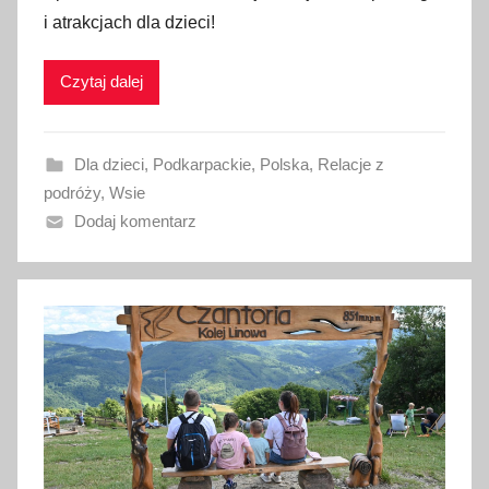
i atrakcjach dla dzieci!
i
k
Czytaj dalej
o
w
a
Dla dzieci
,
Podkarpackie
,
Polska
,
Relacje z
n
podróży
,
Wsie
o
Dodaj komentarz
5
s
i
e
r
p
n
i
a
2