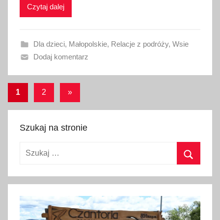
Czytaj dalej
k
o
w
Dla dzieci
,
Małopolskie
,
Relacje z podróży
,
Wsie
a
Dodaj komentarz
n
o
2
Stronicowanie
Następne
1
2
»
4
wpisy
wpisów
k
w
Szukaj na stronie
i
Szukaj:
e
t
Szukaj
n
i
a
2