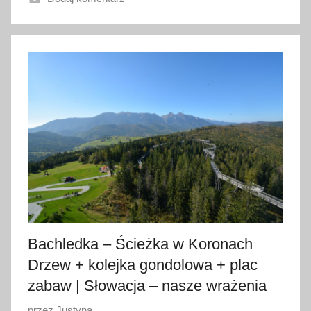
n
o
3
1
p
a
ź
d
z
i
e
r
n
i
Bachledka – Ścieżka w Koronach
k
Drzew + kolejka gondolowa + plac
a
zabaw | Słowacja – nasze wrażenia
2
0
O
przez
Justyna