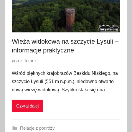
i
e
r
n
i
Wieża widokowa na szczycie Łysuli –
k
informacje praktyczne
a
2
O
przez
Tomek
0
p
2
Wśród pięknych krajobrazów Beskidu Niskiego, na
u
4
szczycie Łysuli (551 m n.p.m.), niedawno otwarto
b
nową wieżę widokową. Szybko stała się ona
l
i
Czytaj dalej
k
o
w
Relacje z podróży
a