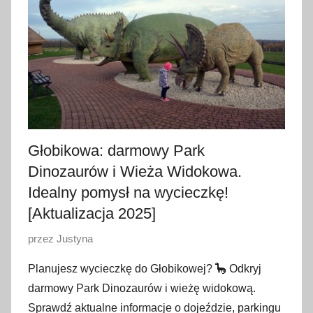
t
n
i
a
2
0
2
6
Głobikowa: darmowy Park
Dinozaurów i Wieża Widokowa.
Idealny pomysł na wycieczkę!
[Aktualizacja 2025]
O
przez
Justyna
p
Planujesz wycieczkę do Głobikowej? 🦕 Odkryj
u
darmowy Park Dinozaurów i wieżę widokową.
b
Sprawdź aktualne informacje o dojeździe, parkingu
l