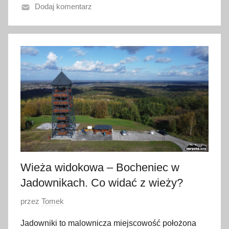
Dodaj komentarz
n
o
1
1
s
i
e
r
p
n
i
a
Wieża widokowa – Bocheniec w
2
Jadownikach. Co widać z wieży?
0
2
O
przez
Tomek
4
p
Jadowniki to malownicza miejscowość położona
u