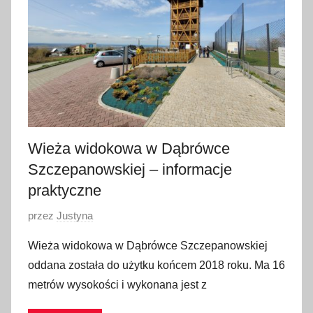
z
i
e
r
n
i
k
a
Wieża widokowa w Dąbrówce
2
Szczepanowskiej – informacje
0
praktyczne
2
3
O
przez
Justyna
p
Wieża widokowa w Dąbrówce Szczepanowskiej
u
oddana została do użytku końcem 2018 roku. Ma 16
b
metrów wysokości i wykonana jest z
l
i