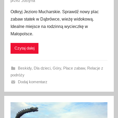
O
przez
Justyna
p
Odkryj Jezioro Mucharskie. Sprawdź nowy plac
u
zabaw statek w Dąbrówce, wieżę widokową.
b
Idealne miejsce na rodzinną wycieczkę w
l
Małopolsce.
i
k
Czytaj dalej
o
w
a
Beskidy
,
Dla dzieci
,
Góry
,
Place zabaw
,
Relacje z
n
podróży
o
Dodaj komentarz
2
7
k
w
i
e