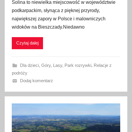
Solina to niewielka miejscowość w województwie
u
podkarpackim, słynąca z pięknej przyrody,
b
największej zapory w Polsce i malowniczych
l
widoków na Bieszczady.Niedawno
i
k
Czytaj dalej
o
w
a
Dla dzieci
,
Góry
,
Lasy
,
Park rozrywki
,
Relacje z
n
podróży
o
Dodaj komentarz
3
1
p
a
ź
d
z