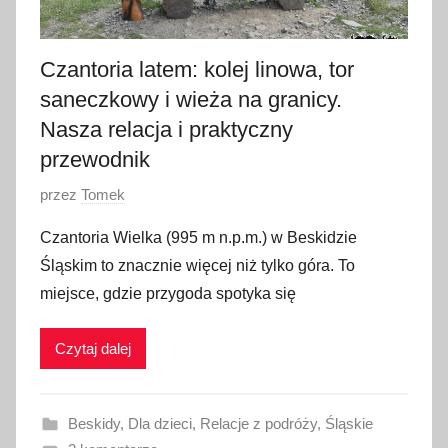
0
2
Czantoria latem: kolej linowa, tor
5
saneczkowy i wieża na granicy.
Nasza relacja i praktyczny
przewodnik
O
przez
Tomek
p
Czantoria Wielka (995 m n.p.m.) w Beskidzie
u
Śląskim to znacznie więcej niż tylko góra. To
b
miejsce, gdzie przygoda spotyka się
l
i
Czytaj dalej
k
o
w
Beskidy
,
Dla dzieci
,
Relacje z podróży
,
Śląskie
a