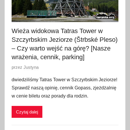
Wieża widokowa Tatras Tower w
Szczyrbskim Jeziorze (Štrbské Pleso)
– Czy warto wejść na górę? [Nasze
wrażenia, cennik, parking]
O
przez
Justyna
p
dwiedziliśmy Tatras Tower w Szczyrbskim Jeziorze!
u
Sprawdź naszą opinię, cennik Gopass, zjeżdżalnię
b
w cenie biletu oraz porady dla rodzin.
l
i
Czytaj dalej
k
o
w