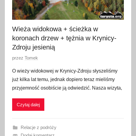
d
a
2
Wieża widokowa + ścieżka w
0
koronach drzew + tężnia w Krynicy-
2
3
Zdroju jesienią
O
przez
Tomek
p
O wieży widokowej w Krynicy-Zdroju słyszeliśmy
u
już kilka lat temu, jednak dopiero teraz mieliśmy
b
przyjemność osobiście ją odwiedzić. Nasza wizyta,
l
i
Czytaj dalej
k
o
w
Relacje z podróży
a
Dodaj komentarz