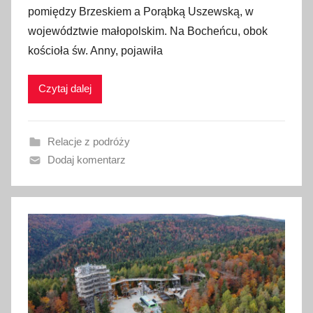
pomiędzy Brzeskiem a Porąbką Uszewską, w
b
województwie małopolskim. Na Bocheńcu, obok
l
kościoła św. Anny, pojawiła
i
k
Czytaj dalej
o
w
a
Relacje z podróży
n
Dodaj komentarz
o
3
l
i
s
t
o
p
a