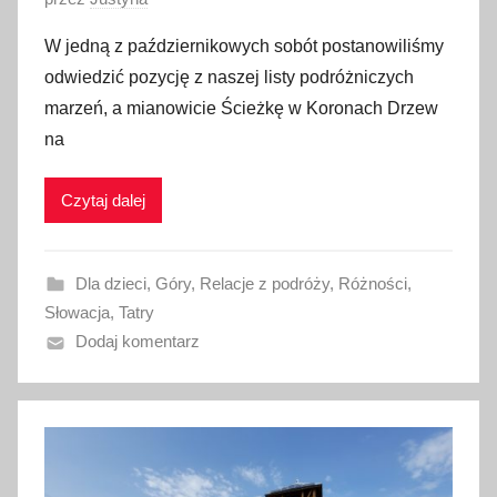
2
p
W jedną z październikowych sobót postanowiliśmy
3
u
odwiedzić pozycję z naszej listy podróżniczych
b
marzeń, a mianowicie Ścieżkę w Koronach Drzew
l
na
i
k
Czytaj dalej
o
w
a
Dla dzieci
,
Góry
,
Relacje z podróży
,
Różności
,
n
Słowacja
,
Tatry
o
Dodaj komentarz
2
5
p
a
ź
d