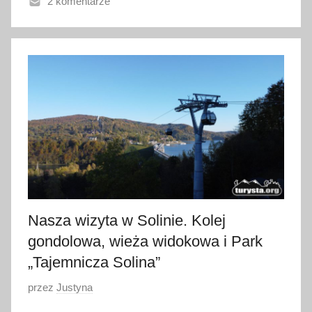
2 komentarze
n
o
2
9
l
i
p
c
a
2
0
2
Nasza wizyta w Solinie. Kolej
5
gondolowa, wieża widokowa i Park
„Tajemnicza Solina”
O
przez
Justyna
p