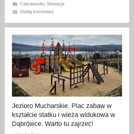
Ciekawostki
,
Słowacja
a
Dodaj komentarz
n
o
7
s
i
e
r
p
n
i
a
2
Jezioro Mucharskie. Plac zabaw w
0
kształcie statku i wieża widokowa w
2
6
Dąbrówce. Warto tu zajrzeć!