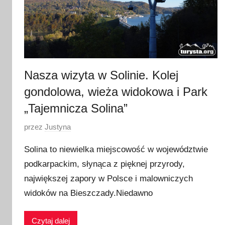
Nasza wizyta w Solinie. Kolej
gondolowa, wieża widokowa i Park
„Tajemnicza Solina”
O
przez
Justyna
p
Solina to niewielka miejscowość w województwie
u
podkarpackim, słynąca z pięknej przyrody,
b
największej zapory w Polsce i malowniczych
l
i
widoków na Bieszczady.Niedawno
k
o
Czytaj dalej