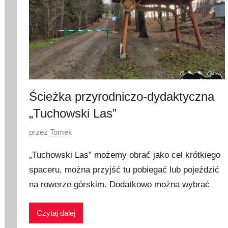
Ścieżka przyrodniczo-dydaktyczna
„Tuchowski Las”
O
przez
Tomek
p
„Tuchowski Las” możemy obrać jako cel krótkiego
u
spaceru, można przyjść tu pobiegać lub pojeździć
b
na rowerze górskim. Dodatkowo można wybrać
l
i
k
Czytaj dalej
o