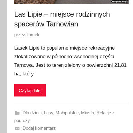
a
2
Las Lipie – miejsce rodzinnych
0
spacerów Tarnowian
2
4
O
przez
Tomek
p
Lasek Lipie to popularne miejsce rekreacyjne
u
zlokalizowane w północno-wschodniej części
b
Tarnowa. Jest to teren zielony o powierzchni 21,81
l
i
ha, który
k
o
Czytaj dalej
w
a
n
Dla dzieci
,
Lasy
,
Małopolskie
,
Miasta
,
Relacje z
o
podróży
1
Dodaj komentarz