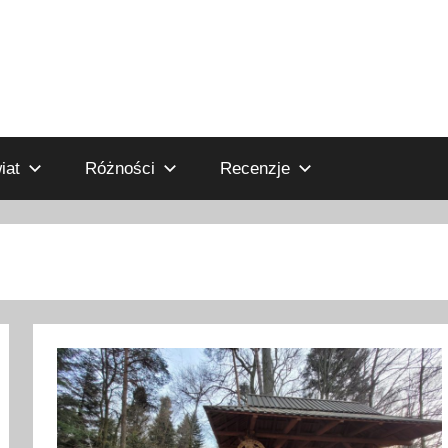
iat
Różności
Recenzje