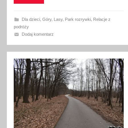
w
a
n
Dla dzieci
,
Góry
,
Lasy
,
Park rozrywki
,
Relacje z
o
podróży
3
Dodaj komentarz
1
p
a
ź
d
z
i
e
r
n
i
k