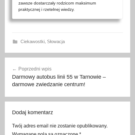
zawsze dostarczały rodzicom maksimum
praktycznej i rzetelnej wiedzy.
Ciekawostki
,
Słowacja
a
Nawigacja
t
Poprzedni wpis
wpisu
r
Darmowy autobus linii 55 w Tarnowie –
a
darmowe zwiedzanie centrum!
k
c
j
Dodaj komentarz
e
,
Twój adres email nie zostanie opublikowany.
c
Wymagane pola są oznaczone
*