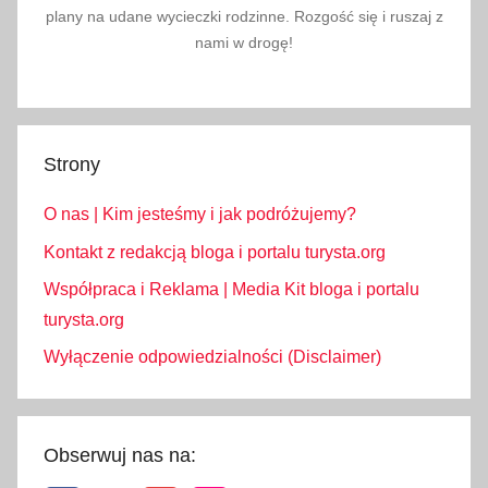
é
plany na udane wycieczki rodzinne. Rozgość się i ruszaj z
P
nami w drogę!
l
e
s
o
Strony
,
S
O nas | Kim jesteśmy i jak podróżujemy?
ł
Kontakt z redakcją bloga i portalu turysta.org
o
Współpraca i Reklama | Media Kit bloga i portalu
w
turysta.org
a
c
Wyłączenie odpowiedzialności (Disclaimer)
j
a
,
Obserwuj nas na:
t