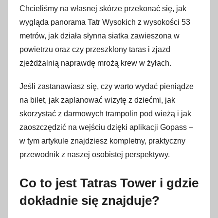
7
Chcieliśmy na własnej skórze przekonać się, jak
s
wygląda panorama Tatr Wysokich z wysokości 53
i
metrów, jak działa słynna siatka zawieszona w
e
powietrzu oraz czy przeszklony taras i zjazd
r
zjeżdżalnią naprawdę mrożą krew w żyłach.
p
n
Jeśli zastanawiasz się, czy warto wydać pieniądze
i
na bilet, jak zaplanować wizytę z dziećmi, jak
a
skorzystać z darmowych trampolin pod wieżą i jak
2
zaoszczędzić na wejściu dzięki aplikacji Gopass –
0
w tym artykule znajdziesz kompletny, praktyczny
2
przewodnik z naszej osobistej perspektywy.
6
Co to jest Tatras Tower i gdzie
dokładnie się znajduje?