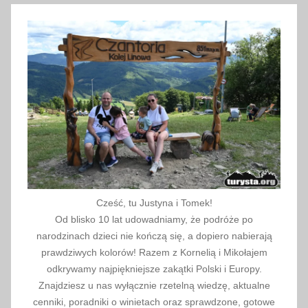
e
,
S
l
o
v
a
k
i
a
,
Cześć, tu Justyna i Tomek!
Š
Od blisko 10 lat udowadniamy, że podróże po
t
narodzinach dzieci nie kończą się, a dopiero nabierają
r
prawdziwych kolorów! Razem z Kornelią i Mikołajem
b
odkrywamy najpiękniejsze zakątki Polski i Europy.
s
Znajdziesz u nas wyłącznie rzetelną wiedzę, aktualne
k
cenniki, poradniki o winietach oraz sprawdzone, gotowe