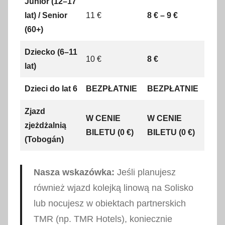
Junior (12–17
lat) / Senior
11 €
8 € – 9 €
(60+)
Dziecko (6–11
10 €
8 €
lat)
Dzieci do lat 6
BEZPŁATNIE
BEZPŁATNIE
Zjazd
W CENIE
W CENIE
zjeżdżalnią
BILETU (0 €)
BILETU (0 €)
(Tobogán)
Nasza wskazówka:
Jeśli planujesz
również wjazd kolejką linową na Solisko
lub nocujesz w obiektach partnerskich
TMR (np. TMR Hotels), koniecznie