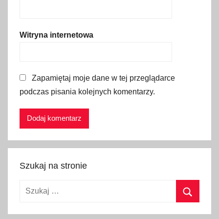
J
e
Witryna internetowa
z
i
o
r
Zapamiętaj moje dane w tej przeglądarce
o
podczas pisania kolejnych komentarzy.
S
z
c
z
y
r
Szukaj na stronie
b
Szukaj:
s
k
Szukaj
i