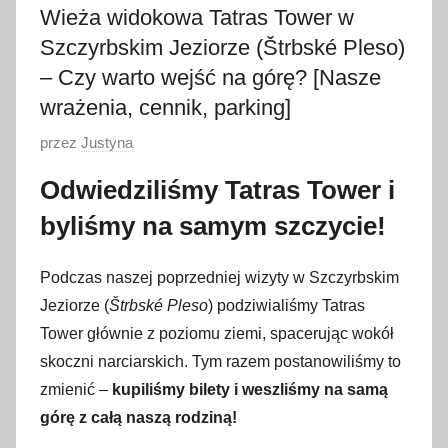
Wieża widokowa Tatras Tower w
Szczyrbskim Jeziorze (Štrbské Pleso)
– Czy warto wejść na górę? [Nasze
wrażenia, cennik, parking]
O
przez
Justyna
p
Odwiedziliśmy Tatras Tower i
u
byliśmy na samym szczycie!
b
l
i
Podczas naszej poprzedniej wizyty w Szczyrbskim
k
Jeziorze (
Štrbské Pleso
) podziwialiśmy Tatras
o
Tower głównie z poziomu ziemi, spacerując wokół
w
skoczni narciarskich. Tym razem postanowiliśmy to
a
zmienić –
kupiliśmy bilety i weszliśmy na samą
n
górę z całą naszą rodziną!
o