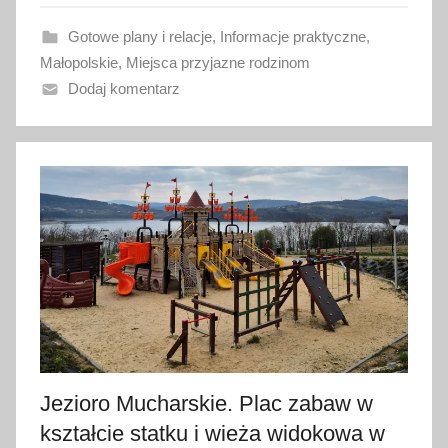
a
Gotowe plany i relacje
,
Informacje praktyczne
,
n
Małopolskie
,
Miejsca przyjazne rodzinom
o
Dodaj komentarz
1
9
l
i
p
c
a
2
0
2
6
Jezioro Mucharskie. Plac zabaw w
kształcie statku i wieża widokowa w