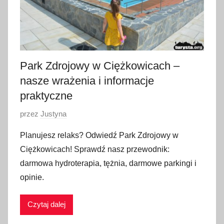
Park Zdrojowy w Ciężkowicach –
nasze wrażenia i informacje
praktyczne
O
przez
Justyna
p
Planujesz relaks? Odwiedź Park Zdrojowy w
u
Ciężkowicach! Sprawdź nasz przewodnik:
b
darmowa hydroterapia, tężnia, darmowe parkingi i
l
opinie.
i
k
Czytaj dalej
o
w