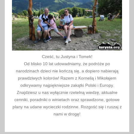
k
a
2
0
2
3
Cześć, tu Justyna i Tomek!
Od blisko 10 lat udowadniamy, że podróże po
narodzinach dzieci nie kończą się, a dopiero nabierają
prawdziwych kolorów! Razem z Kornelią i Mikołajem
odkrywamy najpiękniejsze zakątki Polski i Europy.
Znajdziesz u nas wyłącznie rzetelną wiedzę, aktualne
cenniki, poradniki o winietach oraz sprawdzone, gotowe
plany na udane wycieczki rodzinne. Rozgość się i ruszaj z
nami w drogę!