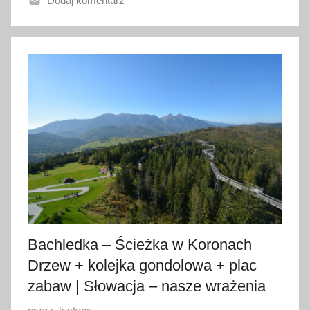
Dodaj komentarz
o
1
1
k
w
i
e
t
n
i
a
2
0
2
Bachledka – Ścieżka w Koronach
4
Drzew + kolejka gondolowa + plac
zabaw | Słowacja – nasze wrażenia