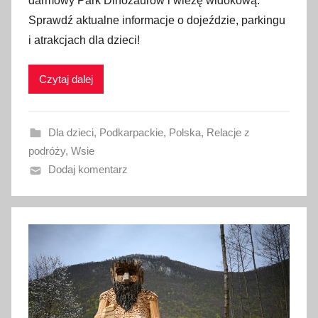
darmowy Park Dinozaurów i wieżę widokową.
b
Sprawdź aktualne informacje o dojeździe, parkingu
l
i atrakcjach dla dzieci!
i
k
Czytaj dalej
o
w
a
Dla dzieci
,
Podkarpackie
,
Polska
,
Relacje z
n
podróży
,
Wsie
o
Dodaj komentarz
5
s
i
e
r
p
n
i