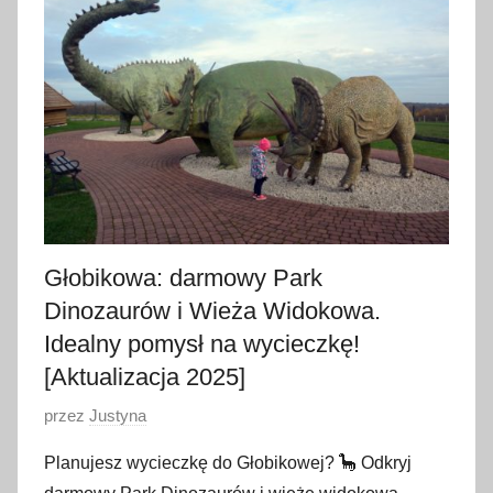
s
i
e
r
p
n
i
a
2
0
Głobikowa: darmowy Park
2
Dinozaurów i Wieża Widokowa.
5
Idealny pomysł na wycieczkę!
[Aktualizacja 2025]
O
przez
Justyna
p
Planujesz wycieczkę do Głobikowej? 🦕 Odkryj
u