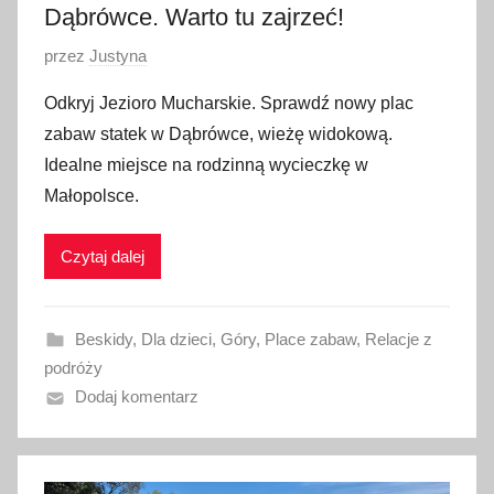
Dąbrówce. Warto tu zajrzeć!
O
przez
Justyna
p
Odkryj Jezioro Mucharskie. Sprawdź nowy plac
u
zabaw statek w Dąbrówce, wieżę widokową.
b
Idealne miejsce na rodzinną wycieczkę w
l
Małopolsce.
i
k
Czytaj dalej
o
w
a
Beskidy
,
Dla dzieci
,
Góry
,
Place zabaw
,
Relacje z
n
podróży
o
Dodaj komentarz
2
7
k
w