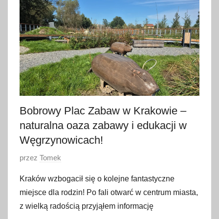
i
e
t
n
i
a
2
0
Bobrowy Plac Zabaw w Krakowie –
2
6
naturalna oaza zabawy i edukacji w
Węgrzynowicach!
O
przez
Tomek
p
Kraków wzbogacił się o kolejne fantastyczne
u
miejsce dla rodzin! Po fali otwarć w centrum miasta,
b
z wielką radością przyjąłem informację
l