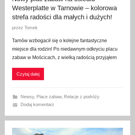
Westerplatte w Tarnowie – kolorowa
k
a
strefa radości dla małych i dużych!
2
O
przez
Tomek
0
p
2
Tarnów wzbogacił się o kolejne fantastyczne
u
5
miejsce dla rodzin! Po niedawnym odkryciu placu
b
zabaw w Mościcach, z wielką radością przyjąłem
l
i
Czytaj dalej
k
o
w
Newsy
,
Place zabaw
,
Relacje z podróży
a
Dodaj komentarz
n
o
1
5