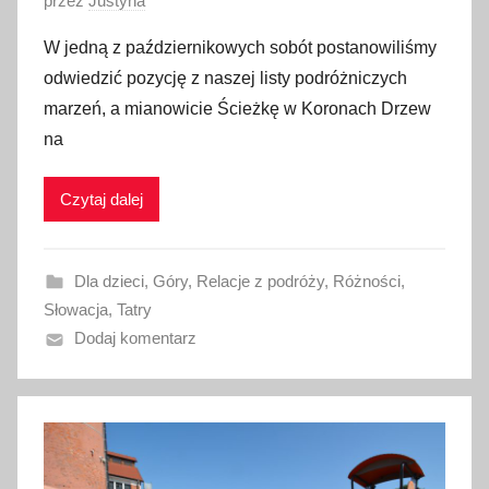
O
przez
Justyna
p
W jedną z październikowych sobót postanowiliśmy
u
odwiedzić pozycję z naszej listy podróżniczych
b
marzeń, a mianowicie Ścieżkę w Koronach Drzew
l
na
i
k
Czytaj dalej
o
w
a
Dla dzieci
,
Góry
,
Relacje z podróży
,
Różności
,
n
Słowacja
,
Tatry
o
Dodaj komentarz
2
5
p
a
ź
d