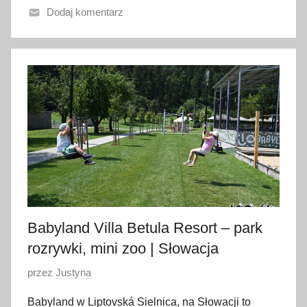
Dodaj komentarz
o
6
c
z
e
r
w
c
a
2
0
2
Babyland Villa Betula Resort – park
5
rozrywki, mini zoo | Słowacja
O
przez
Justyna
p
Babyland w Liptovská Sielnica, na Słowacji to