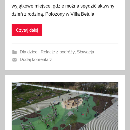
u
wyjątkowe miejsce, gdzie można spędzić aktywny
b
dzień z rodziną. Położony w Villa Betula
l
i
Czytaj dalej
k
o
w
Dla dzieci
,
Relacje z podróży
,
Słowacja
a
Dodaj komentarz
n
o
6
s
i
e
r
p
n
i