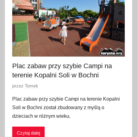
z
i
e
r
n
i
k
a
Plac zabaw przy szybie Campi na
2
terenie Kopalni Soli w Bochni
0
O
przez
Tomek
2
p
3
Plac zabaw przy szybie Campi na terenie Kopalni
u
Soli w Bochni został zbudowany z myślą o
b
dzieciach w różnym wieku,
l
i
Czytaj dalej
k