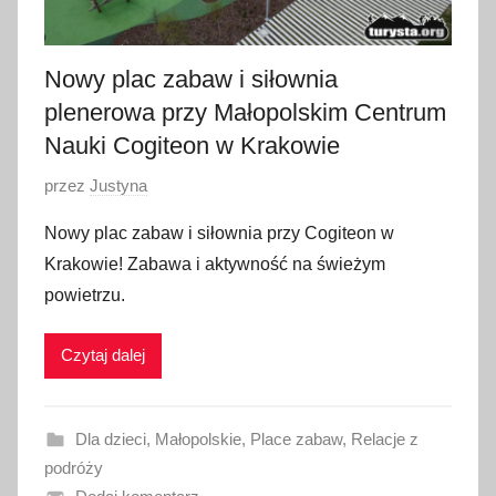
a
2
Nowy plac zabaw i siłownia
0
plenerowa przy Małopolskim Centrum
2
4
Nauki Cogiteon w Krakowie
O
przez
Justyna
p
Nowy plac zabaw i siłownia przy Cogiteon w
u
Krakowie! Zabawa i aktywność na świeżym
b
powietrzu.
l
i
Czytaj dalej
k
o
w
Dla dzieci
,
Małopolskie
,
Place zabaw
,
Relacje z
a
podróży
n