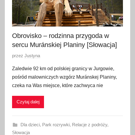
a
2
0
2
5
Obrovisko – rodzinna przygoda w
sercu Muránskiej Planiny [Słowacja]
O
przez
Justyna
p
Zaledwie 92 km od polskiej granicy w Jurgowie,
u
pośród malowniczych wzgórz Muránskej Planiny,
b
czeka na Was miejsce, które zachwyca nie
l
i
Czytaj dalej
k
o
w
Dla dzieci
,
Park rozrywki
,
Relacje z podróży
,
a
Słowacja
n