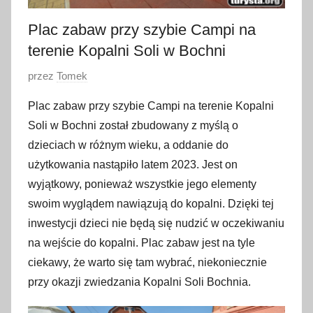
Plac zabaw przy szybie Campi na
terenie Kopalni Soli w Bochni
O
przez
Tomek
p
Plac zabaw przy szybie Campi na terenie Kopalni
u
Soli w Bochni został zbudowany z myślą o
b
dzieciach w różnym wieku, a oddanie do
l
użytkowania nastąpiło latem 2023. Jest on
i
wyjątkowy, ponieważ wszystkie jego elementy
k
o
swoim wyglądem nawiązują do kopalni. Dzięki tej
w
inwestycji dzieci nie będą się nudzić w oczekiwaniu
a
na wejście do kopalni. Plac zabaw jest na tyle
n
ciekawy, że warto się tam wybrać, niekoniecznie
o
przy okazji zwiedzania Kopalni Soli Bochnia.
2
5