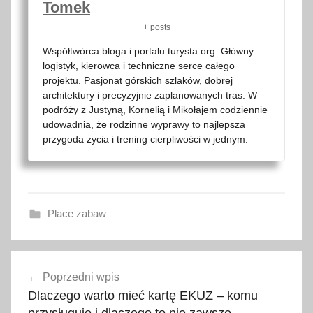
Tomek
+ posts
Współtwórca bloga i portalu turysta.org. Główny
logistyk, kierowca i techniczne serce całego
projektu. Pasjonat górskich szlaków, dobrej
architektury i precyzyjnie zaplanowanych tras. W
podróży z Justyną, Kornelią i Mikołajem codziennie
udowadnia, że rodzinne wyprawy to najlepsza
przygoda życia i trening cierpliwości w jednym.
Place zabaw
B
Nawigacja
o
Poprzedni wpis
wpisu
c
Dlaczego warto mieć kartę EKUZ – komu
h
przysługuje i dlaczego to nie zawsze