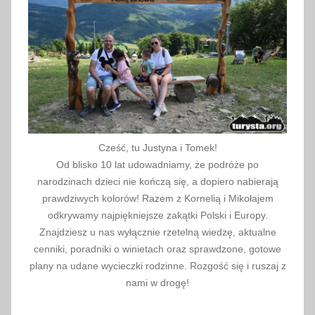
w
,
p
r
z
y
s
z
Cześć, tu Justyna i Tomek!
y
Od blisko 10 lat udowadniamy, że podróże po
b
narodzinach dzieci nie kończą się, a dopiero nabierają
i
prawdziwych kolorów! Razem z Kornelią i Mikołajem
odkrywamy najpiękniejsze zakątki Polski i Europy.
e
Znajdziesz u nas wyłącznie rzetelną wiedzę, aktualne
C
cenniki, poradniki o winietach oraz sprawdzone, gotowe
a
plany na udane wycieczki rodzinne. Rozgość się i ruszaj z
m
nami w drogę!
p
i