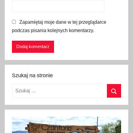
p
l
a
Zapamiętaj moje dane w tej przeglądarce
c
podczas pisania kolejnych komentarzy.
z
a
b
a
w
,
Szukaj na stronie
p
l
Szukaj:
a
c
Szukaj
z
a
b
a