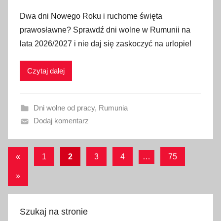
p
Dwa dni Nowego Roku i ruchome święta
u
prawosławne? Sprawdź dni wolne w Rumunii na
b
lata 2026/2027 i nie daj się zaskoczyć na urlopie!
l
i
Czytaj dalej
k
o
w
Dni wolne od pracy
,
Rumunia
a
Dodaj komentarz
n
o
3
Stronicowanie
Poprzednie
«
1
2
3
4
…
75
0
wpisy
wpisów
c
Następne
»
z
wpisy
e
Szukaj na stronie
r