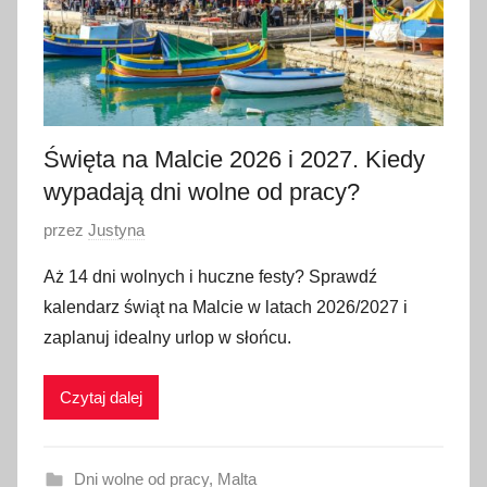
w
c
a
2
0
2
Święta na Malcie 2026 i 2027. Kiedy
6
wypadają dni wolne od pracy?
O
przez
Justyna
p
Aż 14 dni wolnych i huczne festy? Sprawdź
u
kalendarz świąt na Malcie w latach 2026/2027 i
b
zaplanuj idealny urlop w słońcu.
l
i
Czytaj dalej
k
o
w
Dni wolne od pracy
,
Malta
a