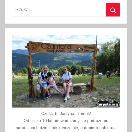
w
Szukaj:
c
a
Szukaj
2
0
2
6
Cześć, tu Justyna i Tomek!
Od blisko 10 lat udowadniamy, że podróże po
narodzinach dzieci nie kończą się, a dopiero nabierają