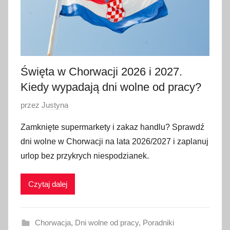
0
2
6
Święta w Chorwacji 2026 i 2027.
Kiedy wypadają dni wolne od pracy?
O
przez
Justyna
p
Zamknięte supermarkety i zakaz handlu? Sprawdź
u
dni wolne w Chorwacji na lata 2026/2027 i zaplanuj
b
urlop bez przykrych niespodzianek.
l
i
Czytaj dalej
k
o
w
Chorwacja
,
Dni wolne od pracy
,
Poradniki
a