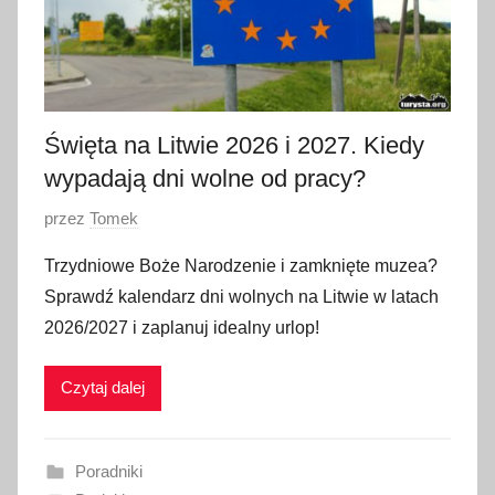
Święta na Litwie 2026 i 2027. Kiedy
wypadają dni wolne od pracy?
O
przez
Tomek
p
Trzydniowe Boże Narodzenie i zamknięte muzea?
u
Sprawdź kalendarz dni wolnych na Litwie w latach
b
2026/2027 i zaplanuj idealny urlop!
l
i
Czytaj dalej
k
o
w
Poradniki
a