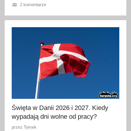
2 komentarze
n
o
3
0
c
z
e
r
w
c
a
2
0
2
Święta w Danii 2026 i 2027. Kiedy
6
wypadają dni wolne od pracy?
O
przez
Tomek