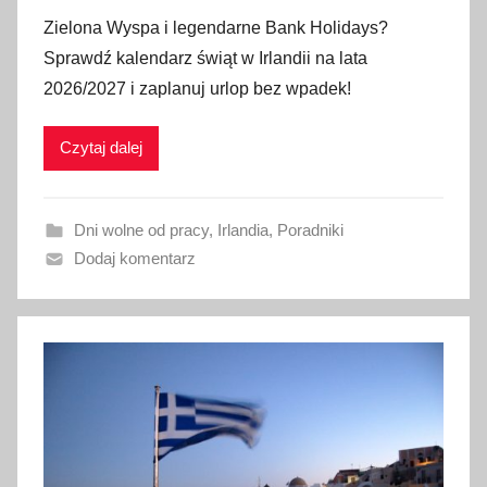
p
Zielona Wyspa i legendarne Bank Holidays?
u
Sprawdź kalendarz świąt w Irlandii na lata
b
2026/2027 i zaplanuj urlop bez wpadek!
l
i
Czytaj dalej
k
o
w
Dni wolne od pracy
,
Irlandia
,
Poradniki
a
Dodaj komentarz
n
o
1
l
i
p
c
a