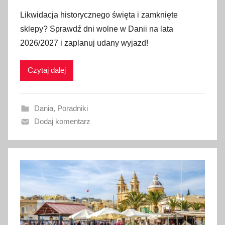
p
Likwidacja historycznego święta i zamknięte
u
sklepy? Sprawdź dni wolne w Danii na lata
b
2026/2027 i zaplanuj udany wyjazd!
l
i
Czytaj dalej
k
o
w
Dania
,
Poradniki
a
Dodaj komentarz
n
o
3
0
c
z
e
r