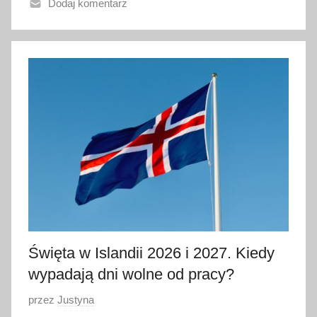
Dodaj komentarz
n
o
1
l
i
p
c
a
2
0
2
6
Święta w Islandii 2026 i 2027. Kiedy
wypadają dni wolne od pracy?
O
przez
Justyna