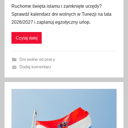
p
Ruchome święta islamu i zamknięte urzędy?
u
Sprawdź kalendarz dni wolnych w Tunezji na lata
b
2026/2027 i zaplanuj egzotyczny urlop.
l
i
Czytaj dalej
k
o
w
Dni wolne od pracy
a
Dodaj komentarz
n
o
1
l
i
p
c
a
2