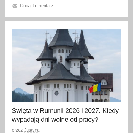
Dodaj komentarz
n
o
3
0
c
z
e
r
w
c
a
2
0
2
Święta w Rumunii 2026 i 2027. Kiedy
6
wypadają dni wolne od pracy?
O
przez
Justyna