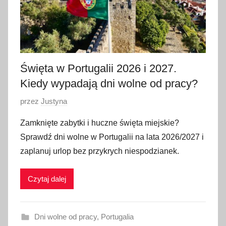
0
2
6
Święta w Portugalii 2026 i 2027.
Kiedy wypadają dni wolne od pracy?
O
przez
Justyna
p
Zamknięte zabytki i huczne święta miejskie?
u
Sprawdź dni wolne w Portugalii na lata 2026/2027 i
b
zaplanuj urlop bez przykrych niespodzianek.
l
i
Czytaj dalej
k
o
w
Dni wolne od pracy
,
Portugalia
a