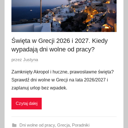
2
0
2
6
Święta w Grecji 2026 i 2027. Kiedy
wypadają dni wolne od pracy?
O
przez
Justyna
p
Zamknięty Akropol i huczne, prawosławne święta?
u
Sprawdź dni wolne w Grecji na lata 2026/2027 i
b
zaplanuj urlop bez wpadek.
l
i
Czytaj dalej
k
o
w
Dni wolne od pracy
,
Grecja
,
Poradniki
a