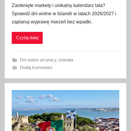
p
Zamknięte markety i unikalny kalendarz lata?
u
Sprawdź dni wolne w Islandii w latach 2026/2027 i
b
zaplanuj wyprawę marzeń bez wpadki.
l
i
Czytaj dalej
k
o
w
Dni wolne od pracy
,
Islandia
a
Dodaj komentarz
n
o
1
l
i
p
c
a
2