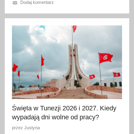
Dodaj komentarz
n
o
1
l
i
p
c
a
2
0
2
6
Święta w Tunezji 2026 i 2027. Kiedy
wypadają dni wolne od pracy?
O
przez
Justyna