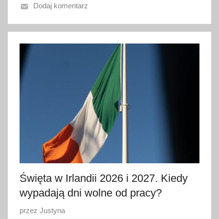
Dodaj komentarz
n
o
1
l
i
p
c
a
2
0
2
6
Święta w Irlandii 2026 i 2027. Kiedy
wypadają dni wolne od pracy?
O
przez
Justyna