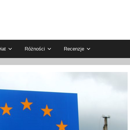
iat
Różności
Recenzje