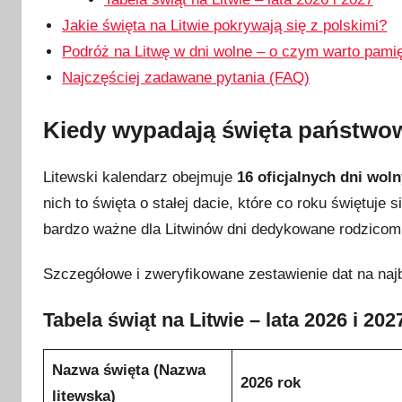
c
Jakie święta na Litwie pokrywają się z polskimi?
a
2
Podróż na Litwę w dni wolne – o czym warto pami
0
Najczęściej zadawane pytania (FAQ)
2
6
Kiedy wypadają święta państwowe
Litewski kalendarz obejmuje
16 oficjalnych dni wol
nich to święta o stałej dacie, które co roku świętuj
bardzo ważne dla Litwinów dni dedykowane rodzicom 
Szczegółowe i zweryfikowane zestawienie dat na najbl
Tabela świąt na Litwie – lata 2026 i 202
Nazwa święta (Nazwa
2026 rok
litewska)