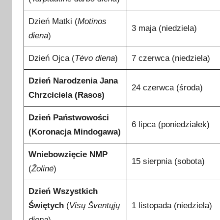
Dzień Matki (
Motinos
3 maja (niedziela)
diena
)
Dzień Ojca (
Tėvo diena
)
7 czerwca (niedziela)
Dzień Narodzenia Jana
24 czerwca (środa)
Chrzciciela (Rasos)
Dzień Państwowości
6 lipca (poniedziałek)
(Koronacja Mindogawa)
Wniebowzięcie NMP
15 sierpnia (sobota)
(
Žolinė
)
Dzień Wszystkich
Świętych
(
Visų Šventųjų
1 listopada (niedziela)
diena
)