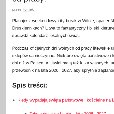
O
przez
Tomek
p
Planujesz weekendowy city break w Wilnie, spacer ś
u
Druskiennikach? Litwa to fantastyczny i bliski kieru
b
sprawdź kalendarz lokalnych świąt.
l
i
Podczas oficjalnych dni wolnych od pracy litewskie ur
k
sklepów są nieczynne. Niektóre święta państwowe i 
o
w
dni niż w Polsce, a Litwini mają też kilka własnych,
a
przewodnik na lata 2026 i 2027, aby sprytnie zaplan
n
o
Spis treści:
1
l
Kiedy wypadają święta państwowe i kościelne na L
i
p
Tabela świąt na Litwie – lata 2026 i 2027