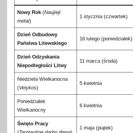
Nowy Rok
(
Naujieji
1 stycznia (czwartek)
metai
)
Dzień Odbudowy
16 lutego (poniedziałek)
Państwa Litewskiego
Dzień Odzyskania
11 marca (środa)
Niepodległości Litwy
Niedziela Wielkanocna
5 kwietnia
(
Velykos
)
Poniedziałek
6 kwietnia
Wielkanocny
Święto Pracy
1 maja (piątek)
(
Tarptautinė darbo diena
)