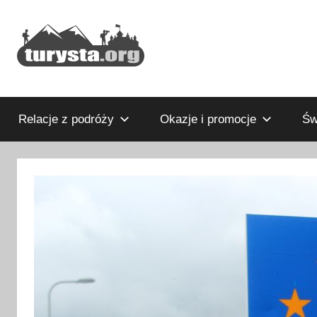
Przejdź
do
treści
Rodzinny
Turysta.org
blog
podróżniczy
Relacje z podróży
Okazje i promocje
Św
i
portal
turystyczny