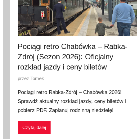
Pociągi retro Chabówka – Rabka-
Zdrój (Sezon 2026): Oficjalny
rozkład jazdy i ceny biletów
O
przez
Tomek
p
Pociągi retro Rabka-Zdrój – Chabówka 2026!
u
Sprawdź aktualny rozkład jazdy, ceny biletów i
b
pobierz PDF. Zaplanuj rodzinną niedzielę!
l
i
k
Czytaj dalej
o