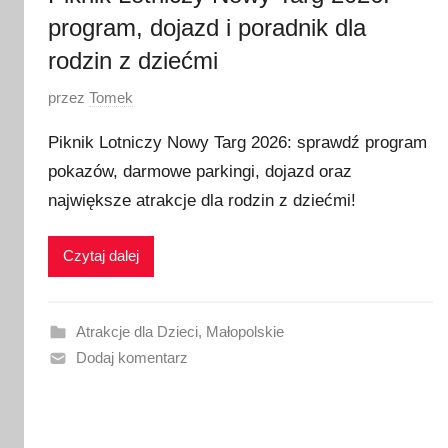
program, dojazd i poradnik dla
rodzin z dziećmi
O
przez
Tomek
p
Piknik Lotniczy Nowy Targ 2026: sprawdź program
u
pokazów, darmowe parkingi, dojazd oraz
b
największe atrakcje dla rodzin z dziećmi!
l
i
k
Czytaj dalej
o
w
a
Atrakcje dla Dzieci
,
Małopolskie
n
Dodaj komentarz
o
3
l