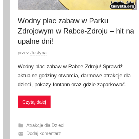
Wodny plac zabaw w Parku
Zdrojowym w Rabce-Zdroju – hit na
upalne dni!
O
przez
Justyna
p
Wodny plac zabaw w Rabce-Zdroju! Sprawdź
u
aktualne godziny otwarcia, darmowe atrakcje dla
b
dzieci, pokazy fontann oraz gdzie zaparkować.
l
i
k
Czytaj dalej
o
w
a
Atrakcje dla Dzieci
n
Dodaj komentarz