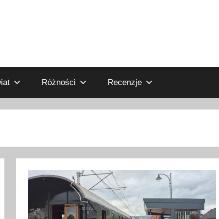
iat
Różności
Recenzje