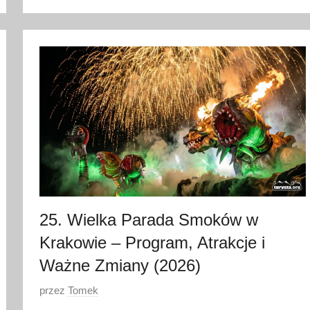
o
3
0
c
z
e
r
w
c
a
2
0
25. Wielka Parada Smoków w
2
Krakowie – Program, Atrakcje i
6
Ważne Zmiany (2026)
O
przez
Tomek
p