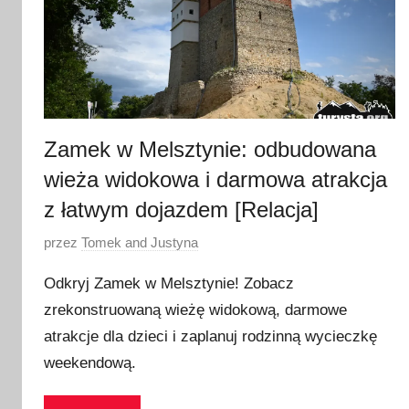
Zamek w Melsztynie: odbudowana
wieża widokowa i darmowa atrakcja
z łatwym dojazdem [Relacja]
O
przez
Tomek and Justyna
p
Odkryj Zamek w Melsztynie! Zobacz
u
zrekonstruowaną wieżę widokową, darmowe
b
atrakcje dla dzieci i zaplanuj rodzinną wycieczkę
l
i
weekendową.
k
o