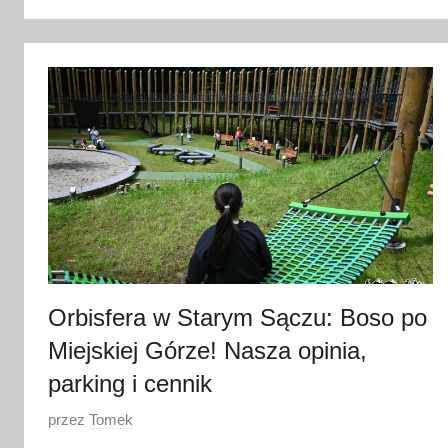
i
p
c
a
2
0
2
6
Orbisfera w Starym Sączu: Boso po
Miejskiej Górze! Nasza opinia,
parking i cennik
O
przez
Tomek
p