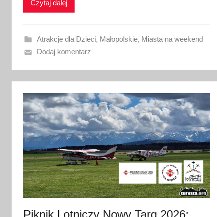
Czytaj dalej
w
a
n
Atrakcje dla Dzieci
,
Małopolskie
,
Miasta na weekend
o
Dodaj komentarz
8
l
i
p
c
a
2
0
2
6
Piknik Lotniczy Nowy Targ 2026: