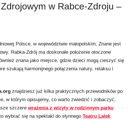
 Zdrojowym w Rabce-Zdroju –
dniowej Polsce, w województwie małopolskim. Znane jest
kowy. Rabka-Zdrój ma doskonałe położenie otoczone
również znana jako
miejsce, gdzie dzieci mogą cieszyć się
tóre szukają harmonijnego połączenia natury, relaksu i
a.org
znajdziesz już kilka praktycznych przewodników po
e, w którym opisujemy, co warto zwiedzić i zobaczyć,
asze szczere
wrażenia z wizyty w rodzinnym parku
to wybrać się na spektakl do słynnego
Teatru Lalek