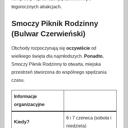
z
tegorocznych atrakcjach.
e
r
Smoczy Piknik Rodzinny
w
(Bulwar Czerwieński)
c
a
Obchody rozpoczynają się
oczywiście
od
2
wielkiego święta dla najmłodszych.
Ponadto
,
0
2
Smoczy Piknik Rodzinny to otwarta, miejska
6
przestrzeń stworzona do wspólnego spędzania
czasu.
Informacje
organizacyjne
6 i 7 czerwca (sobota i
Kiedy?
niedziela)