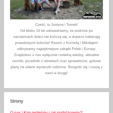
,
w
e
e
Cześć, tu Justyna i Tomek!
k
Od blisko 10 lat udowadniamy, że podróże po
e
narodzinach dzieci nie kończą się, a dopiero nabierają
n
prawdziwych kolorów! Razem z Kornelią i Mikołajem
d
odkrywamy najpiękniejsze zakątki Polski i Europy.
Znajdziesz u nas wyłącznie rzetelną wiedzę, aktualne
w
cenniki, poradniki o winietach oraz sprawdzone, gotowe
k
plany na udane wycieczki rodzinne. Rozgość się i ruszaj z
r
nami w drogę!
a
k
o
w
Strony
i
e
O nas | Kim jesteśmy i jak podróżujemy?