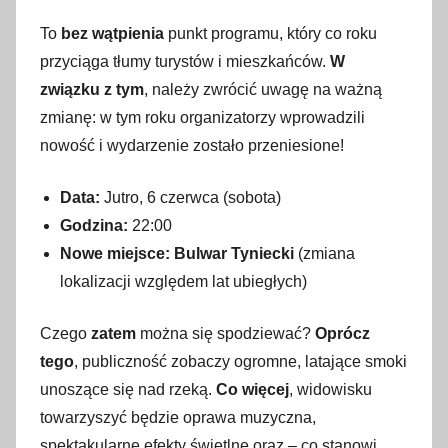
To
bez wątpienia
punkt programu, który co roku
przyciąga tłumy turystów i mieszkańców.
W
związku z tym
, należy zwrócić uwagę na ważną
zmianę: w tym roku organizatorzy wprowadzili
nowość i wydarzenie zostało przeniesione!
Data:
Jutro, 6 czerwca (sobota)
Godzina:
22:00
Nowe miejsce:
Bulwar Tyniecki
(zmiana
lokalizacji względem lat ubiegłych)
Czego
zatem
można się spodziewać?
Oprócz
tego
, publiczność zobaczy ogromne, latające smoki
unoszące się nad rzeką.
Co więcej
, widowisku
towarzyszyć będzie oprawa muzyczna,
spektakularne efekty świetlne oraz – co stanowi