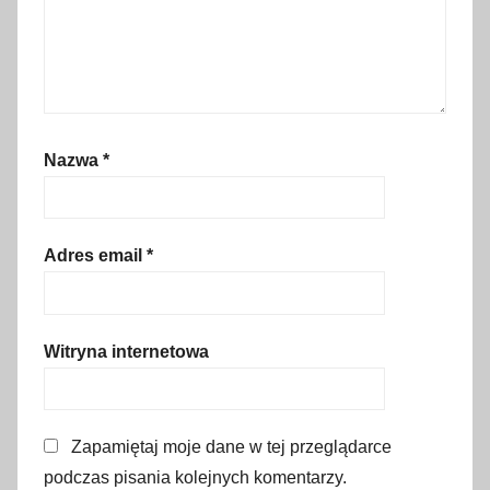
w
y
d
a
r
Nazwa
*
z
e
n
i
Adres email
*
a
,
K
Witryna internetowa
r
a
k
Zapamiętaj moje dane w tej przeglądarce
ó
podczas pisania kolejnych komentarzy.
w