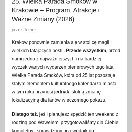
25. Wielka Parada Smoków w
Krakowie – Program, Atrakcje i
Ważne Zmiany (2026)
O
przez
Tomek
p
Kraków ponownie zamienia się w stolicę magii i
u
wielkich latających bestii.
Przede wszystkim
, przed
b
nami jedno z najważniejszych i najbardziej
l
wyczekiwanych wydarzeń plenerowych tego lata.
i
Wielka Parada Smoków, która od 25 lat pozostaje
k
o
stałym elementem kulturalnego kalendarza miasta,
w
w tym roku przynosi
jednak
istotną zmianę
a
lokalizacyjną dla fanów wieczornego pokazu.
n
o
Dlatego też
, jeśli planujesz spędzić ten weekend z
5
rodziną pod Wawelem, przygotowaliśmy dla Ciebie
c
kompletny i sprawdzony przewodnik po