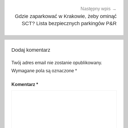
e
d
Następny wpis
l
Gdzie zaparkować w Krakowie, żeby ominąć
SCT? Lista bezpiecznych parkingów P&R
a
d
z
i
Dodaj komentarz
e
c
Twój adres email nie zostanie opublikowany.
i
Wymagane pola są oznaczone
*
,
d
Komentarz
*
a
r
m
o
w
e