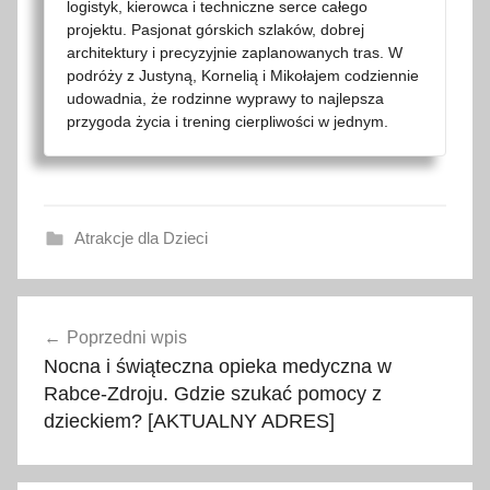
logistyk, kierowca i techniczne serce całego
projektu. Pasjonat górskich szlaków, dobrej
architektury i precyzyjnie zaplanowanych tras. W
podróży z Justyną, Kornelią i Mikołajem codziennie
udowadnia, że rodzinne wyprawy to najlepsza
przygoda życia i trening cierpliwości w jednym.
Atrakcje dla Dzieci
a
Nawigacja
t
Poprzedni wpis
wpisu
r
Nocna i świąteczna opieka medyczna w
a
Rabce-Zdroju. Gdzie szukać pomocy z
k
dzieckiem? [AKTUALNY ADRES]
c
j