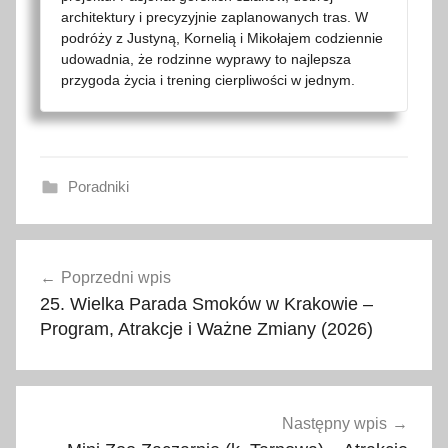
architektury i precyzyjnie zaplanowanych tras. W
podróży z Justyną, Kornelią i Mikołajem codziennie
udowadnia, że rodzinne wyprawy to najlepsza
przygoda życia i trening cierpliwości w jednym.
Poradniki
o
Nawigacja
m
Poprzedni wpis
wpisu
i
25. Wielka Parada Smoków w Krakowie –
j
Program, Atrakcje i Ważne Zmiany (2026)
a
n
i
e
Następny wpis
S