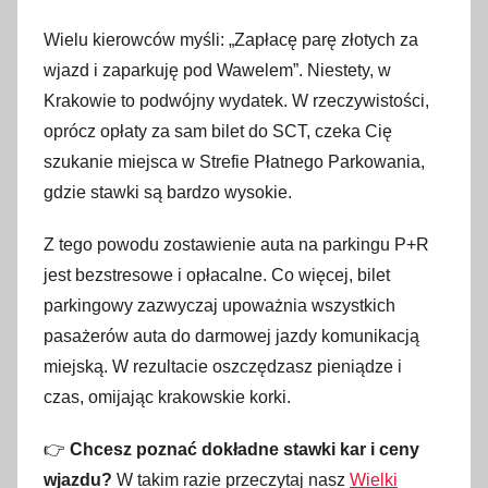
z
Wielu kierowców myśli: „Zapłacę parę złotych za
e
wjazd i zaparkuję pod Wawelem”. Niestety, w
r
Krakowie to podwójny wydatek. W rzeczywistości,
w
c
oprócz opłaty za sam bilet do SCT, czeka Cię
a
szukanie miejsca w Strefie Płatnego Parkowania,
2
gdzie stawki są bardzo wysokie.
0
2
Z tego powodu zostawienie auta na parkingu P+R
6
jest bezstresowe i opłacalne. Co więcej, bilet
parkingowy zazwyczaj upoważnia wszystkich
pasażerów auta do darmowej jazdy komunikacją
miejską. W rezultacie oszczędzasz pieniądze i
czas, omijając krakowskie korki.
👉
Chcesz poznać dokładne stawki kar i ceny
wjazdu?
W takim razie przeczytaj nasz
Wielki