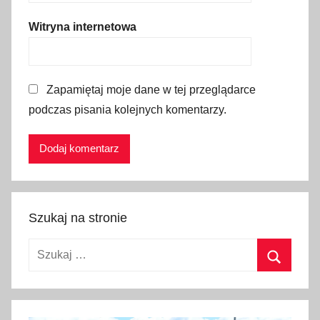
i
Witryna internetowa
e
n
n
i
Zapamiętaj moje dane w tej przeglądarce
k
podczas pisania kolejnych komentarzy.
,
P
a
r
k
i
Szukaj na stronie
n
Szukaj:
g
i
Szukaj
P
+