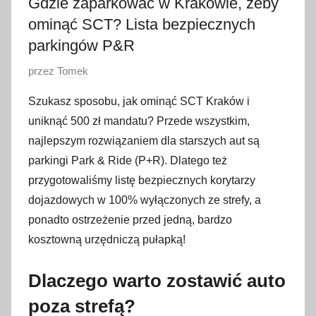
Gdzie zaparkować w Krakowie, żeby
ominąć SCT? Lista bezpiecznych
parkingów P&R
O
przez
Tomek
p
Szukasz sposobu, jak ominąć SCT Kraków i
u
uniknąć 500 zł mandatu? Przede wszystkim,
b
najlepszym rozwiązaniem dla starszych aut są
l
parkingi Park & Ride (P+R). Dlatego też
i
przygotowaliśmy listę bezpiecznych korytarzy
k
o
dojazdowych w 100% wyłączonych ze strefy, a
w
ponadto ostrzeżenie przed jedną, bardzo
a
kosztowną urzędniczą pułapką!
n
o
Dlaczego warto zostawić auto
7
poza strefą?
c