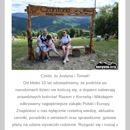
R
K
r
a
k
ó
w
,
S
C
Cześć, tu Justyna i Tomek!
T
Od blisko 10 lat udowadniamy, że podróże po
K
narodzinach dzieci nie kończą się, a dopiero nabierają
r
prawdziwych kolorów! Razem z Kornelią i Mikołajem
a
odkrywamy najpiękniejsze zakątki Polski i Europy.
k
Znajdziesz u nas wyłącznie rzetelną wiedzę, aktualne
ó
cenniki, poradniki o winietach oraz sprawdzone, gotowe
w
plany na udane wycieczki rodzinne. Rozgość się i ruszaj z