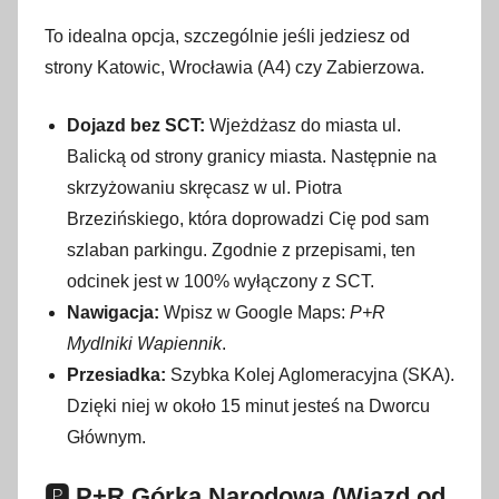
To idealna opcja, szczególnie jeśli jedziesz od
strony Katowic, Wrocławia (A4) czy Zabierzowa.
Dojazd bez SCT:
Wjeżdżasz do miasta ul.
Balicką od strony granicy miasta. Następnie na
skrzyżowaniu skręcasz w ul. Piotra
Brzezińskiego, która doprowadzi Cię pod sam
szlaban parkingu. Zgodnie z przepisami, ten
odcinek jest w 100% wyłączony z SCT.
Nawigacja:
Wpisz w Google Maps:
P+R
Mydlniki Wapiennik
.
Przesiadka:
Szybka Kolej Aglomeracyjna (SKA).
Dzięki niej w około 15 minut jesteś na Dworcu
Głównym.
🅿️ P+R Górka Narodowa (Wjazd od