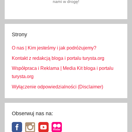
,
nami w drogę!
S
t
r
e
Strony
f
a
O nas | Kim jesteśmy i jak podróżujemy?
C
Kontakt z redakcją bloga i portalu turysta.org
z
Współpraca i Reklama | Media Kit bloga i portalu
y
turysta.org
s
t
Wyłączenie odpowiedzialności (Disclaimer)
e
g
o
Obserwuj nas na:
T
r
a