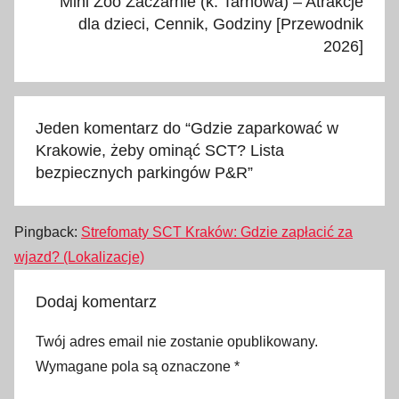
Mini Zoo Zaczarnie (k. Tarnowa) – Atrakcje
C
dla dzieci, Cennik, Godziny [Przewodnik
2026]
T
,
P
+
Jeden komentarz do “
Gdzie zaparkować w
R
Krakowie, żeby ominąć SCT? Lista
G
bezpiecznych parkingów P&R
”
ó
r
k
Pingback:
Strefomaty SCT Kraków: Gdzie zapłacić za
a
wjazd? (Lokalizacje)
N
a
Dodaj komentarz
r
Twój adres email nie zostanie opublikowany.
o
Wymagane pola są oznaczone
*
d
o