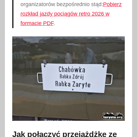
organizatorów bezpośrednio stąd:
Pobierz
rozkład jazdy pociągów retro 2026 w
formacie PDF
.
Jak połączyć przejażdżkę ze