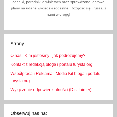
cenniki, poradniki o winietach oraz sprawdzone, gotowe
b
plany na udane wycieczki rodzinne. Rozgość się i ruszaj z
k
nami w drogę!
a
-
Z
d
Strony
r
ó
O nas | Kim jesteśmy i jak podróżujemy?
j
,
Kontakt z redakcją bloga i portalu turysta.org
p
Współpraca i Reklama | Media Kit bloga i portalu
o
turysta.org
c
Wyłączenie odpowiedzialności (Disclaimer)
i
ą
g
i
Obserwuj nas na: