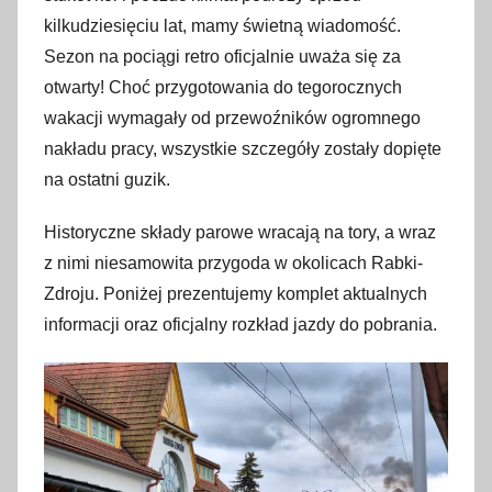
i
kilkudziesięciu lat, mamy świetną wiadomość.
p
Sezon na pociągi retro oficjalnie uważa się za
c
otwarty! Choć przygotowania do tegorocznych
a
wakacji wymagały od przewoźników ogromnego
2
nakładu pracy, wszystkie szczegóły zostały dopięte
0
na ostatni guzik.
2
6
Historyczne składy parowe wracają na tory, a wraz
z nimi niesamowita przygoda w okolicach Rabki-
Zdroju. Poniżej prezentujemy komplet aktualnych
informacji oraz oficjalny rozkład jazdy do pobrania.