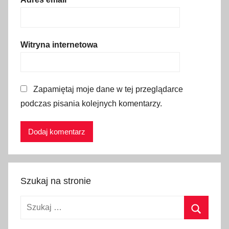
ó
w
k
Witryna internetowa
a
p
o
Zapamiętaj moje dane w tej przeglądarce
c
podczas pisania kolejnych komentarzy.
i
ą
g
i
r
e
Szukaj na stronie
t
r
Szukaj:
o
c
Szukaj