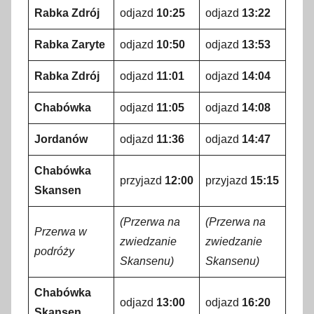
Rabka Zdrój
odjazd
10:25
odjazd
13:22
Rabka Zaryte
odjazd
10:50
odjazd
13:53
Rabka Zdrój
odjazd
11:01
odjazd
14:04
Chabówka
odjazd
11:05
odjazd
14:08
Jordanów
odjazd
11:36
odjazd
14:47
Chabówka
przyjazd
12:00
przyjazd
15:15
Skansen
(Przerwa na
(Przerwa na
Przerwa w
zwiedzanie
zwiedzanie
podróży
Skansenu)
Skansenu)
Chabówka
odjazd
13:00
odjazd
16:20
Skansen