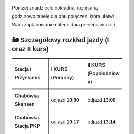
Poniżej znajdziecie dokładną, rozpisaną
godzinowo tabelę dla obu połączeń, która ułatwi
Wam zaplanowanie całego dnia pełnego wrażeń.
🚂 Szczegółowy rozkład jazdy (I
oraz II kurs)
II KURS
Stacja /
I KURS
(Popołudniow
Przystanek
(Poranny)
y)
Chabówka
odjazd
10:00
odjazd
13:00
Skansen
Chabówka
odjazd
10:17
odjazd
13:14
Stacja PKP