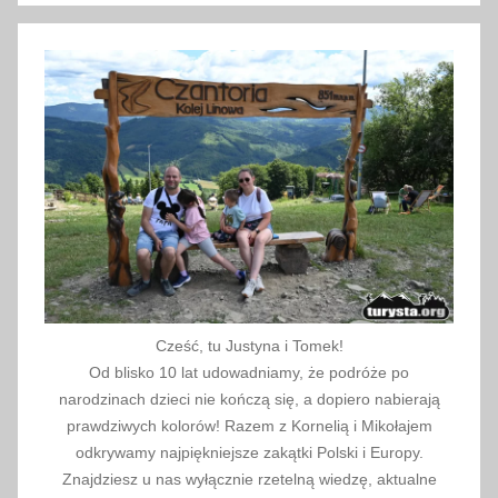
e
n
y
,
p
o
c
i
ą
g
r
e
Cześć, tu Justyna i Tomek!
t
Od blisko 10 lat udowadniamy, że podróże po
r
narodzinach dzieci nie kończą się, a dopiero nabierają
o
prawdziwych kolorów! Razem z Kornelią i Mikołajem
R
odkrywamy najpiękniejsze zakątki Polski i Europy.
Znajdziesz u nas wyłącznie rzetelną wiedzę, aktualne
a