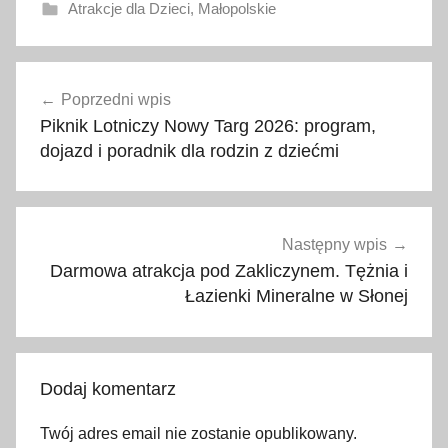
Atrakcje dla Dzieci
,
Małopolskie
a
Nawigacja
t
Poprzedni wpis
wpisu
r
Piknik Lotniczy Nowy Targ 2026: program,
a
dojazd i poradnik dla rodzin z dziećmi
k
c
j
e
Następny wpis
d
Darmowa atrakcja pod Zakliczynem. Tężnia i
l
Łazienki Mineralne w Słonej
a
d
z
Dodaj komentarz
i
e
Twój adres email nie zostanie opublikowany.