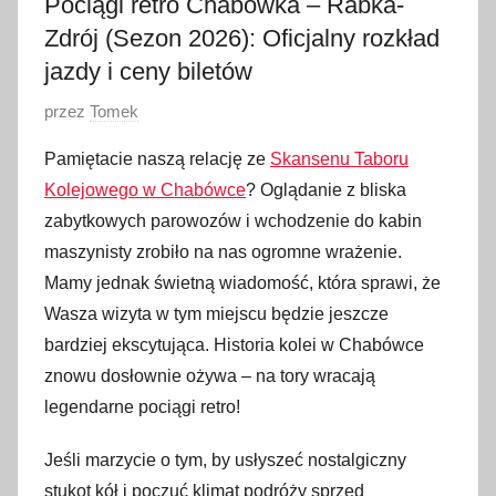
Pociągi retro Chabówka – Rabka-
Zdrój (Sezon 2026): Oficjalny rozkład
jazdy i ceny biletów
O
przez
Tomek
p
Pamiętacie naszą relację ze
Skansenu Taboru
u
Kolejowego w Chabówce
? Oglądanie z bliska
b
zabytkowych parowozów i wchodzenie do kabin
l
maszynisty zrobiło na nas ogromne wrażenie.
i
Mamy jednak świetną wiadomość, która sprawi, że
k
o
Wasza wizyta w tym miejscu będzie jeszcze
w
bardziej ekscytująca. Historia kolei w Chabówce
a
znowu dosłownie ożywa – na tory wracają
n
legendarne pociągi retro!
o
5
Jeśli marzycie o tym, by usłyszeć nostalgiczny
l
stukot kół i poczuć klimat podróży sprzed