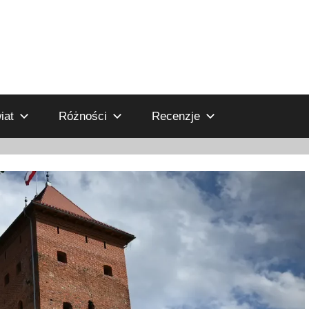
iat
Różności
Recenzje