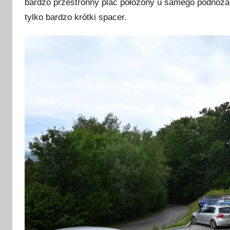
bardzo przestronny plac położony u samego podnóża 
tylko bardzo krótki spacer.