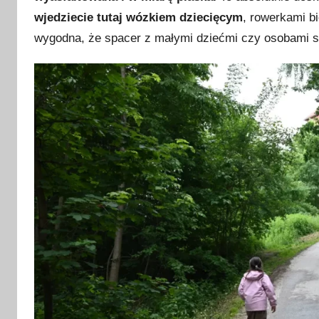
wjedziecie tutaj wózkiem dziecięcym
, rowerkami b
wygodna, że spacer z małymi dziećmi czy osobami s