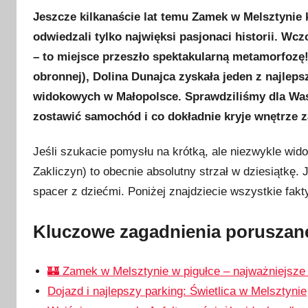
p
Jeszcze kilkanaście lat temu Zamek w Melsztynie k
u
odwiedzali tylko najwięksi pasjonaci historii. Wc
b
– to miejsce przeszło spektakularną metamorfozę
l
i
obronnej), Dolina Dunajca zyskała jeden z najle
k
widokowych w Małopolsce. Sprawdziliśmy dla Was
o
zostawić samochód i co dokładnie kryje wnętrze 
w
a
Jeśli szukacie pomysłu na krótką, ale niezwykle wi
n
Zakliczyn) to obecnie absolutny strzał w dziesiątkę. 
o
spacer z dziećmi. Poniżej znajdziecie wszystkie fak
8
l
Kluczowe zagadnienia poruszane
i
p
🏰 Zamek w Melsztynie w pigułce – najważniejsze 
c
a
Dojazd i najlepszy parking: Świetlica w Melsztynie
2