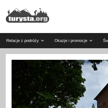
Przejdź
do
treści
Rodzinny
Turysta.org
blog
podróżniczy
Relacje z podróży
Okazje i promocje
Św
i
portal
turystyczny