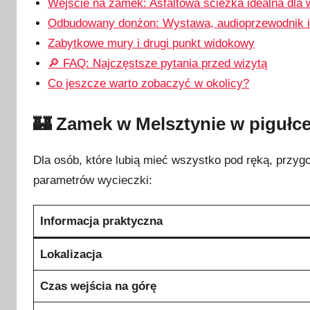
Wejście na zamek: Asfaltowa ścieżka idealna dla
0
Odbudowany donżon: Wystawa, audioprzewodnik i
2
Zabytkowe mury i drugi punkt widokowy
6
🔎 FAQ: Najczęstsze pytania przed wizytą
Co jeszcze warto zobaczyć w okolicy?
🏰 Zamek w Melsztynie w pigułce
Dla osób, które lubią mieć wszystko pod ręką, przy
parametrów wycieczki:
Informacja praktyczna
Lokalizacja
Czas wejścia na górę