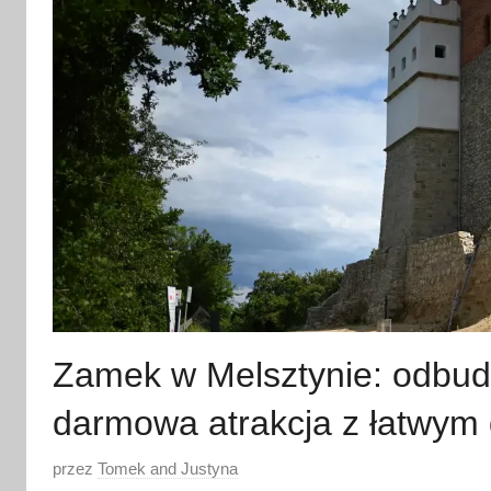
Zamek w Melsztynie: odbud
darmowa atrakcja z łatwym 
O
przez
Tomek and Justyna