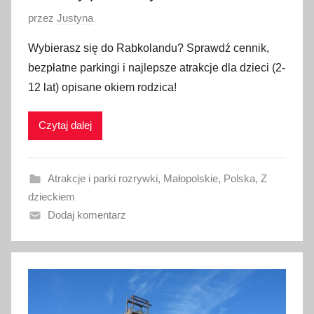
O
przez
Justyna
p
Wybierasz się do Rabkolandu? Sprawdź cennik,
u
bezpłatne parkingi i najlepsze atrakcje dla dzieci (2-
b
12 lat) opisane okiem rodzica!
l
i
Czytaj dalej
k
o
w
Atrakcje i parki rozrywki
,
Małopolskie
,
Polska
,
Z
a
dzieckiem
n
Dodaj komentarz
o
1
1
c
z
e