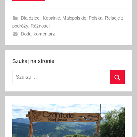
o
w
Dla dzieci
,
Kopalnie
,
Małopolskie
,
Polska
,
Relacje z
a
podróży
,
Różności
n
Dodaj komentarz
o
1
3
m
Szukaj na stronie
a
Szukaj:
j
a
Szukaj
2
0
2
6