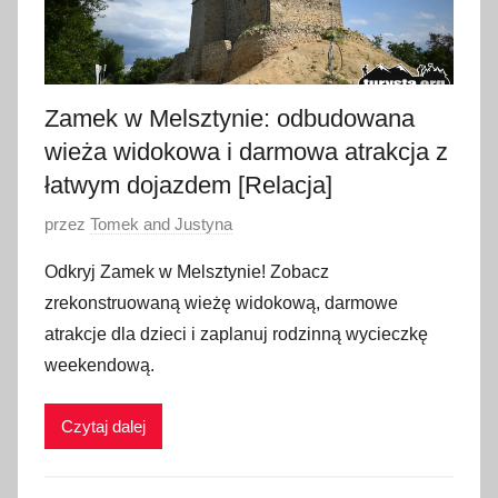
Zamek w Melsztynie: odbudowana
wieża widokowa i darmowa atrakcja z
łatwym dojazdem [Relacja]
O
przez
Tomek and Justyna
p
Odkryj Zamek w Melsztynie! Zobacz
u
zrekonstruowaną wieżę widokową, darmowe
b
atrakcje dla dzieci i zaplanuj rodzinną wycieczkę
l
weekendową.
i
k
Czytaj dalej
o
w
a